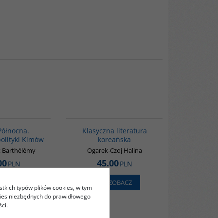
00089G
00245G
Północna.
Klasyczna literatura
olityki Kimów
koreańska
 Barthélémy
Ogarek-Czoj Halina
00
45.00
PLN
PLN
ZOBACZ
ZOBACZ
stkich typów plików cookies, w tym
kies niezbędnych do prawidłowego
ci.