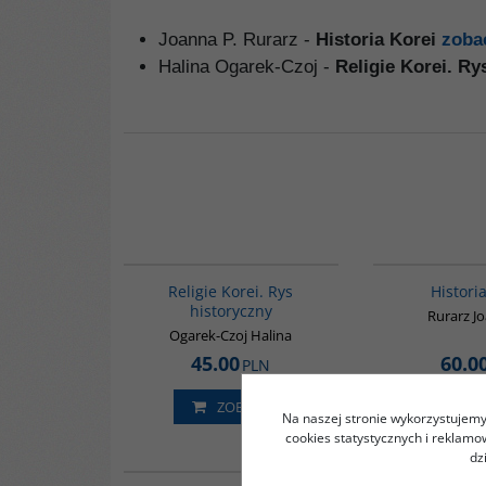
Joanna P. Rurarz -
Historia Korei
zoba
Halina Ogarek-Czoj -
Religie Korei. Ry
G556
Religie Korei. Rys
Histori
historyczny
Rurarz J
Ogarek-Czoj Halina
45.00
60.0
PLN
ZOBACZ
ZO
Na naszej stronie wykorzystujemy 
cookies statystycznych i reklam
dz
G161