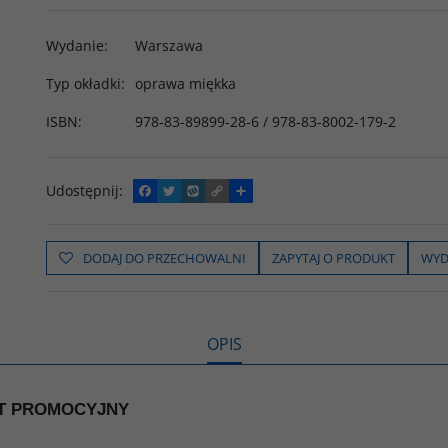
Wydanie
:
Warszawa
Typ okładki
:
oprawa miękka
ISBN
:
978-83-89899-28-6 / 978-83-8002-179-2
Udostępnij
:
F
T
W
C
P
a
w
y
o
o
c
i
k
p
d
e
t
o
y
z
b
t
p
L
i
DODAJ DO PRZECHOWALNI
ZAPYTAJ O PRODUKT
WYD
o
e
i
e
o
r
n
l
k
k
s
i
ę
OPIS
AKIET PROMOCYJNY