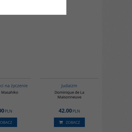
G338
G138
ci na życzenie
Judaizm
 Masahiko
Dominique de La
Maisonneuve
00
42.00
PLN
PLN
ZOBACZ
ZOBACZ