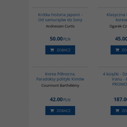
G158
Krótka historia Japonii -
Klasyczna 
Od samurajów do Sony
korea
Andressen Curtis
Ogarek-Cz
50.00
45.0
PLN
ZOBACZ
ZO
00089G
Korea Północna.
4 książki - Dz
Paradoksy polityki Kimów
Iranu -
PROMO
Courmont Barthélémy
42.00
187.0
PLN
ZOBACZ
ZO
00041G