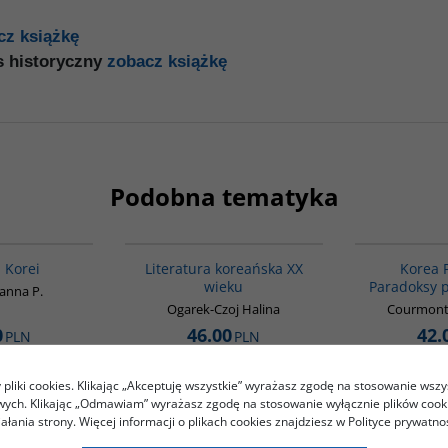
cz książkę
s historyczny
zobacz książkę
Podobna tematyka
00016G
00242G
BESTSELLER
a Korei
Literatura koreańska XX
Korea 
wieku
Paradoksy p
oanna P.
Ogarek-Czoj Halina
Courmont
0
46.00
42.
PLN
PLN
BACZ
ZOBACZ
pliki cookies. Klikając „Akceptuję wszystkie” wyrażasz zgodę na stosowanie wszy
owych. Klikając „Odmawiam” wyrażasz zgodę na stosowanie wyłącznie plików coo
iałania strony. Więcej informacji o plikach cookies znajdziesz w Polityce prywatnoś