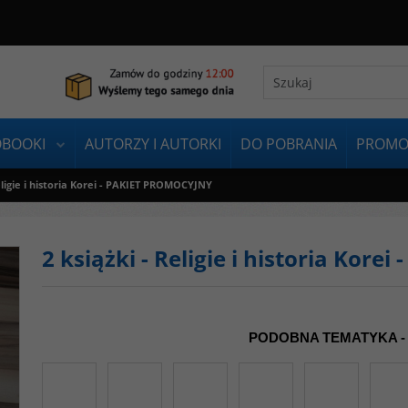
OBOOKI
AUTORZY I AUTORKI
DO POBRANIA
PROMO
Religie i historia Korei - PAKIET PROMOCYJNY
2 książki - Religie i historia Kor
PODOBNA TEMATYKA -