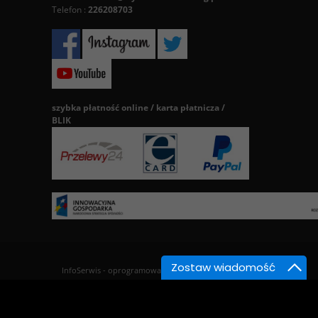
Telefon :
226208703
szybka płatność online / karta płatnicza /
BLIK
Zostaw wiadomość
InfoSerwis
-
oprogramowanie sklepu BestSeller