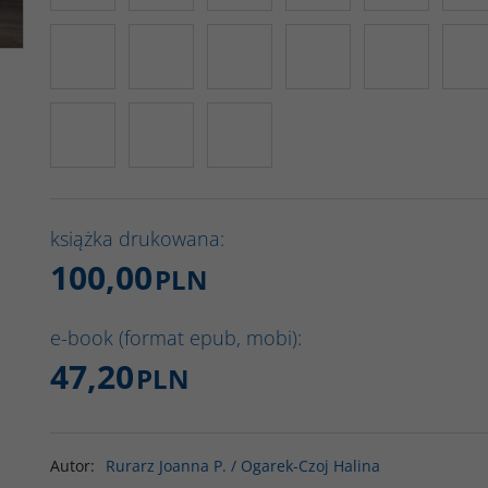
książka drukowana:
100,00
PLN
e-book (format epub, mobi):
47,20
PLN
Autor
:
Rurarz Joanna P. / Ogarek-Czoj Halina