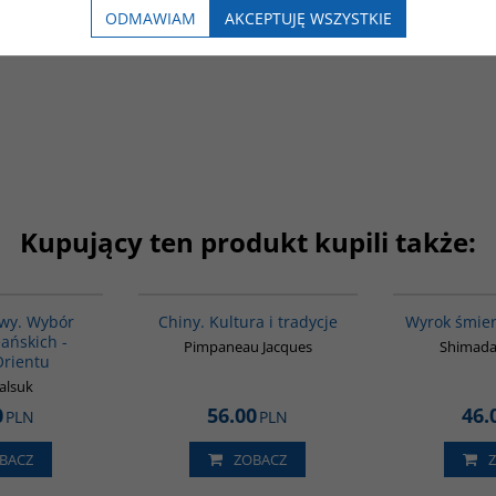
ODMAWIAM
AKCEPTUJĘ WSZYSTKIE
Kupujący ten produkt kupili także:
00238G
00258G
awy. Wybór
Chiny. Kultura i tradycje
Wyrok śmier
ańskich -
Pimpaneau Jacques
Shimada
Orientu
alsuk
0
56.00
46.
PLN
PLN
BACZ
ZOBACZ