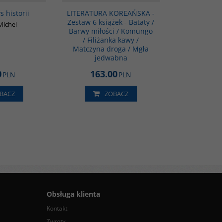
s historii
LITERATURA KOREAŃSKA -
Zestaw 6 książek - Bataty /
Michel
Barwy miłości / Komungo
/ Filiżanka kawy /
Matczyna droga / Mgła
jedwabna
0
163.00
PLN
PLN
BACZ
ZOBACZ
Obsługa klienta
Kontakt
Zwroty