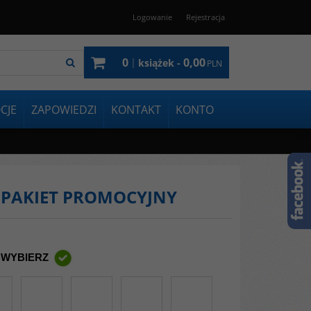
Logowanie
Rejestracja
0
0,00
|
książek -
PLN
CJE
ZAPOWIEDZI
KONTAKT
KONTO
ei - PAKIET PROMOCYJNY
 WYBIERZ