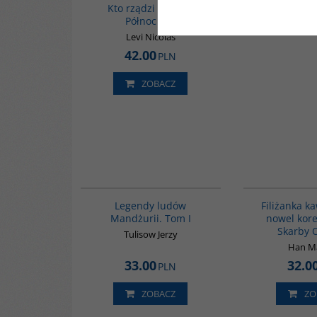
Kto rządzi w Korei
Północnej?
Levi Nicolas
42.00
PLN
ZOBACZ
G518
Legendy ludów
Filiżanka k
Mandżurii. Tom I
nowel kore
Skarby 
Tulisow Jerzy
Han M
33.00
32.0
PLN
ZOBACZ
ZO