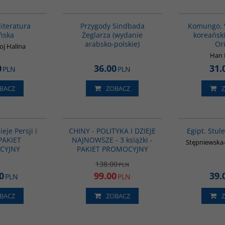
00245G
G365
BESTSELLER
literatura
Przygody Sindbada
Komungo. 
ńska
Żeglarza (wydanie
koreański
arabsko-polskie)
Or
oj Halina
Han 
0
36.00
31.
PLN
PLN
BACZ
ZOBACZ
GPA05
GPA04
PROMOCJA
ieje Persji i
CHINY - POLITYKA I DZIEJE
Egipt. Stul
 PAKIET
NAJNOWSZE - 3 książki -
Stępniewska-
CYJNY
PAKIET PROMOCYJNY
138.00
PLN
0
99.00
39.
PLN
PLN
BACZ
ZOBACZ
G108
PAG1164