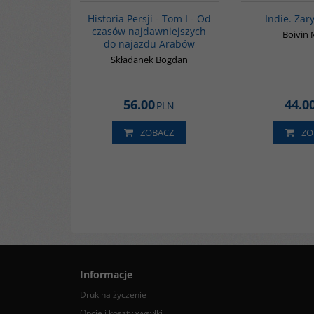
BESTSELLER
Historia Persji - Tom I - Od
Indie. Zary
czasów najdawniejszych
Boivin 
do najazdu Arabów
Składanek Bogdan
56.00
44.0
PLN
ZOBACZ
ZO
Informacje
Druk na życzenie
Opcje i koszty wysyłki