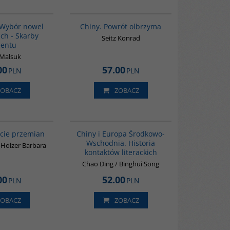
00229G
G027
Wybór nowel
Chiny. Powrót olbrzyma
ch - Skarby
Seitz Konrad
ientu
Malsuk
00
57.00
PLN
PLN
ZOBACZ
ZOBACZ
G055
G1055
ecie przemian
Chiny i Europa Środkowo-
Wschodnia. Historia
Holzer Barbara
kontaktów literackich
Chao Ding / Binghui Song
00
52.00
PLN
PLN
ZOBACZ
ZOBACZ