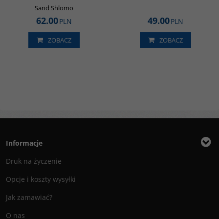
Sand Shlomo
62.00
49.00
PLN
PLN
ZOBACZ
ZOBACZ
Informacje
Druk na życzenie
Opcje i koszty wysyłki
Jak zamawiać?
O nas