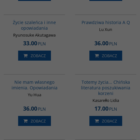
G388
G648
BESTSELLER
Życie szaleńca i inne
Prawdziwa historia A Q
opowiadania
Lu Xun
Ryunosuke Akutagawa
33.00
36.00
PLN
PLN
ZOBACZ
ZOBACZ
G1014
G297
Nie mam własnego
Totemy życia... Chińska
imienia. Opowiadania
literatura poszukiwania
korzeni
Yu Hua
Kasarełło Lidia
36.00
17.00
PLN
PLN
ZOBACZ
ZOBACZ
G1066
00245G