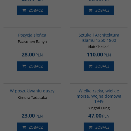
ZOBACZ
ZOBACZ
G244
G287
Pozycja słońca
Sztuka i Architektura
Islamu 1250-1800
Paasonen Ranya
Blair Sheila S.
28.00
110.00
PLN
PLN
ZOBACZ
ZOBACZ
G649
G621
W poszukiwaniu duszy
Wielka rzeka, wielkie
morze. Wojna domowa
Kimura Tadataka
1949
Yingtai Lung
23.00
47.00
PLN
PLN
ZOBACZ
ZOBACZ