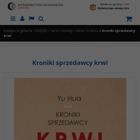
Menu
Panel
Lang
Szukaj
Kategoria główna
/
KSIĄŻKI
/
Serie i tematy
/
Świat Orientu
/
Kroniki sprzedawcy
krwi
Kroniki sprzedawcy krwi