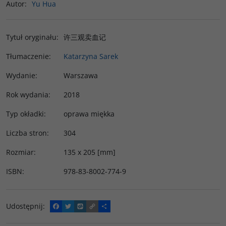
Autor
:
Yu Hua
Tytuł oryginału
:
许三观卖血记
Tłumaczenie
:
Katarzyna Sarek
Wydanie
:
Warszawa
Rok wydania
:
2018
Typ okładki
:
oprawa miękka
Liczba stron
:
304
Rozmiar
:
135 x 205 [mm]
ISBN
:
978-83-8002-774-9
Udostępnij
:
F
T
W
C
P
a
w
y
o
o
c
i
k
p
d