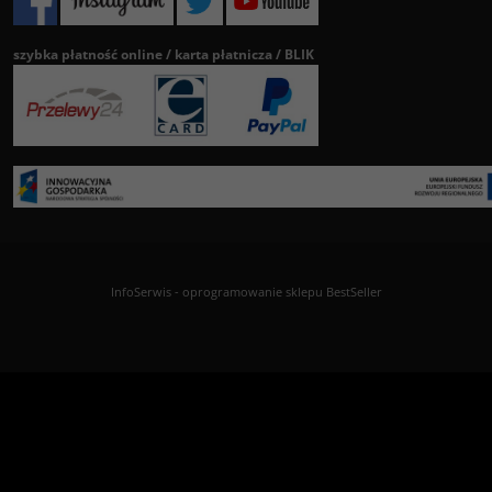
szybka płatność online / karta płatnicza / BLIK
InfoSerwis
-
oprogramowanie sklepu BestSeller