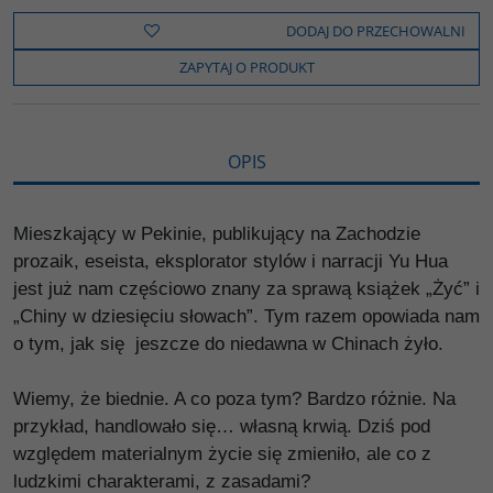
e
t
o
y
z
b
t
p
L
i
DODAJ DO PRZECHOWALNI
o
e
i
e
o
r
n
l
ZAPYTAJ O PRODUKT
k
k
s
i
ę
OPIS
Mieszkający w Pekinie, publikujący na Zachodzie
prozaik, eseista, eksplorator stylów i narracji Yu Hua
jest już nam częściowo znany za sprawą książek „Żyć” i
„Chiny w dziesięciu słowach”. Tym razem opowiada nam
o tym, jak się jeszcze do niedawna w Chinach żyło.
Wiemy, że biednie. A co poza tym? Bardzo różnie. Na
przykład, handlowało się… własną krwią. Dziś pod
względem materialnym życie się zmieniło, ale co z
ludzkimi charakterami, z zasadami?