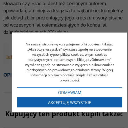
słowach czy Bracia. Jest też cenionym autorem
opowiadań, a niniejsza książka to najbardziej kompletny
jak dotąd zbiór prezentujący jego krótsze utwory pisane
od wczesnych lat osiemdziesiątych do końca lat
dziewięćdziesiątych XX wieku.
Na naszej stronie wykorzystujemy pliki cookies. Klikając
„Akceptuję wszystkie” wyrażasz zgodę na stosowanie
wszystkich typów plików cookies, w tym cookies
statystycznych i reklamowych. Klikając „Odmawiam”
wyrażasz zgodę na stosowanie wyłącznie plików cookies
niezbędnych do prawidłowego działania strony. Więcej
OPINIE KSIĄŻKI - lubimyczytać.pl
informacji o plikach cookies znajdziesz w Polityce
prywatności.
ODMAWIAM
AKCEPTUJĘ WSZYSTKIE
Kupujący ten produkt kupili także:
00301G
G1178