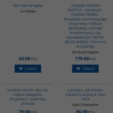
Nie mam wrogów
3 książki CHIŃSKI
TRYPTYK - Góralczyk -
Liu Xiaobo
CHIŃSKI FENIKS.
Paradoksy wschodzącego
mocarstwa / WIELKI
RENESANS. Chińska
transformacja i jej
konsekwencje / NOWY
DŁUGI MARSZ. Chiny ery
Xi Jinpinga
Góralczyk Bogdan
43.00
179.00
PLN
PLN
ZOBACZ
ZOBACZ
G308
G628
BESTSELLER
Ucieknie mnich, lecz nie
Lunatycy. Jak Europa
umknie świątynia.
poszła na wojnę w roku
Przysłowia i mądrości
1914
chińskie
Clark Christopher
29.00
86.00
PLN
PLN