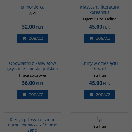
BESTSELLER
Ja morderca
Klasyczna literatura
koreańska
A Yi
Ogarek-Czoj Halina
32.00
45.00
PLN
PLN
ZOBACZ
ZOBACZ
G1018
00003G
BESTSELLER
Opowiastki z Zaświatów
Chiny w dziesięciu
(wydanie chińsko-polskie)
słowach
Praca zbiorowa
Yu Hua
36.00
45.00
PLN
PLN
ZOBACZ
ZOBACZ
00001G
G827
Kiedy i jak wynaleziono
Żyć
naród żydowski - Shlomo
Yu Hua
Sand