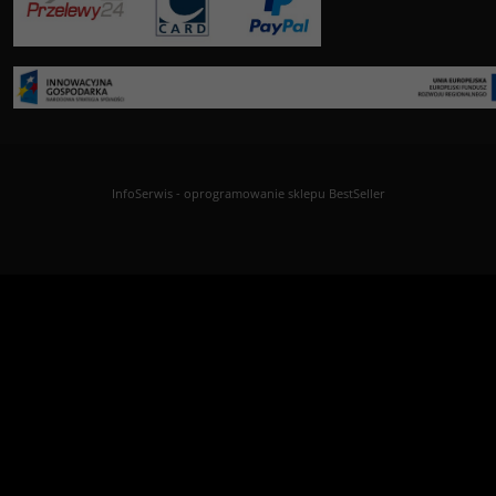
InfoSerwis
-
oprogramowanie sklepu BestSeller