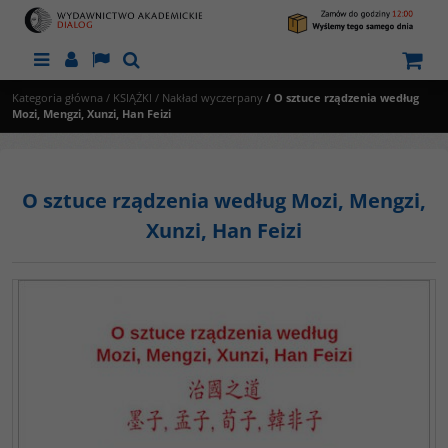
Menu
Panel
Lang
Szukaj
Kategoria główna
/
KSIĄŻKI
/
Nakład wyczerpany
/
O sztuce rządzenia według
Mozi, Mengzi, Xunzi, Han Feizi
O sztuce rządzenia według Mozi, Mengzi,
Xunzi, Han Feizi