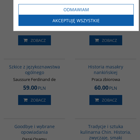
Sanskryt
Historia filozofii
ODMAWIAM
muzułmańskiej
Mejor Marek
Corbin Henry
AKCEPTUJĘ WSZYSTKIE
45.00
63.00
PLN
PLN
ZOBACZ
ZOBACZ
G286
G1147
Szkice z językoznawstwa
Historia masakry
ogólnego
nankińskiej
Saussure Ferdinand de
Praca zbiorowa
59.00
60.00
PLN
PLN
ZOBACZ
ZOBACZ
G1038
G1124
BESTSELLER
Goodbye i wybrane
Tradycje i sztuka
opowiadania
kulinarna Chin. Historia,
zwyczaje, smaki
Dazai Osamu