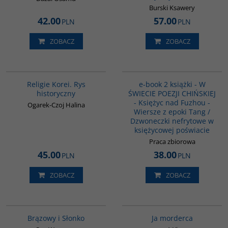
Burski Ksawery
42.00
57.00
PLN
PLN
ZOBACZ
ZOBACZ
G556
PAG1044
Religie Korei. Rys
e-book 2 książki - W
historyczny
ŚWIECIE POEZJI CHIŃSKIEJ
- Księżyc nad Fuzhou -
Ogarek-Czoj Halina
Wiersze z epoki Tang /
Dzwoneczki nefrytowe w
księżycowej poświacie
Praca zbiorowa
45.00
38.00
PLN
PLN
ZOBACZ
ZOBACZ
00311G
G1066
BESTSELLER
Brązowy i Słonko
Ja morderca