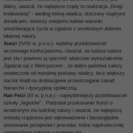
dobry, uważał, że najlepsze rządy to realizacja „Drogi
królewskiej” - według której władca, otoczony mądrymi
doradcami, stworzy swojemu ludowi warunki
umożliwiające życie w zgodzie z wrodzonym dobrem
własnej natury.
Xunzi
(IV/III w. p.n.e.)- wybitny przedstawiciel
wczesnego konfucjanizmu. Uważał, że ludzka natura
jest zła i powinno ją ujarzmić właściwe wykształcenie.
Zgadzał się z Mencjuszem , że dobro państwa zależy
ostatecznie od moralnej postawy władcy, lecz większy
nacisk kładł na drobiazgowe przestrzegane zasad
hierarchii i dyscyplinę społeczną.
Han Feizi
(III w. p.n.e.) - najwybitniejszy przedstawiciel
szkoły „legistów”. Podzielał przekonanie Xunzi o
wrodzonym złu ludzkiej natury i uważał, że najlepszą
metodą rządzenia jest wprowadzenie i bezwzględne
stosowanie przepisów i procedur, które najskuteczniej
uniemożliwią ludziom czynienie zła.