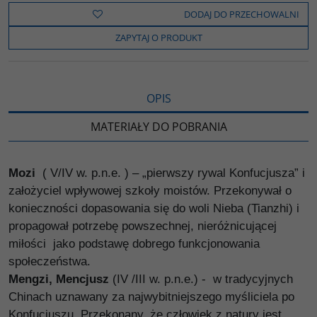
e
t
o
y
z
b
t
p
L
i
DODAJ DO PRZECHOWALNI
o
e
i
e
o
r
n
l
ZAPYTAJ O PRODUKT
k
k
s
i
ę
OPIS
MATERIAŁY DO POBRANIA
Mozi
( V/IV w. p.n.e. ) – „pierwszy rywal Konfucjusza” i
założyciel wpływowej szkoły moistów. Przekonywał o
konieczności dopasowania się do woli Nieba (Tianzhi) i
propagował potrzebę powszechnej, nieróżnicującej
miłości jako podstawę dobrego funkcjonowania
społeczeństwa.
Mengzi, Mencjusz
(IV /III w. p.n.e.) - w tradycyjnych
Chinach uznawany za najwybitniejszego myśliciela po
Konfucjuszu. Przekonany, że człowiek z natury jest