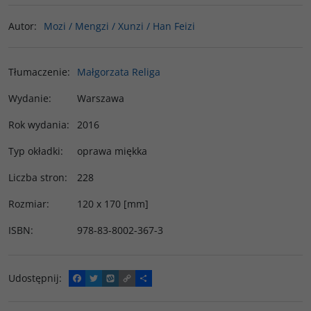
Autor
:
Mozi / Mengzi / Xunzi / Han Feizi
Tłumaczenie
:
Małgorzata Religa
Wydanie
:
Warszawa
Rok wydania
:
2016
Typ okładki
:
oprawa miękka
Liczba stron
:
228
Rozmiar
:
120 x 170 [mm]
ISBN
:
978-83-8002-367-3
Udostępnij
:
F
T
W
C
P
a
w
y
o
o
c
i
k
p
d