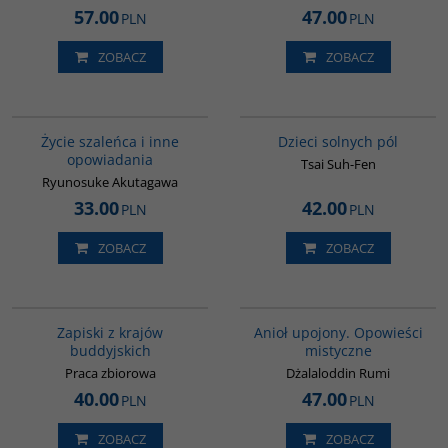
57.00
47.00
PLN
PLN
ZOBACZ
ZOBACZ
G388
G1155
BESTSELLER
BESTSELLER
Życie szaleńca i inne
Dzieci solnych pól
opowiadania
Tsai Suh-Fen
Ryunosuke Akutagawa
33.00
42.00
PLN
PLN
ZOBACZ
ZOBACZ
00068G
00137G
BESTSELLER
Zapiski z krajów
Anioł upojony. Opowieści
buddyjskich
mistyczne
Praca zbiorowa
Dżalaloddin Rumi
40.00
47.00
PLN
PLN
ZOBACZ
ZOBACZ