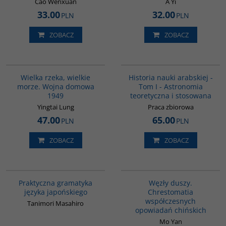
Cao Wenxuan
A Yi
33.00
32.00
PLN
PLN
ZOBACZ
ZOBACZ
G621
G092
Wielka rzeka, wielkie
Historia nauki arabskiej -
morze. Wojna domowa
Tom I - Astronomia
1949
teoretyczna i stosowana
Yingtai Lung
Praca zbiorowa
47.00
65.00
PLN
PLN
ZOBACZ
ZOBACZ
G246
G317
Praktyczna gramatyka
Węzły duszy.
języka japońskiego
Chrestomatia
współczesnych
Tanimori Masahiro
opowiadań chińskich
Mo Yan