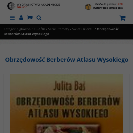
Menu
Panel
Lang
Szukaj
Kategoria główna
/
KSIĄŻKI
/
Serie i tematy
/
Świat Orientu
/
Obrzędowość
Berberów Atlasu Wysokiego
Obrzędowość Berberów Atlasu Wysokiego