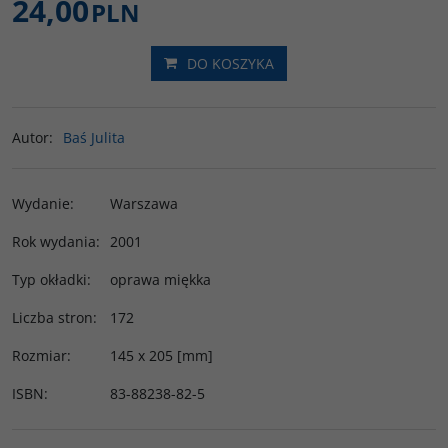
24,00
PLN
DO KOSZYKA
Autor
:
Baś Julita
Wydanie
:
Warszawa
Rok wydania
:
2001
Typ okładki
:
oprawa miękka
Liczba stron
:
172
Rozmiar
:
145 x 205 [mm]
ISBN
:
83-88238-82-5