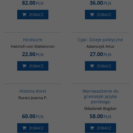
82.00
36.00
PLN
PLN
ZOBACZ
ZOBACZ
00177G
G034
Hinduizm
Cypr. Dzieje polityczne
Heinrich von Stietencron
Adamczyk Artur
22.00
27.00
PLN
PLN
ZOBACZ
ZOBACZ
00016G
G448
BESTSELLER
Historia Korei
Wprowadzenie do
gramatyki języka
Rurarz Joanna P.
perskiego
Składanek Bogdan
60.00
58.00
PLN
PLN
ZOBACZ
ZOBACZ