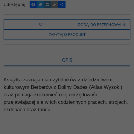
Udostępnij
:
F
T
W
C
P
a
w
y
o
o
c
i
k
p
d
e
t
o
y
z
b
t
p
L
i
DODAJ DO PRZECHOWALNI
o
e
i
e
o
r
n
l
ZAPYTAJ O PRODUKT
k
k
s
i
ę
OPIS
Książka zaznajamia czytelników z dziedzictwem
kulturowym Berberów z Doliny Dades (Atlas Wysoki)
oraz pomaga zrozumieć rolę obrzędowości
przejawiającej się w ich codziennych pracach, strojach,
ozdobach oraz tańcu.