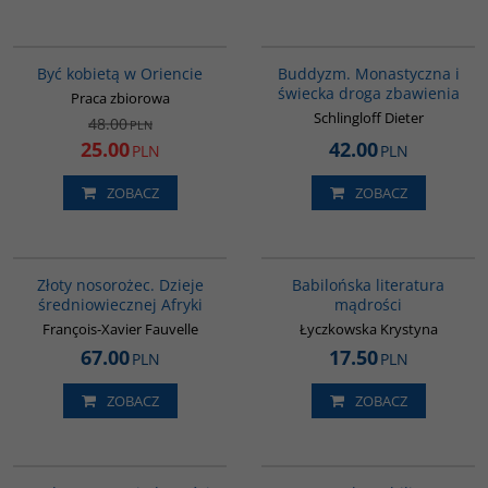
G020
00148G
PROMOCJA
Być kobietą w Oriencie
Buddyzm. Monastyczna i
świecka droga zbawienia
Praca zbiorowa
Schlingloff Dieter
48.00
PLN
25.00
42.00
PLN
PLN
ZOBACZ
ZOBACZ
00310G
00036G
Złoty nosorożec. Dzieje
Babilońska literatura
średniowiecznej Afryki
mądrości
François-Xavier Fauvelle
Łyczkowska Krystyna
67.00
17.50
PLN
PLN
ZOBACZ
ZOBACZ
00035G
G546