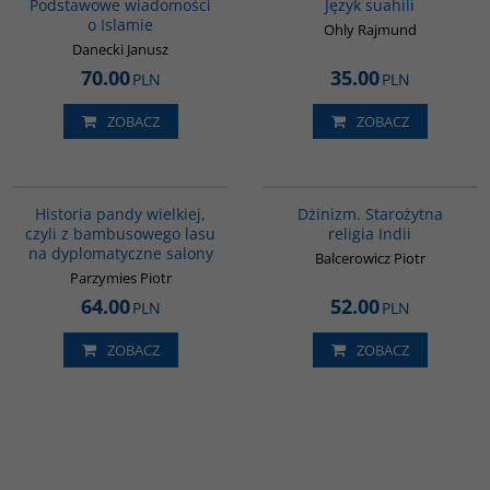
Podstawowe wiadomości
Język suahili
o Islamie
Ohly Rajmund
Danecki Janusz
70.00
35.00
PLN
PLN
ZOBACZ
ZOBACZ
G1219
00179G
NOWOŚĆ
BESTSELLER
Historia pandy wielkiej,
Dżinizm. Starożytna
czyli z bambusowego lasu
religia Indii
na dyplomatyczne salony
Balcerowicz Piotr
Parzymies Piotr
64.00
52.00
PLN
PLN
ZOBACZ
ZOBACZ