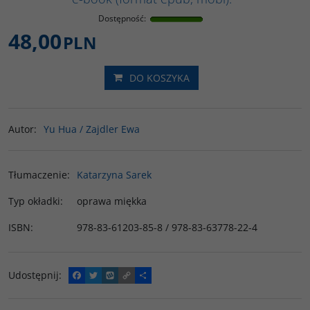
Dostępność
:
48,00
PLN
DO KOSZYKA
Autor
:
Yu Hua / Zajdler Ewa
Tłumaczenie
:
Katarzyna Sarek
Typ okładki
:
oprawa miękka
ISBN
:
978-83-61203-85-8 / 978-83-63778-22-4
Udostępnij
:
F
T
W
C
P
a
w
y
o
o
c
i
k
p
d
e
t
o
y
z