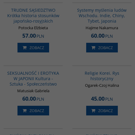
BESTSELLER
TRUDNE SĄSIEDZTWO
Systemy myślenia ludów
Krótka historia stosunków
Wschodu. Indie, Chiny,
japońsko-rosyjskich
Tybet, Japonia
Potocka Elżbieta
Hajime Nakamura
57.00
60.00
PLN
PLN
ZOBACZ
ZOBACZ
G1217
G556
BESTSELLER
SEKSUALNOŚĆ I EROTYKA
Religie Korei. Rys
W JAPONII Kultura -
historyczny
Sztuka - Społeczeństwo
Ogarek-Czoj Halina
Matusiak Gabriela
60.00
45.00
PLN
PLN
ZOBACZ
ZOBACZ
PAG1087
G1177
BESTSELLER