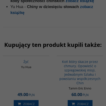
kody społeczności chińskich
zobacz książkę
Yu Hua -
Chiny w dziesięciu słowach
zobacz
książkę
Kupujący ten produkt kupili także:
G827
G151
Żyć
Koń który skacze przez
chmury. Opowieść o
Yu Hua
szpiegowskiej misji,
Jedwabnym Szlaku i
powstaniu współczesnych
Chin
Tamm Eric Enno
49.00
60.00
PLN
PLN
ZOBACZ
ZOBACZ