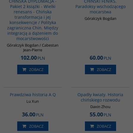
CHIŃSKA DYPLOMACJA -
CHIŃSKI FENIKS.
Pakiet 2 książki - Wielki
Paradoksy wschodzącego
renesans - Chińska
mocarstwa
transformacja i jej
Góralczyk Bogdan
konsekwencje / Polityka
zagraniczna Chin. Między
integracją a dążeniem do
mocarstwowości
Góralczyk Bogdan / Cabestan
Jean-Pierre
102.00
60.00
PLN
PLN
ZOBACZ
ZOBACZ
G648
G1197
Prawdziwa historia A Q
Opadły kwiaty. Historia
chińskiego rozwodu
Lu Xun
Daxin Zhou
36.00
55.00
PLN
PLN
ZOBACZ
ZOBACZ