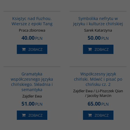
G640
00232G
BESTSELLER
Księżyc nad Fuzhou.
Symbolika nefrytu w
Wiersze z epoki Tang
języku i kulturze chińskiej
Praca zbiorowa
Sarek Katarzyna
40.00
50.00
PLN
PLN
ZOBACZ
ZOBACZ
G410
G335
Gramatyka
Współczesny język
współczesnego języka
chiński. Mówić i pisać po
chińskiego. Składnia i
chińsku cz. 2
semantyka
Zajdler Ewa / Li-Piszczek Qian
/ Jacoby Marcin
Zajdler Ewa
51.00
65.00
PLN
PLN
ZOBACZ
ZOBACZ
G1220
G6014