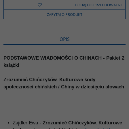
b
t
p
L
i
DODAJ DO PRZECHOWALNI
o
e
i
e
o
r
n
l
ZAPYTAJ O PRODUKT
k
k
s
i
ę
OPIS
PODSTAWOWE WIADOMOŚCI O CHINACH - Pakiet 2
książki
Zrozumieć Chińczyków. Kulturowe kody
społeczności chińskich / Chiny w dziesięciu słowach
Zajdler Ewa -
Zrozumieć Chińczyków. Kulturowe