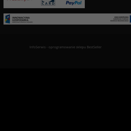
InfoSerwis
-
oprogramowanie sklepu BestSeller