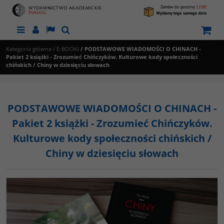
Menu
Panel
Lang
Szukaj
Kategoria główna
/
E-BOOKI
/
PODSTAWOWE WIADOMOŚCI O CHINACH -
Pakiet 2 książki - Zrozumieć Chińczyków. Kulturowe kody społeczności
chińskich / Chiny w dziesięciu słowach
PODSTAWOWE WIADOMOŚCI O CHINACH -
Pakiet 2 książki - Zrozumieć Chińczyków.
Kulturowe kody społeczności chińskich /
Chiny w dziesięciu słowach