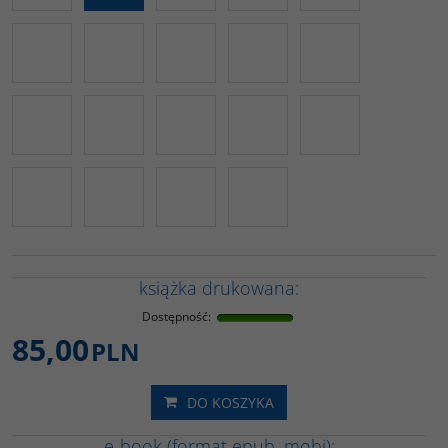
książka drukowana:
Dostępność
:
85,00
PLN
DO KOSZYKA
e-book (format epub, mobi):