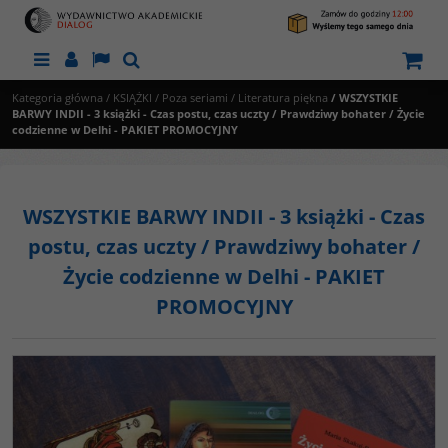
Menu
Panel
Lang
Szukaj
Kategoria główna
/
KSIĄŻKI
/
Poza seriami
/
Literatura piękna
/
WSZYSTKIE
BARWY INDII - 3 książki - Czas postu, czas uczty / Prawdziwy bohater / Życie
codzienne w Delhi - PAKIET PROMOCYJNY
WSZYSTKIE BARWY INDII - 3 książki - Czas
postu, czas uczty / Prawdziwy bohater /
Życie codzienne w Delhi - PAKIET
PROMOCYJNY