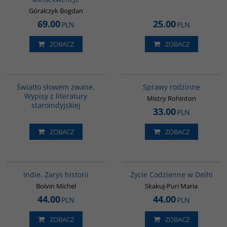
Góralczyk Bogdan
69.00
25.00
PLN
PLN
ZOBACZ
ZOBACZ
G291
G272
Światło słowem zwane.
Sprawy rodzinne
Wypisy z literatury
Mistry Rohinton
staroindyjskiej
33.00
PLN
ZOBACZ
ZOBACZ
G108
G354
Indie. Zarys historii
Życie Codzienne w Delhi
Boivin Michel
Skakuj-Puri Maria
44.00
44.00
PLN
PLN
ZOBACZ
ZOBACZ