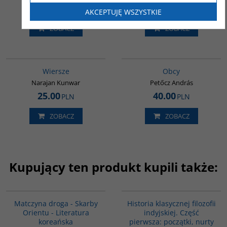
44.00
45.00
PLN
PLN
AKCEPTUJĘ WSZYSTKIE
ZOBACZ
ZOBACZ
G321
G210
Wiersze
Obcy
Narajan Kunwar
Petőcz András
25.00
40.00
PLN
PLN
ZOBACZ
ZOBACZ
Kupujący ten produkt kupili także:
G1059
G086
Matczyna droga - Skarby
Historia klasycznej filozofii
Orientu - Literatura
indyjskiej. Część
koreańska
pierwsza: początki, nurty