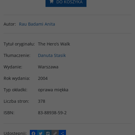
DO KOSZYKA
Autor
:
Rau Badami Anita
Tytuł oryginału
:
The Hero’s Walk
Tłumaczenie
:
Danuta Stasik
Wydanie
:
Warszawa
Rok wydania
:
2004
Typ okładki
:
oprawa miękka
Liczba stron
:
378
ISBN
:
83-88938-59-2
Udostępnij
:
F
T
W
C
P