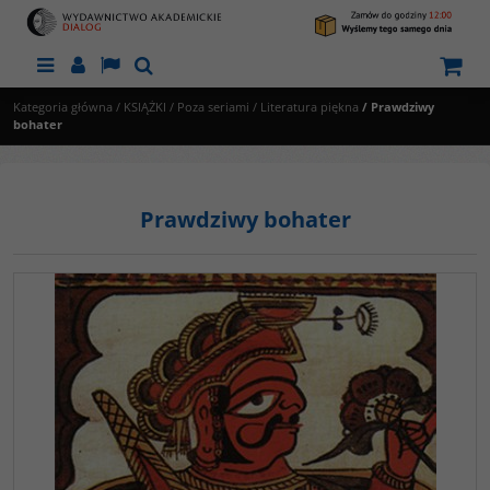
Menu
Panel
Lang
Szukaj
Kategoria główna
/
KSIĄŻKI
/
Poza seriami
/
Literatura piękna
/
Prawdziwy
bohater
Prawdziwy bohater