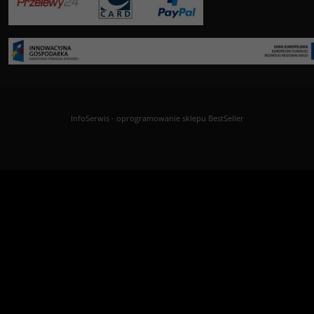
InfoSerwis
-
oprogramowanie sklepu BestSeller