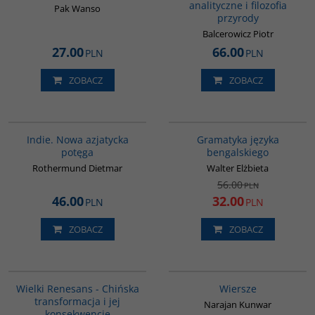
analityczne i filozofia
Pak Wanso
przyrody
Balcerowicz Piotr
27.00
66.00
PLN
PLN
ZOBACZ
ZOBACZ
G107
G072
PROMOCJA
Indie. Nowa azjatycka
Gramatyka języka
potęga
bengalskiego
Rothermund Dietmar
Walter Elżbieta
56.00
PLN
46.00
32.00
PLN
PLN
ZOBACZ
ZOBACZ
00307G
G321
BESTSELLER
Wielki Renesans - Chińska
Wiersze
transformacja i jej
Narajan Kunwar
konsekwencje