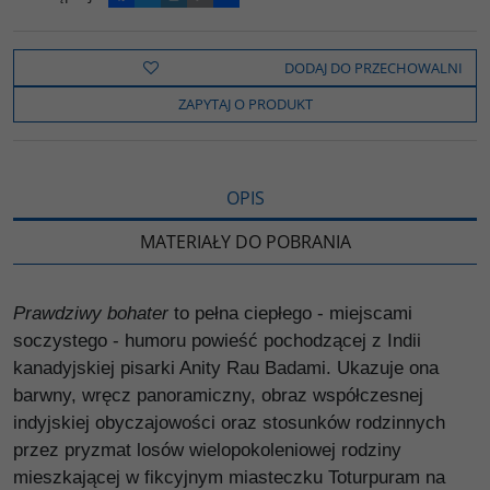
a
w
y
o
o
c
i
k
p
d
e
t
o
y
z
b
t
p
L
i
DODAJ DO PRZECHOWALNI
o
e
i
e
o
r
n
l
ZAPYTAJ O PRODUKT
k
k
s
i
ę
OPIS
MATERIAŁY DO POBRANIA
Prawdziwy bohater
to pełna ciepłego - miejscami
soczystego - humoru powieść pochodzącej z Indii
kanadyjskiej pisarki Anity Rau Badami. Ukazuje ona
barwny, wręcz panoramiczny, obraz współczesnej
indyjskiej obyczajowości oraz stosunków rodzinnych
przez pryzmat losów wielopokoleniowej rodziny
mieszkającej w fikcyjnym miasteczku Toturpuram na