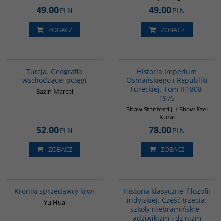
49.00
49.00
PLN
PLN
ZOBACZ
ZOBACZ
G305
00091G
Turcja. Geografia
Historia Imperium
wschodzącej potęgi
Osmańskiego i Republiki
Tureckiej. Tom II 1808-
Bazin Marcel
1975
Shaw Stanford J. / Shaw Ezel
Kural
52.00
78.00
PLN
PLN
ZOBACZ
ZOBACZ
G776
G619
Kroniki sprzedawcy krwi
Historia klasycznej filozofii
indyjskiej. Część trzecia:
Yu Hua
szkoły niebramińskie -
adżiwikizm i dżinizm