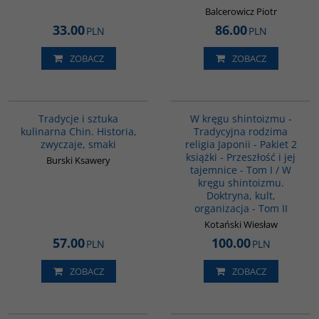
Balcerowicz Piotr
33.00
86.00
PLN
PLN
ZOBACZ
ZOBACZ
G1124
PAG1090
Tradycje i sztuka
W kręgu shintoizmu -
kulinarna Chin. Historia,
Tradycyjna rodzima
zwyczaje, smaki
religia Japonii - Pakiet 2
książki - Przeszłość i jej
Burski Ksawery
tajemnice - Tom I / W
kręgu shintoizmu.
Doktryna, kult,
organizacja - Tom II
Kotański Wiesław
57.00
100.00
PLN
PLN
ZOBACZ
ZOBACZ
00016G
G1219