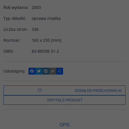
Rok wydania
:
2003
Typ okładki
:
oprawa miękka
Liczba stron
:
336
Rozmiar
:
165 x 235 [mm]
ISBN
:
83-88938-31-2
Udostępnij
:
F
T
W
C
P
a
w
y
o
o
c
i
k
p
d
e
t
o
y
z
b
t
p
L
i
DODAJ DO PRZECHOWALNI
o
e
i
e
o
r
n
l
ZAPYTAJ O PRODUKT
k
k
s
i
ę
OPIS