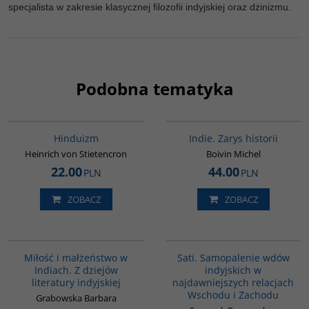
specjalista w zakresie klasycznej filozofii indyjskiej oraz dżinizmu.
Podobna tematyka
00177G
G108
Hinduizm
Indie. Zarys historii
Heinrich von Stietencron
Boivin Michel
22.00
44.00
PLN
PLN
ZOBACZ
ZOBACZ
G185
G262
Miłość i małżeństwo w
Sati. Samopalenie wdów
Indiach. Z dziejów
indyjskich w
literatury indyjskiej
najdawniejszych relacjach
Wschodu i Zachodu
Grabowska Barbara