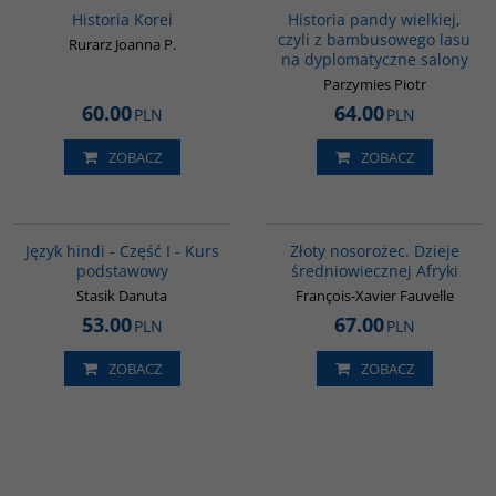
BESTSELLER
NOWOŚĆ
BESTSELLER
Historia Korei
Historia pandy wielkiej,
czyli z bambusowego lasu
Rurarz Joanna P.
na dyplomatyczne salony
Parzymies Piotr
60.00
64.00
PLN
PLN
ZOBACZ
ZOBACZ
G122
00310G
Język hindi - Część I - Kurs
Złoty nosorożec. Dzieje
podstawowy
średniowiecznej Afryki
Stasik Danuta
François-Xavier Fauvelle
53.00
67.00
PLN
PLN
ZOBACZ
ZOBACZ