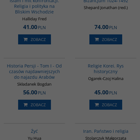
Islam i mit konfrontacji.
Bizancjum 1024-1492
Religia i polityka na
Shepard Jonathan (red.)
Bliskim Wschodzie
Halliday Fred
41.00
74.00
PLN
PLN
ZOBACZ
ZOBACZ
00041G
G556
BESTSELLER
Historia Persji - Tom I - Od
Religie Korei. Rys
czasów najdawniejszych
historyczny
do najazdu Arabów
Ogarek-Czoj Halina
Składanek Bogdan
56.00
45.00
PLN
PLN
ZOBACZ
ZOBACZ
G827
00069G
Żyć
Iran. Państwo i religia
Yu Hua
Stolarczyk Małgorzata