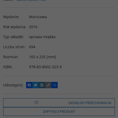
Wydanie
:
Warszawa
Rok wydania
:
2016
Typ okładki
:
oprawa miękka
Liczba stron
:
694
Rozmiar
:
165 x 235 [mm]
ISBN
:
978-83-8002-323-9
Udostępnij
:
F
T
W
C
P
a
w
y
o
o
c
i
k
p
d
e
t
o
y
z
b
t
p
L
i
DODAJ DO PRZECHOWALNI
o
e
i
e
o
r
n
l
ZAPYTAJ O PRODUKT
k
k
s