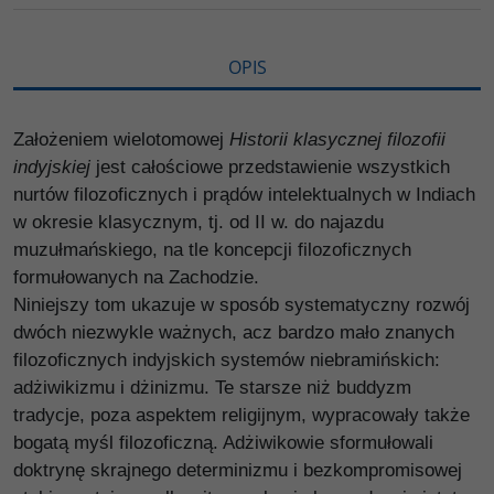
i
ę
OPIS
Założeniem wielotomowej
Historii klasycznej filozofii
indyjskiej
jest całościowe przedstawienie wszystkich
nurtów filozoficznych i prądów intelektualnych w Indiach
w okresie klasycznym, tj. od II w. do najazdu
muzułmańskiego, na tle koncepcji filozoficznych
formułowanych na Zachodzie.
Niniejszy tom ukazuje w sposób systematyczny rozwój
dwóch niezwykle ważnych, acz bardzo mało znanych
filozoficznych indyjskich systemów niebramińskich:
adżiwikizmu i dżinizmu. Te starsze niż buddyzm
tradycje, poza aspektem religijnym, wypracowały także
bogatą myśl filozoficzną. Adżiwikowie sformułowali
doktrynę skrajnego determinizmu i bezkompromisowej