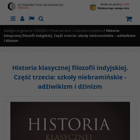
Menu
Panel
Lang
Szukaj
Kategoria główna
/
KSIĄŻKI
/
Poza seriami
/
Literatura piękna
/
Historia
klasycznej filozofii indyjskiej. Część trzecia: szkoły niebramińskie - adżiwikizm
i dżinizm
Historia klasycznej filozofii indyjskiej.
Część trzecia: szkoły niebramińskie -
adżiwikizm i dżinizm