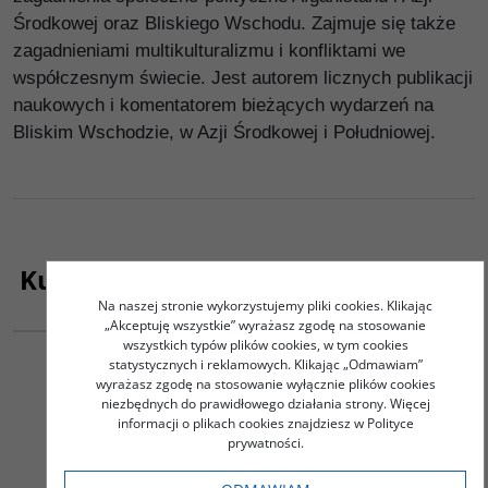
Środkowej oraz Bliskiego Wschodu. Zajmuje się także
zagadnieniami multikulturalizmu i konfliktami we
współczesnym świecie. Jest autorem licznych publikacji
naukowych i komentatorem bieżących wydarzeń na
Bliskim Wschodzie, w Azji Środkowej i Południowej.
Kupujący ten produkt kupili także:
Na naszej stronie wykorzystujemy pliki cookies. Klikając
G518
G088
„Akceptuję wszystkie” wyrażasz zgodę na stosowanie
wszystkich typów plików cookies, w tym cookies
Legendy ludów
Historia literatury
statystycznych i reklamowych. Klikając „Odmawiam”
Mandżurii. Tom I
południowoafrykańskiej.
wyrażasz zgodę na stosowanie wyłącznie plików cookies
Literatura afrikaans
Tulisow Jerzy
niezbędnych do prawidłowego działania strony. Więcej
(Okres usamodzielnienia
informacji o plikach cookies znajdziesz w Polityce
1900-1930)
prywatności.
Koch Jerzy