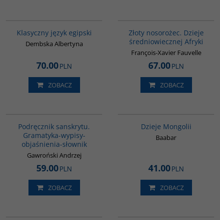
G147
00310G
Klasyczny język egipski
Złoty nosorożec. Dzieje
średniowiecznej Afryki
Dembska Albertyna
François-Xavier Fauvelle
70.00
67.00
PLN
PLN
ZOBACZ
ZOBACZ
00279G
G049
Podręcznik sanskrytu.
Dzieje Mongolii
Gramatyka-wypisy-
Baabar
objaśnienia-słownik
Gawroński Andrzej
59.00
41.00
PLN
PLN
ZOBACZ
ZOBACZ
G139
00075G