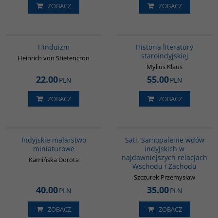
ZOBACZ
ZOBACZ
00177G
G091
Hinduizm
Historia literatury
staroindyjskiej
Heinrich von Stietencron
Mylius Klaus
22.00
55.00
PLN
PLN
ZOBACZ
ZOBACZ
G109
G262
Indyjskie malarstwo
Sati. Samopalenie wdów
miniaturowe
indyjskich w
najdawniejszych relacjach
Kamińska Dorota
Wschodu i Zachodu
Szczurek Przemysław
40.00
35.00
PLN
PLN
ZOBACZ
ZOBACZ