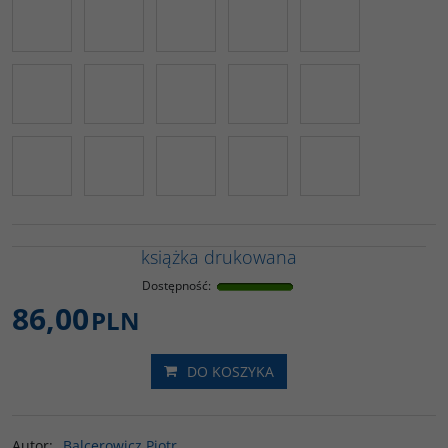
książka drukowana
Dostępność
:
86,00
PLN
DO KOSZYKA
Autor
:
Balcerowicz Piotr