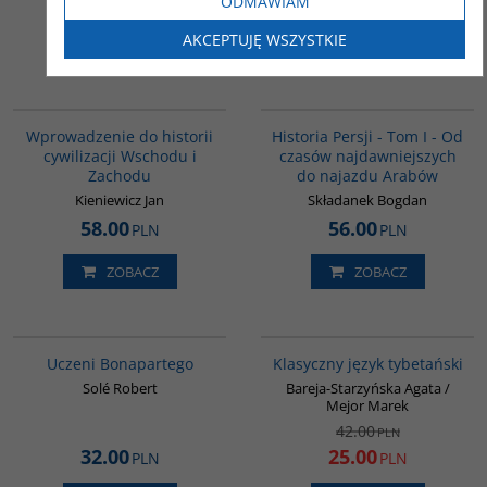
33.00
46.00
ODMAWIAM
PLN
PLN
AKCEPTUJĘ WSZYSTKIE
ZOBACZ
ZOBACZ
G329
00041G
BESTSELLER
Wprowadzenie do historii
Historia Persji - Tom I - Od
cywilizacji Wschodu i
czasów najdawniejszych
Zachodu
do najazdu Arabów
Kieniewicz Jan
Składanek Bogdan
58.00
56.00
PLN
PLN
ZOBACZ
ZOBACZ
G309
00600G
PROMOCJA
Uczeni Bonapartego
Klasyczny język tybetański
Solé Robert
Bareja-Starzyńska Agata /
Mejor Marek
42.00
PLN
32.00
25.00
PLN
PLN