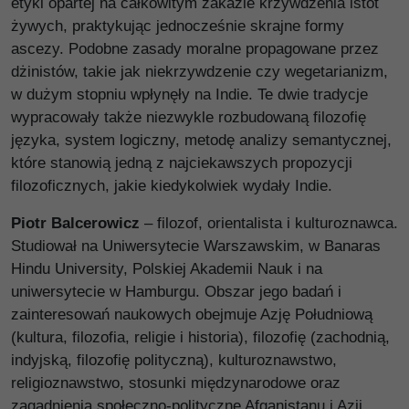
etyki opartej na całkowitym zakazie krzywdzenia istot
żywych, praktykując jednocześnie skrajne formy
ascezy. Podobne zasady moralne propagowane przez
dżinistów, takie jak niekrzywdzenie czy wegetarianizm,
w dużym stopniu wpłynęły na Indie. Te dwie tradycje
wypracowały także niezwykle rozbudowaną filozofię
języka, system logiczny, metodę analizy semantycznej,
które stanowią jedną z najciekawszych propozycji
filozoficznych, jakie kiedykolwiek wydały Indie.
Piotr Balcerowicz
– filozof, orientalista i kulturoznawca.
Studiował na Uniwersytecie Warszawskim, w Banaras
Hindu University, Polskiej Akademii Nauk i na
uniwersytecie w Hamburgu. Obszar jego badań i
zainteresowań naukowych obejmuje Azję Południową
(kultura, filozofia, religie i historia), filozofię (zachodnią,
indyjską, filozofię polityczną), kulturoznawstwo,
religioznawstwo, stosunki międzynarodowe oraz
zagadnienia społeczno-polityczne Afganistanu i Azji