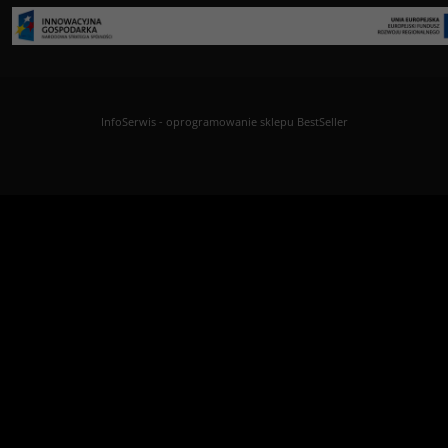
InfoSerwis
-
oprogramowanie sklepu BestSeller