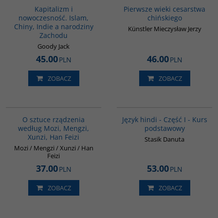
Kapitalizm i
Pierwsze wieki cesarstwa
nowoczesność. Islam,
chińskiego
Chiny, Indie a narodziny
Künstler Mieczysław Jerzy
Zachodu
Goody Jack
45.00
46.00
PLN
PLN
ZOBACZ
ZOBACZ
G588
G122
O sztuce rządzenia
Język hindi - Część I - Kurs
według Mozi, Mengzi,
podstawowy
Xunzi, Han Feizi
Stasik Danuta
Mozi / Mengzi / Xunzi / Han
Feizi
37.00
53.00
PLN
PLN
ZOBACZ
ZOBACZ