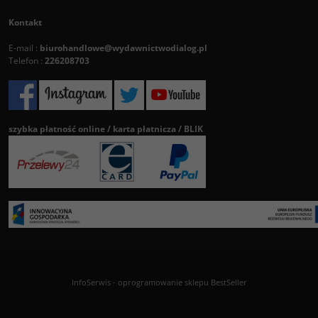
Kontakt
E-mail :
biurohandlowe@wydawnictwodialog.pl
Telefon :
226208703
szybka płatność online / karta płatnicza / BLIK
InfoSerwis
-
oprogramowanie sklepu BestSeller