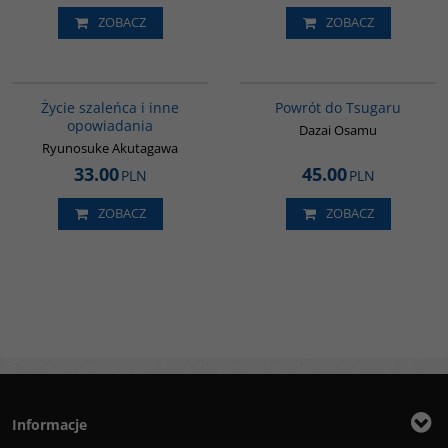
ZOBACZ
ZOBACZ
G388
G1209
BESTSELLER
BESTSELLER
Życie szaleńca i inne
Powrót do Tsugaru
opowiadania
Dazai Osamu
Ryunosuke Akutagawa
33.00
45.00
PLN
PLN
ZOBACZ
ZOBACZ
Informacje