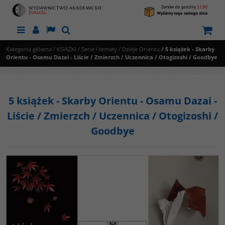
Menu
Panel
Lang
Szukaj
Kategoria główna
/
KSIĄŻKI
/
Serie i tematy
/
Dzieje Orientu
/
5 książek - Skarby
Orientu - Osamu Dazai - Liście / Zmierzch / Uczennica / Otogizoshi / Goodbye
5 książek - Skarby Orientu - Osamu Dazai -
Liście / Zmierzch / Uczennica / Otogizoshi /
Goodbye