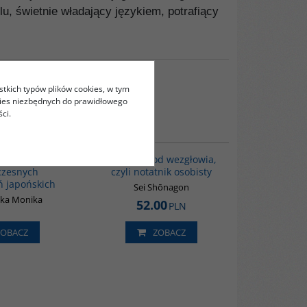
u, świetnie władający językiem, potrafiący
stkich typów plików cookies, w tym
kies niezbędnych do prawidłowego
ci.
00136G
00009G
tomatia
Zapiski spod wezgłowia,
czesnych
czyli notatnik osobisty
 japońskich
Sei Shōnagon
ska Monika
52.00
PLN
ZOBACZ
ZOBACZ