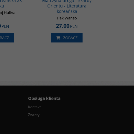
oreańska XX
Matczyna droga - Skarby
ku
Orientu - Literatura
koreańska
oj Halina
Pak Wanso
0
27.00
PLN
PLN
BACZ
ZOBACZ
Obsługa klienta
Kontakt
Zwroty