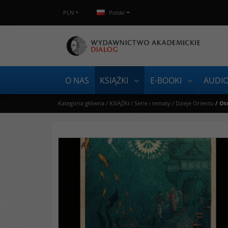
PLN
Polski
O NAS
KSIĄŻKI
E-BOOKI
AUDI
Kategoria główna
/
KSIĄŻKI
/
Serie i tematy
/
Dzieje Orientu
/
Oto