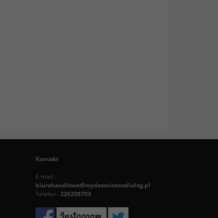
Kontakt
E-mail :
biurohandlowe@wydawnictwodialog.pl
Telefon :
226208703