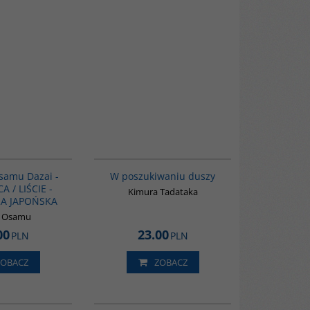
PAG1175
G649
BESTSELLER
Osamu Dazai -
W poszukiwaniu duszy
 / LIŚCIE -
Kimura Tadataka
RA JAPOŃSKA
i Osamu
00
23.00
PLN
PLN
ZOBACZ
ZOBACZ
00136G
G228
BESTSELLER