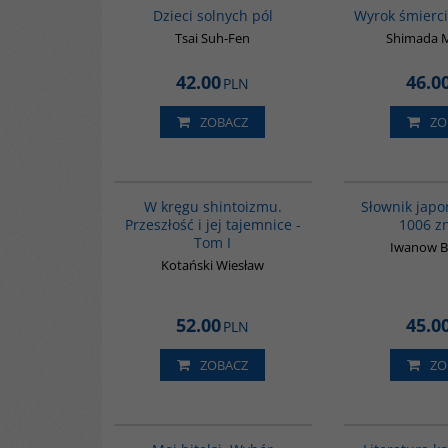
Dzieci solnych pól
Wyrok śmierci
Tsai Suh-Fen
Shimada 
42.00
46.0
PLN
ZOBACZ
ZO
G461
W kręgu shintoizmu.
Słownik japo
Przeszłość i jej tajemnice -
1006 z
Tom I
Iwanow B
Kotański Wiesław
52.00
45.0
PLN
ZOBACZ
ZO
G573