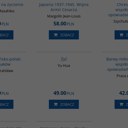
 na życzenie
Japonia 1937-1945. Wojna
Chres
Armii Cesarza
współ
Masahiko
opowiadań
Margolin Jean-Louis
Szychul
0
58.00
PLN
PLN
BACZ
ZOBACZ
G580
G827
ńsko-polski.
Żyć
Barwy miłoś
naków
współ
Yu Hua
opowiadań
ratisław
Praca 
0
49.00
42.
PLN
PLN
BACZ
ZOBACZ
00242G
G1059