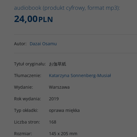
audiobook (produkt cyfrowy, format mp3):
24,00
PLN
Autor
:
Dazai Osamu
Tytuł oryginału
:
お伽草紙
Tłumaczenie
:
Katarzyna Sonnenberg-Musiał
Wydanie
:
Warszawa
Rok wydania
:
2019
Typ okładki
:
oprawa miękka
Liczba stron
:
168
Rozmiar
:
145 x 205 mm