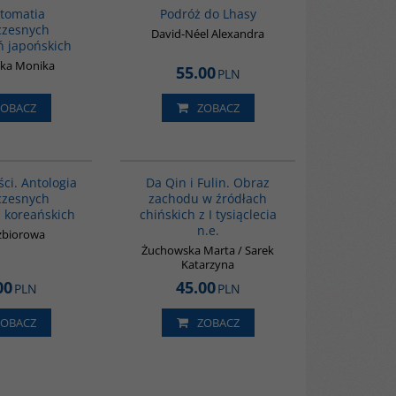
tomatia
Podróż do Lhasy
czesnych
David-Néel Alexandra
 japońskich
ska Monika
55.00
PLN
ZOBACZ
ZOBACZ
00134G
G812
ci. Antologia
Da Qin i Fulin. Obraz
czesnych
zachodu w źródłach
 koreańskich
chińskich z I tysiąclecia
n.e.
zbiorowa
Żuchowska Marta / Sarek
Katarzyna
00
45.00
PLN
PLN
ZOBACZ
ZOBACZ