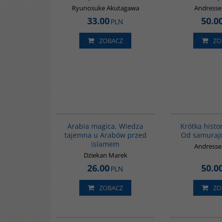
Ryunosuke Akutagawa
Andresse
33.00
50.0
PLN
ZOBACZ
ZO
00071G
Arabia magica. Wiedza
Krótka histor
tajemna u Arabów przed
Od samuraj
islamem
Andresse
Dziekan Marek
26.00
50.0
PLN
ZOBACZ
ZO
G1155
BESTSELLER