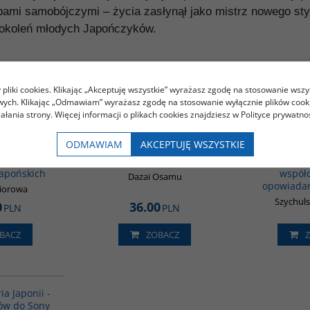
ami samobójczymi – życia zasłynął jako mistrz nowego styl
pokoleń młodych Japończyków.
pliki cookies. Klikając „Akceptuję wszystkie” wyrażasz zgodę na stosowanie wszy
owych. Klikając „Odmawiam” wyrażasz zgodę na stosowanie wyłącznie plików coo
Podobna tematyka
iałania strony. Więcej informacji o plikach cookies znajdziesz w Polityce prywatnoś
G573
00309G
ODMAWIAM
AKCEPTUJĘ WSZYSTKIE
si. Wybór
Zmierzch - Osamu Dazai
Chres
apońskich
współ
Dazai Osamu
opowiadań
biorowa
Szychul
0
36.00
PLN
PLN
BACZ
ZOBACZ
G158
ia Japonii -
ów do Sony