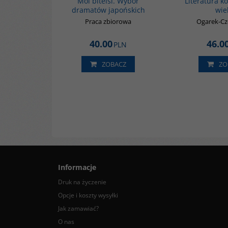
Moi bitelsi. Wybór
Literatura k
dramatów japońskich
wie
Praca zbiorowa
Ogarek-Cz
40.00
46.0
PLN
ZOBACZ
ZO
Informacje
Druk na życzenie
Opcje i koszty wysyłki
Jak zamawiać?
O nas