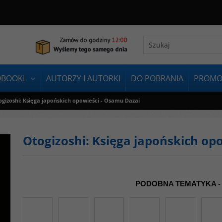
OBOOKI
AUTORZY I AUTORKI
DO POBRANIA
PROMO
gizoshi: Księga japońskich opowieści - Osamu Dazai
Otogizoshi: Księga japońskich op
PODOBNA TEMATYKA -