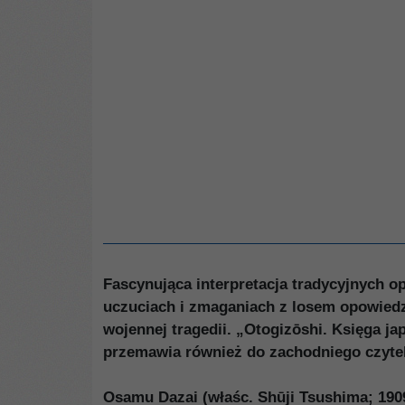
Fascynująca interpretacja tradycyjnych op
uczuciach i zmaganiach z losem opowiedzi
wojennej tragedii. „Otogizōshi. Księga j
przemawia również do zachodniego czytel
Osamu Dazai (właśc. Shūji Tsushima; 190