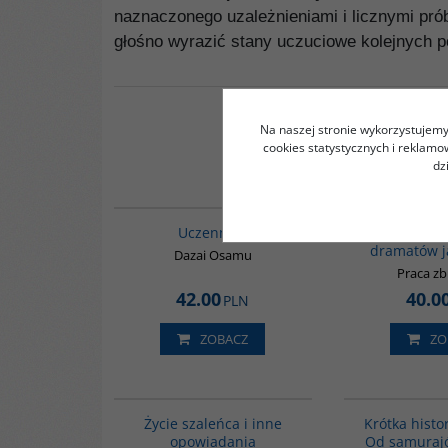
naznaczonego uzależnieniami i licznymi prób
głośno wyrazić stany uczuciowe kolejnych 
Na naszej stronie wykorzystujemy 
cookies statystycznych i reklam
dz
G1000
Uczennica
Moi bitel
dramatów j
Dazai Osamu
Praca z
42.00
40.0
PLN
ZOBACZ
ZO
G388
BESTSELLER
Życie szaleńca i inne
Krótka histor
opowiadania
Od samuraj