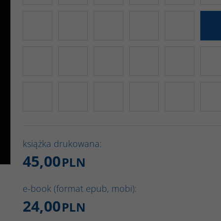
książka drukowana:
45,00
PLN
e-book (format epub, mobi):
24,00
PLN