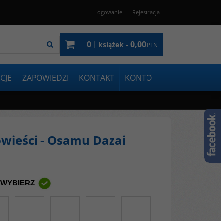
Logowanie
Rejestracja
0
0,00
|
książek -
PLN
CJE
ZAPOWIEDZI
KONTAKT
KONTO
owieści - Osamu Dazai
 WYBIERZ