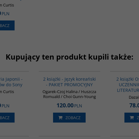
n Curtis
0
PLN
BACZ
Kupujący ten produkt kupili także:
G158
PAG1009
BESTSELLER
ia Japonii -
2 książki - Język koreański
2 książki 
ów do Sony
- PAKIET PROMOCYJNY
UCZENNICA
LITERATU
n Curtis
Ogarek-Czoj Halina / Huszcza
Romuald / Choi Gunn-Young
Daza
0
120.00
78.
PLN
PLN
BACZ
ZOBACZ
G338
00108G