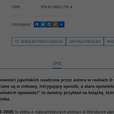
ISBN
:
978-83-8002-795-4
Udostępnij
:
F
T
W
C
P
a
w
y
o
o
c
i
k
p
d
e
t
o
y
z
b
t
p
L
i
DODAJ DO PRZECHOWALNI
ZAPYTAJ O PRODUKT
WYD
o
e
i
e
o
r
n
l
k
k
s
i
ę
OPIS
owieści japońskich osadzona przez autora w realiach II 
ane są w ciekawy, intrygujący sposób, a stare opowieś
apońskich opowieści” to świetny przykład na książkę, kt
nika.
9-1948)
to jedna z najważniejszych postaci w literaturze ja