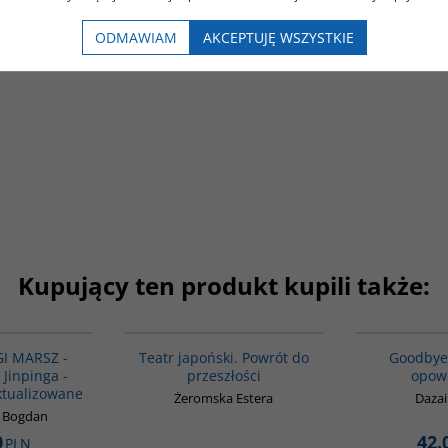
Podobna tematyka
ODMAWIAM
AKCEPTUJĘ WSZYSTKIE
Kupujący ten produkt kupili także:
G1191
G560
BESTSELLER
I MARSZ -
Teatr japoński. Powrót do
Goodbye
 Jinpinga -
przeszłości
opow
ktualizowane
Żeromska Estera
Daza
k Bogdan
0
42.
PLN