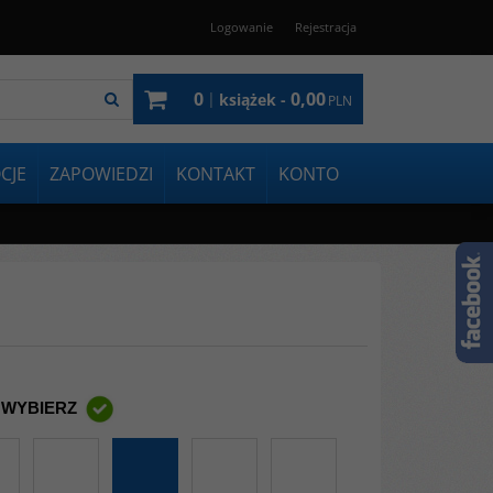
Logowanie
Rejestracja
0
0,00
|
książek -
PLN
CJE
ZAPOWIEDZI
KONTAKT
KONTO
 WYBIERZ