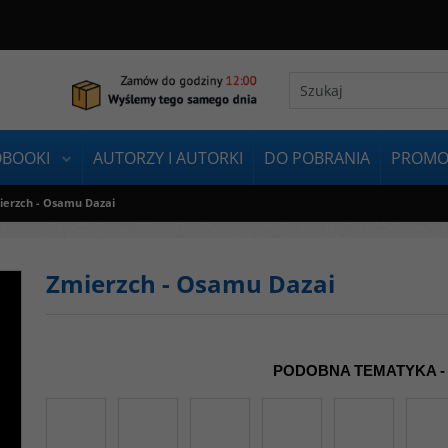
OBOOKI
AUTORZY I AUTORKI
DO POBRANIA
PROMO
ierzch - Osamu Dazai
Zmierzch - Osamu Dazai
PODOBNA TEMATYKA -