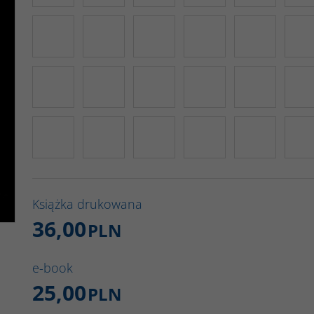
Książka drukowana
36,00
PLN
e-book
25,00
PLN