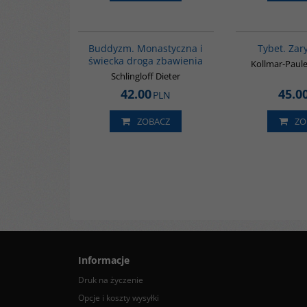
00148G
Buddyzm. Monastyczna i
Tybet. Zary
świecka droga zbawienia
Kollmar-Paul
Schlingloff Dieter
42.00
45.0
PLN
ZOBACZ
ZO
Informacje
Druk na życzenie
Opcje i koszty wysyłki