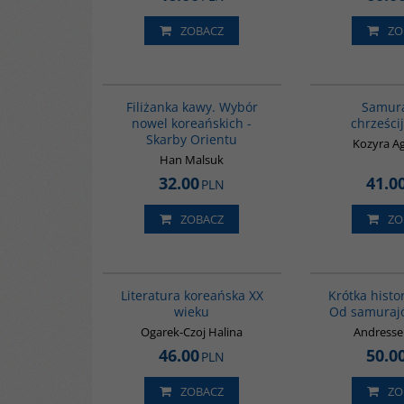
ZOBACZ
ZO
00238G
Filiżanka kawy. Wybór
Samura
nowel koreańskich -
chrześci
Skarby Orientu
Kozyra A
Han Malsuk
32.00
41.0
PLN
ZOBACZ
ZO
00242G
Literatura koreańska XX
Krótka histor
wieku
Od samuraj
Ogarek-Czoj Halina
Andresse
46.00
50.0
PLN
ZOBACZ
ZO