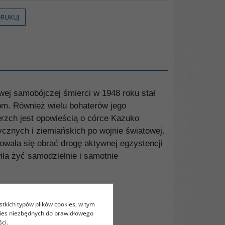
RUKUJ
wej samobójczej śmierci w 1948 roku stał
tom. Również wielu bohaterów jego
erzch jest opowieścią o córce Kazuko
ycznych i ziemiańskich po wojnie światowej.
dowała się obrać drogę aktywnej egzystencji
ła żyć samodzielnie i samotnie
stkich typów plików cookies, w tym
kies niezbędnych do prawidłowego
ci.