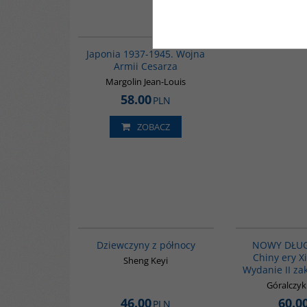
00108G
Japonia 1937-1945. Wojna
Armii Cesarza
Margolin Jean-Louis
58.00
PLN
ZOBACZ
G1171
BESTSELLER
Dziewczyny z północy
NOWY DŁUG
Chiny ery Xi
Sheng Keyi
Wydanie II za
Góralczy
46.00
60.0
PLN