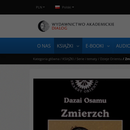
PLN
Polski
O NAS
KSIĄŻKI
E-BOOKI
AUDI
Kategoria główna
/
KSIĄŻKI
/
Serie i tematy
/
Dzieje Orientu
/
Zm