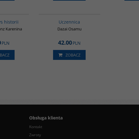
G307
G1000
s historii
Uczennica
enz Karenina
Dazai Osamu
0
42.00
PLN
PLN
BACZ
ZOBACZ
Obsługa klienta
Kontakt
Zwroty