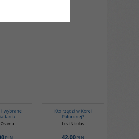
G1038
G161
BESTSELLER
 i wybrane
Kto rządzi w Korei
iadania
Północnej?
i Osamu
Levi Nicolas
00
42.00
PLN
PLN