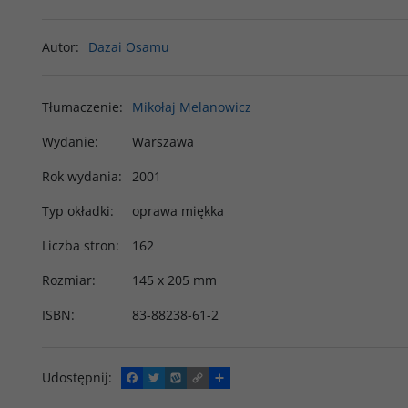
Autor
:
Dazai Osamu
Tłumaczenie
:
Mikołaj Melanowicz
Wydanie
:
Warszawa
Rok wydania
:
2001
Typ okładki
:
oprawa miękka
Liczba stron
:
162
Rozmiar
:
145 x 205 mm
ISBN
:
83-88238-61-2
Udostępnij
:
F
T
W
C
P
a
w
y
o
o
c
i
k
p
d