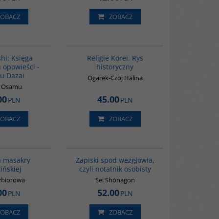
ZOBACZ
ZOBACZ
G1004
G556
hi: Księga
Religie Korei. Rys
 opowieści -
historyczny
u Dazai
Ogarek-Czoj Halina
i Osamu
00
45.00
PLN
PLN
ZOBACZ
ZOBACZ
G1147
00009G
a masakry
Zapiski spod wezgłowia,
ińskiej
czyli notatnik osobisty
zbiorowa
Sei Shōnagon
00
52.00
PLN
PLN
ZOBACZ
ZOBACZ