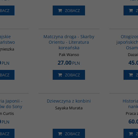
BACZ
ZOBACZ
G530
G1059
jskie
Matczyna droga - Skarby
Otogizos
jaństwo
Orientu - Literatura
japońskich
koreańska
Osam
gnieszka
Pak Wanso
Daza
0
27.00
45.
PLN
PLN
BACZ
ZOBACZ
G158
G6009
ia Japonii -
Dziewczyna z konbini
Histori
ów do Sony
nank
Sayaka Murata
n Curtis
Praca 
0
60.
PLN
BACZ
ZOBACZ