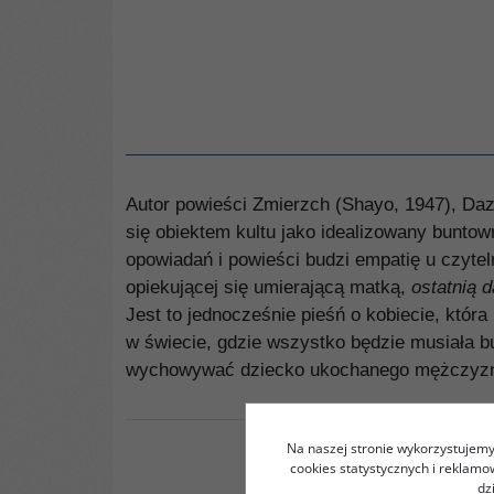
Autor powieści Zmierzch (Shayo, 1947), Daza
się obiektem kultu jako idealizowany buntow
opowiadań i powieści budzi empatię u czyte
opiekującej się umierającą matką,
ostatnią 
Jest to jednocześnie pieśń o kobiecie, która
w świecie, gdzie wszystko będzie musiała b
wychowywać dziecko ukochanego mężczyzn
Na naszej stronie wykorzystujemy 
cookies statystycznych i reklam
dz