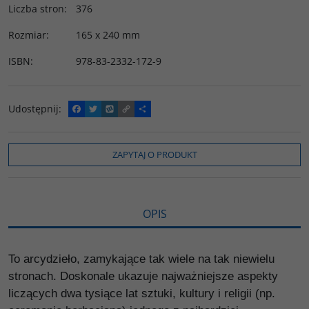
Liczba stron
:
376
Rozmiar
:
165 x 240 mm
ISBN
:
978-83-2332-172-9
Udostępnij
:
F
T
W
C
P
a
w
y
o
o
c
i
k
p
d
e
t
o
y
z
b
t
p
L
i
ZAPYTAJ O PRODUKT
o
e
i
e
o
r
n
l
k
k
s
i
ę
OPIS
To arcydzieło, zamykające tak wiele na tak niewielu
stronach. Doskonale ukazuje najważniejsze aspekty
liczących dwa tysiące lat sztuki, kultury i religii (np.