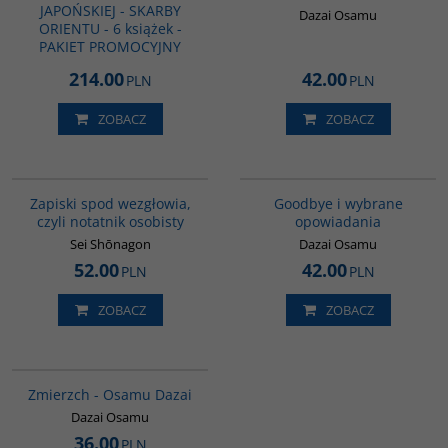
JAPOŃSKIEJ - SKARBY
Dazai Osamu
ORIENTU - 6 książek -
PAKIET PROMOCYJNY
214.00
42.00
PLN
PLN
ZOBACZ
ZOBACZ
00009G
G1038
BESTSELLER
Zapiski spod wezgłowia,
Goodbye i wybrane
czyli notatnik osobisty
opowiadania
Sei Shōnagon
Dazai Osamu
52.00
42.00
PLN
PLN
ZOBACZ
ZOBACZ
00309G
Zmierzch - Osamu Dazai
Dazai Osamu
36.00
PLN