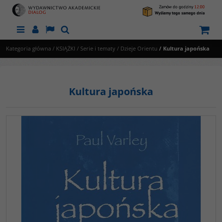
Menu
Panel
Lang
Szukaj
Kategoria główna
/
KSIĄŻKI
/
Serie i tematy
/
Dzieje Orientu
/
Kultura japońska
Kultura japońska