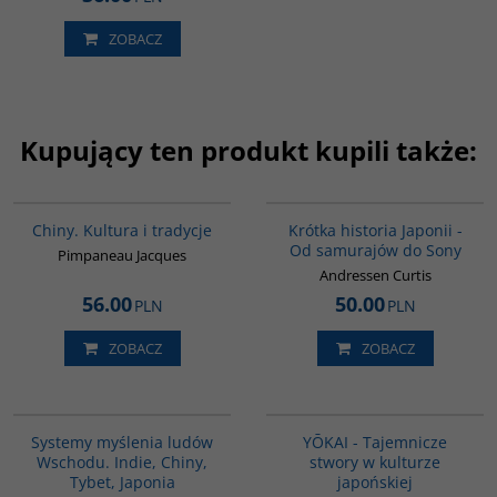
ZOBACZ
Kupujący ten produkt kupili także:
00258G
G158
Chiny. Kultura i tradycje
Krótka historia Japonii -
Od samurajów do Sony
Pimpaneau Jacques
Andressen Curtis
56.00
50.00
PLN
PLN
ZOBACZ
ZOBACZ
G6014
G6010
Systemy myślenia ludów
YŌKAI - Tajemnicze
Wschodu. Indie, Chiny,
stwory w kulturze
Tybet, Japonia
japońskiej