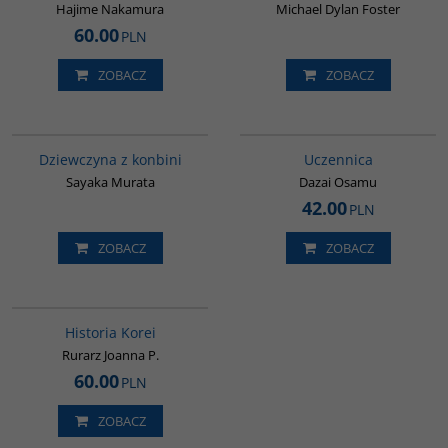
Hajime Nakamura
Michael Dylan Foster
60.00
PLN
ZOBACZ
ZOBACZ
G6009
G1000
Dziewczyna z konbini
Uczennica
Sayaka Murata
Dazai Osamu
42.00
PLN
ZOBACZ
ZOBACZ
00016G
BESTSELLER
Historia Korei
Rurarz Joanna P.
60.00
PLN
ZOBACZ