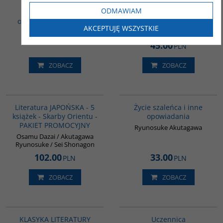
Chrestomatia
Otogizoshi: Księga
ODMAWIAM
współczesnych
japońskich opowieści -
opowiadań japońskich
Osamu Dazai
AKCEPTUJĘ WSZYSTKIE
Szychulska Monika
Dazai Osamu
45.00
PLN
ZOBACZ
ZOBACZ
PAG1005
G388
BESTSELLER
Literatura JAPOŃSKA - 5
Życie szaleńca i inne
książek - Skarby Orientu -
opowiadania
PAKIET PROMOCYJNY
Ryunosuke Akutagawa
Osamu Dazai / Akutagawa
Ryunosuke / Sei Shonagon
102.00
33.00
PLN
PLN
ZOBACZ
ZOBACZ
PAG1040
G1000
KLASYKA LITERATURY
Uczennica