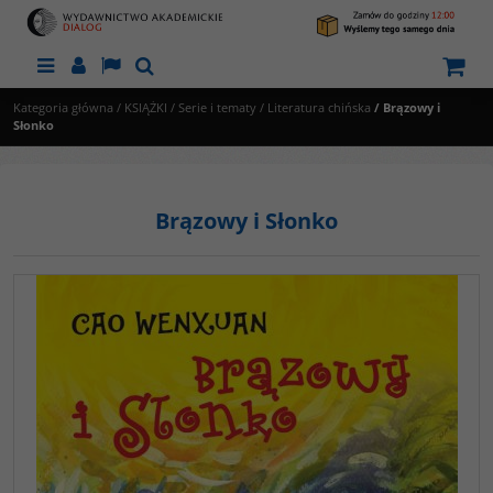
Menu
Panel
Lang
Szukaj
Kategoria główna
/
KSIĄŻKI
/
Serie i tematy
/
Literatura chińska
/
Brązowy i
Słonko
Brązowy i Słonko