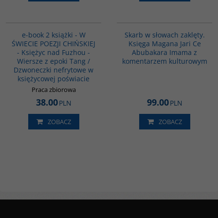
PAG1044
G1160
e-book 2 książki - W
Skarb w słowach zaklęty.
ŚWIECIE POEZJI CHIŃSKIEJ
Księga Magana Jari Ce
- Księżyc nad Fuzhou -
Abubakara Imama z
Wiersze z epoki Tang /
komentarzem kulturowym
Dzwoneczki nefrytowe w
księżycowej poświacie
Praca zbiorowa
38.00
99.00
PLN
PLN
ZOBACZ
ZOBACZ