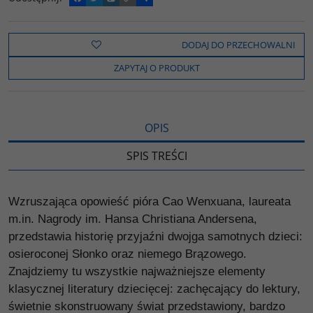
a
w
y
o
o
c
i
k
p
d
e
t
o
y
z
b
t
p
L
i
DODAJ DO PRZECHOWALNI
o
e
i
e
o
r
n
l
ZAPYTAJ O PRODUKT
k
k
s
i
ę
OPIS
SPIS TREŚCI
Wzruszająca opowieść pióra Cao Wenxuana, laureata
m.in. Nagrody im. Hansa Christiana Andersena,
przedstawia historię przyjaźni dwojga samot­nych dzieci:
osieroconej Słonko oraz niemego Brązowego.
Znajdziemy tu wszystkie najważniejsze elementy
klasycznej literatury dziecięcej: zachęcają­cy do lektury,
świetnie skonstruowany świat przedstawiony, bardzo