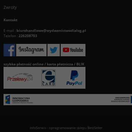
Zwroty
Kontakt
E-mail :
biurohandlowe@wydawnictwodialog.pl
Telefon :
226208703
szybka płatność online / karta płatnicza / BLIK
InfoSerwis
-
oprogramowanie sklepu BestSeller