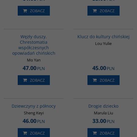
ZOBACZ
ZOBACZ
G317
G1172
BESTSELLER
Węzły duszy.
Klucz do kultury chińskiej
Chrestomatia
Lou Yulie
współczesnych
opowiadań chińskich
Mo Yan
47.00
45.00
PLN
PLN
ZOBACZ
ZOBACZ
G1171
G1161
BESTSELLER
BESTSELLER
Dziewczyny z północy
Drogie dziecko
Sheng Keyi
Marula Liu
46.00
33.00
PLN
PLN
ZOBACZ
ZOBACZ