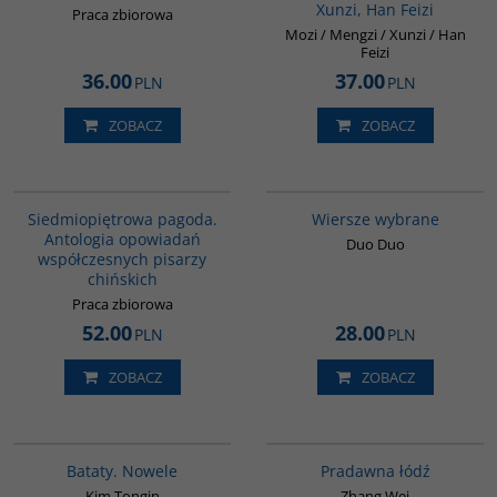
Xunzi, Han Feizi
Praca zbiorowa
Mozi / Mengzi / Xunzi / Han
Feizi
36.00
37.00
PLN
PLN
ZOBACZ
ZOBACZ
G1017
G322
Siedmiopiętrowa pagoda.
Wiersze wybrane
Antologia opowiadań
Duo Duo
współczesnych pisarzy
chińskich
Praca zbiorowa
52.00
28.00
PLN
PLN
ZOBACZ
ZOBACZ
G1162
G1006
BESTSELLER
Bataty. Nowele
Pradawna łódź
Kim Tongin
Zhang Wei