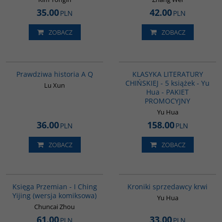
35.00
42.00
PLN
PLN
ZOBACZ
ZOBACZ
G648
PAG1011
Prawdziwa historia A Q
KLASYKA LITERATURY
CHIŃSKIEJ - 5 książek - Yu
Lu Xun
Hua - PAKIET
PROMOCYJNY
Yu Hua
36.00
158.00
PLN
PLN
ZOBACZ
ZOBACZ
G160
G776
BESTSELLER
Księga Przemian - I Ching
Kroniki sprzedawcy krwi
Yijing (wersja komiksowa)
Yu Hua
Chuncai Zhou
61.00
33.00
PLN
PLN