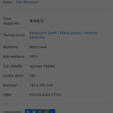
Autor
:
Cao Wenxuan
Tytuł
青铜葵花
oryginału
:
Katarzyna Sarek / Maria Jarosz / Andrzej
Tłumaczenie
:
Swoboda
Wydanie
:
Warszawa
Rok wydania
:
2019
Typ okładki
:
oprawa miękka
Liczba stron
:
282
Rozmiar
:
145 x 205 mm
ISBN
:
978-83-8002-777-0
Udostępnij
:
F
T
W
C
P