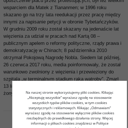
opuszczenie placu przez protestujących; był też wielkim
wsparciem dla Matek z Tiananmen; w 1996 roku
skazano go na trzy lata reedukacji przez pracę między
innymi za napisanie petycji w obronie Tybetańczyków.
W grudniu 2009 roku został skazany na jedenaście lat
więzienia za udział w pracach nad Kartą 08 –
publicznym apelem o reformy polityczne, rządy prawa i
demokratyzację w Chinach; 8 października 2010
otrzymał Pokojową Nagrodę Nobla. Siedem lat później,
26 czerwca 2017 roku, media poinformowały, że został
warunkowo zwolniony z więzienia i przewieziony do
szpitala „w terminalnym stadium raka wątroby”. Zmarł
13 lipca 2017 roku, ostatnie słowa kierując do ukochanej
Na naszej stronie wykorzystujemy pliki cookies. Klikając
żony, Liu Xia.
„Akceptuję wszystkie” wyrażasz zgodę na stosowanie
wszystkich typów plików cookies, w tym cookies
statystycznych i reklamowych. Klikając „Odmawiam”
wyrażasz zgodę na stosowanie wyłącznie plików cookies
niezbędnych do prawidłowego działania strony. Więcej
informacji o plikach cookies znajdziesz w Polityce