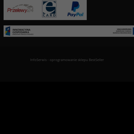
InfoSerwis
-
oprogramowanie sklepu BestSeller