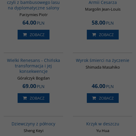
czyli z bambusowego lasu
Armii Cesarza
na dyplomatyczne salony
Margolin Jean-Louis
Parzymies Piotr
64.00
58.00
PLN
PLN
ZOBACZ
ZOBACZ
00307G
G338
BESTSELLER
Wielki Renesans - Chińska
Wyrok śmierci na życzenie
transformacja i jej
Shimada Masahiko
konsekwencje
Góralczyk Bogdan
69.00
46.00
PLN
PLN
ZOBACZ
ZOBACZ
G1171
G1061
BESTSELLER
Dziewczyny z północy
Krzyk w deszczu
Sheng Keyi
Yu Hua