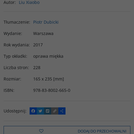
Autor
:
Liu Xiaobo
Tłumaczenie
:
Piotr Dubicki
Wydanie
:
Warszawa
Rok wydania
:
2017
Typ okładki
:
oprawa miękka
Liczba stron
:
228
Rozmiar
:
165 x 235 [mm]
ISBN
:
978-83-8002-665-0
Udostępnij
:
F
T
W
C
P
a
w
y
o
o
c
i
k
p
d
e
t
o
y
z
b
t
p
L
i
DODAJ DO PRZECHOWALNI