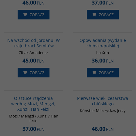
46.00
37.00
PLN
PLN
ZOBACZ
ZOBACZ
G583
00171G
Na wschód od Jordanu. W
Opowiadania (wydanie
kraju braci Semitów
chińsko-polskie)
Citlak Amadeusz
Lu Xun
45.00
36.00
PLN
PLN
ZOBACZ
ZOBACZ
G588
00075G
O sztuce rządzenia
Pierwsze wieki cesarstwa
według Mozi, Mengzi,
chińskiego
Xunzi, Han Feizi
Künstler Mieczysław Jerzy
Mozi / Mengzi / Xunzi / Han
Feizi
37.00
46.00
PLN
PLN