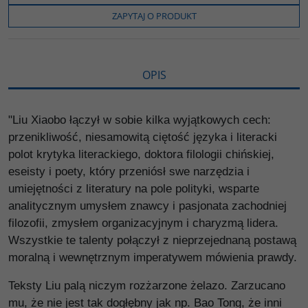
o
e
i
e
o
r
n
l
ZAPYTAJ O PRODUKT
k
k
s
i
ę
OPIS
"Liu Xiaobo łączył w sobie kilka wyjątkowych cech:
przenikliwość, niesamowitą ciętość języka i literacki
polot krytyka literackiego, doktora filologii chińskiej,
eseisty i poety, który przeniósł swe narzędzia i
umiejętności z literatury na pole polityki, wsparte
analitycznym umysłem znawcy i pasjonata zachodniej
filozofii, zmysłem organizacyjnym i charyzmą lidera.
Wszystkie te talenty połączył z nieprzejednaną postawą
moralną i wewnętrznym imperatywem mówienia prawdy.
Teksty Liu palą niczym rozżarzone żelazo. Zarzucano
mu, że nie jest tak dogłębny jak np. Bao Tong, że inni