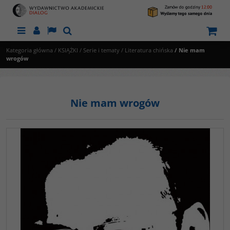
Menu
Panel
Lang
Szukaj
Kategoria główna
/
KSIĄŻKI
/
Serie i tematy
/
Literatura chińska
/
Nie mam
wrogów
Nie mam wrogów