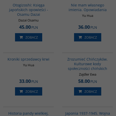
Otogizoshi: Księga
Nie mam własnego
japońskich opowieści -
imienia. Opowiadania
Osamu Dazai
Yu Hua
Dazai Osamu
45.00
36.00
PLN
PLN
ZOBACZ
ZOBACZ
G776
G351
Kroniki sprzedawcy krwi
Zrozumieć Chińczyków.
Kulturowe kody
Yu Hua
społeczności chińskich
Zajdler Ewa
33.00
58.00
PLN
PLN
ZOBACZ
ZOBACZ
G1219
00108G
NOWOŚĆ
BESTSELLER
Historia pandy wielkiej,
Japonia 1937-1945. Wojna