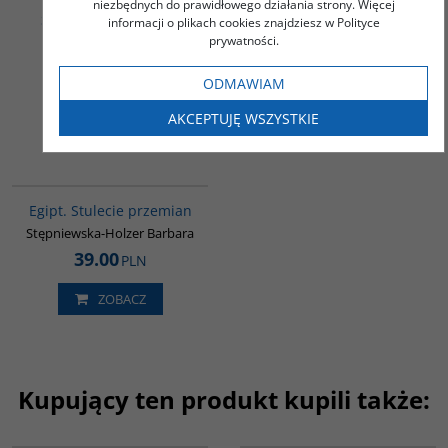
niezbędnych do prawidłowego działania strony. Więcej
Sztuka i Architektura
Leksykon organizacji i
informacji o plikach cookies znajdziesz w Polityce
Islamu 1250-1800
ruchów islamistycznych
prywatności.
Blair Sheila S.
Izak Krzysztof
110.00
ODMAWIAM
77.00
PLN
PLN
AKCEPTUJĘ WSZYSTKIE
ZOBACZ
ZOBACZ
G055
Egipt. Stulecie przemian
Stępniewska-Holzer Barbara
39.00
PLN
ZOBACZ
Kupujący ten produkt kupili także:
G389
G070