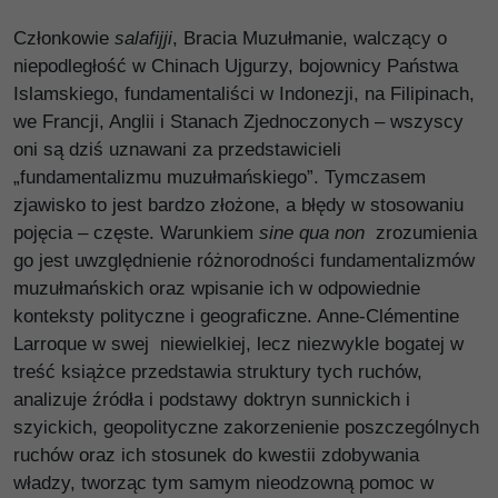
Członkowie
salafijji
, Bracia Muzułmanie, walczący o
niepodległość w Chinach Ujgurzy, bojownicy Państwa
Islamskiego, fundamentaliści w Indonezji, na Filipinach,
we Francji, Anglii i Stanach Zjednoczonych – wszyscy
oni są dziś uznawani za przedstawicieli
„fundamentalizmu muzułmańskiego”. Tymczasem
zjawisko to jest bardzo złożone, a błędy w stosowaniu
pojęcia – częste. Warunkiem
sine qua non
zrozumienia
go jest uwzględnienie różnorodności fundamentalizmów
muzułmańskich oraz wpisanie ich w odpowiednie
konteksty polityczne i geograficzne. Anne-Clémentine
Larroque w swej niewielkiej, lecz niezwykle bogatej w
treść książce przedstawia struktury tych ruchów,
analizuje źródła i podstawy doktryn sunnickich i
szyickich, geopolityczne zakorzenienie poszczególnych
ruchów oraz ich stosunek do kwestii zdobywania
władzy, tworząc tym samym nieodzowną pomoc w