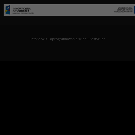
InfoSerwis
-
oprogramowanie sklepu BestSeller