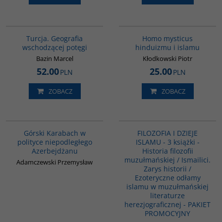
G305
G543
Turcja. Geografia
Homo mysticus
wschodzącej potęgi
hinduizmu i islamu
Bazin Marcel
Kłodkowski Piotr
52.00
25.00
PLN
PLN
ZOBACZ
ZOBACZ
G067
GPA07
PROMOCJA
Górski Karabach w
FILOZOFIA I DZIEJE
polityce niepodległego
ISLAMU - 3 książki -
Azerbejdżanu
Historia filozofii
muzułmańskiej / Ismailici.
Adamczewski Przemysław
Zarys historii /
Ezoteryczne odłamy
islamu w muzułmańskiej
literaturze
herezjograficznej - PAKIET
PROMOCYJNY