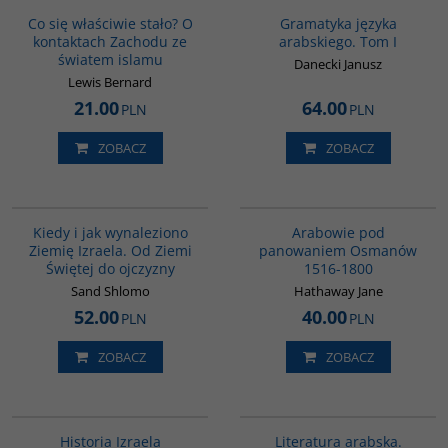
Co się właściwie stało? O
Gramatyka języka
kontaktach Zachodu ze
arabskiego. Tom I
światem islamu
Danecki Janusz
Lewis Bernard
21.00
64.00
PLN
PLN
ZOBACZ
ZOBACZ
00086G
G011
Kiedy i jak wynaleziono
Arabowie pod
Ziemię Izraela. Od Ziemi
panowaniem Osmanów
Świętej do ojczyzny
1516-1800
Sand Shlomo
Hathaway Jane
52.00
40.00
PLN
PLN
ZOBACZ
ZOBACZ
00305G
G169
Historia Izraela
Literatura arabska.