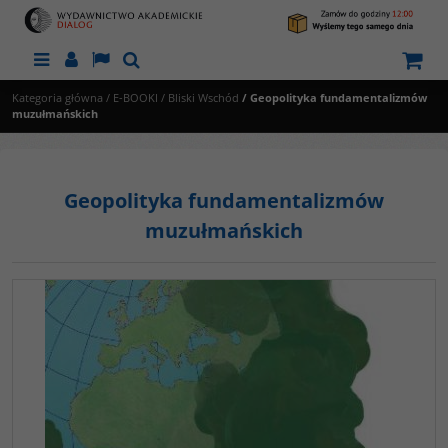
Menu
Panel
Lang
Szukaj
Kategoria główna
/
E-BOOKI
/
Bliski Wschód
/
Geopolityka fundamentalizmów
muzułmańskich
Geopolityka fundamentalizmów
muzułmańskich