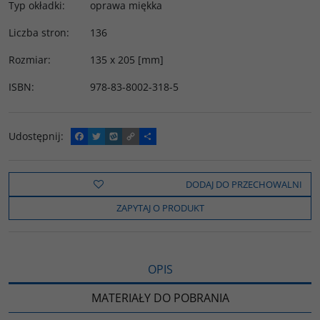
Typ okładki
:
oprawa miękka
Liczba stron
:
136
Rozmiar
:
135 x 205 [mm]
ISBN
:
978-83-8002-318-5
Udostępnij
:
F
T
W
C
P
a
w
y
o
o
c
i
k
p
d
e
t
o
y
z
b
t
p
L
i
DODAJ DO PRZECHOWALNI
o
e
i
e
o
r
n
l
ZAPYTAJ O PRODUKT
k
k
s
i
ę
OPIS
MATERIAŁY DO POBRANIA