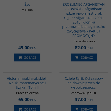
Żyć
ZROZUMIEĆ AFGANISTAN
- 2 książki - Afganistan
Yu Hua
gdzie regułą jest brak
reguł / Afganistan 2001-
2013. Kronika
przepowiedzianego braku
zwycięstwa - PAKIET
PROMOCYJNY
Praca zbiorowa
49.00
82.00
PLN
PLN
ZOBACZ
ZOBACZ
G093
00101G
Historia nauki arabskiej -
Dzieje Syrii. Od czasów
Nauki matematyczne i
najdawniejszych do
fizyka - Tom II
współczesności
Praca zbiorowa
Żebrowski Janusz
65.00
37.00
PLN
PLN
ZOBACZ
ZOBACZ