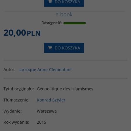
DO KOSZYKA
e-book
Dostępność
:
20,00
PLN
DO KOSZYKA
Autor
:
Larroque Anne-Clémentine
Tytuł oryginału
:
Géopolitique des islamismes
Tłumaczenie
:
Konrad Sztyler
Wydanie
:
Warszawa
Rok wydania
:
2015