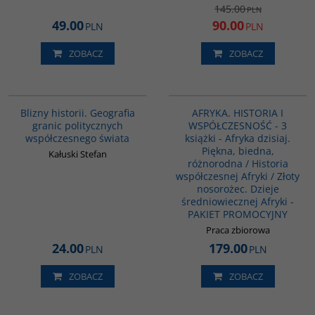
145.00
PLN
49.00
90.00
PLN
PLN
ZOBACZ
ZOBACZ
00285G
PAG1007
Blizny historii. Geografia
AFRYKA. HISTORIA I
granic politycznych
WSPÓŁCZESNOŚĆ - 3
współczesnego świata
książki - Afryka dzisiaj.
Piękna, biedna,
Kałuski Stefan
różnorodna / Historia
współczesnej Afryki / Złoty
nosorożec. Dzieje
średniowiecznej Afryki -
PAKIET PROMOCYJNY
Praca zbiorowa
24.00
179.00
PLN
PLN
ZOBACZ
ZOBACZ