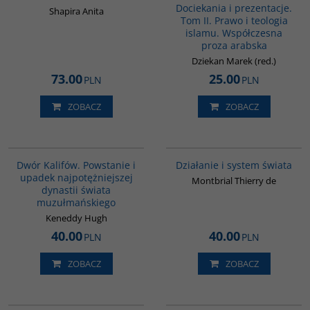
Dociekania i prezentacje.
Shapira Anita
Tom II. Prawo i teologia
islamu. Współczesna
proza arabska
Dziekan Marek (red.)
73.00
25.00
PLN
PLN
ZOBACZ
ZOBACZ
00173G
G046
BESTSELLER
Dwór Kalifów. Powstanie i
Działanie i system świata
upadek najpotężniejszej
Montbrial Thierry de
dynastii świata
muzułmańskiego
Keneddy Hugh
40.00
40.00
PLN
PLN
ZOBACZ
ZOBACZ
G827
PAG1153