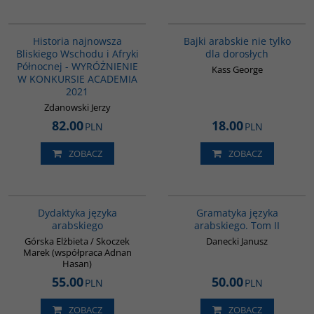
G1039
G538
BESTSELLER
Historia najnowsza
Bajki arabskie nie tylko
Bliskiego Wschodu i Afryki
dla dorosłych
Północnej - WYRÓŻNIENIE
Kass George
W KONKURSIE ACADEMIA
2021
Zdanowski Jerzy
82.00
18.00
PLN
PLN
ZOBACZ
ZOBACZ
G045
G071
Dydaktyka języka
Gramatyka języka
arabskiego
arabskiego. Tom II
Górska Elżbieta / Skoczek
Danecki Janusz
Marek (współpraca Adnan
Hasan)
55.00
50.00
PLN
PLN
ZOBACZ
ZOBACZ