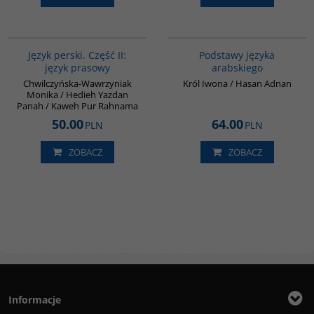
G888
G234
Język perski. Część II:
Podstawy języka
język prasowy
arabskiego
Chwilczyńska-Wawrzyniak
Król Iwona / Hasan Adnan
Monika / Hedieh Yazdan
Panah / Kaweh Pur Rahnama
50.00
64.00
PLN
PLN
ZOBACZ
ZOBACZ
Informacje