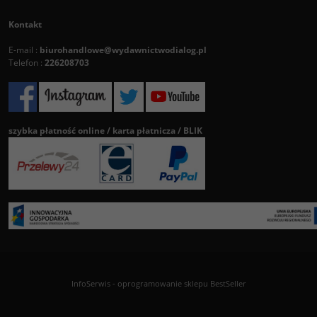
Kontakt
E-mail :
biurohandlowe@wydawnictwodialog.pl
Telefon :
226208703
szybka płatność online / karta płatnicza / BLIK
InfoSerwis
-
oprogramowanie sklepu BestSeller