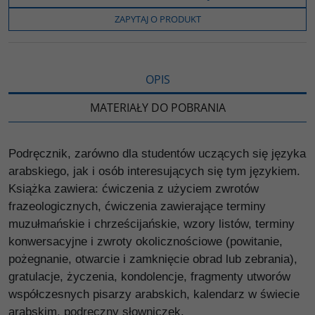
o
e
i
e
o
r
n
l
ZAPYTAJ O PRODUKT
k
k
s
i
ę
OPIS
MATERIAŁY DO POBRANIA
Podręcznik, zarówno dla studentów uczących się języka
arabskiego, jak i osób interesujących się tym językiem.
Książka zawiera: ćwiczenia z użyciem zwrotów
frazeologicznych, ćwiczenia zawierające terminy
muzułmańskie i chrześcijańskie, wzory listów, terminy
konwersacyjne i zwroty okolicznościowe (powitanie,
pożegnanie, otwarcie i zamknięcie obrad lub zebrania),
gratulacje, życzenia, kondolencje, fragmenty utworów
współczesnych pisarzy arabskich, kalendarz w świecie
arabskim, podręczny słowniczek.