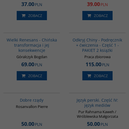
37.00
39.00
PLN
PLN
ZOBACZ
ZOBACZ
00307G
G1069
BESTSELLER
Wielki Renesans - Chińska
Odkryj Chiny - Podręcznik
transformacja i jej
+ ćwiczenia - Część 1 -
konsekwencje
PAKIET 2 książki
Góralczyk Bogdan
Praca zbiorowa
69.00
115.00
PLN
PLN
ZOBACZ
ZOBACZ
G654
G132
BESTSELLER
Dobre rządy
Język perski. Część IV:
język mediów
Rosanvallon Pierre
Pur Rahnama Kaweh /
Wróblewska Małgorzata
50.00
50.00
PLN
PLN