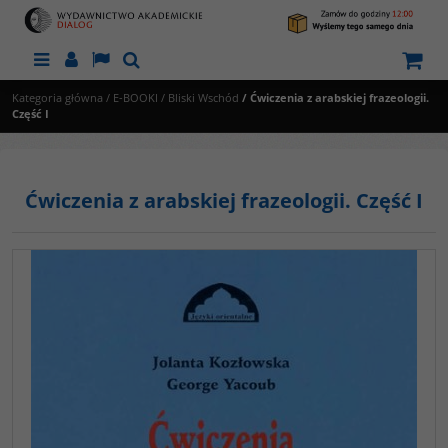
Menu
Panel
Lang
Szukaj
Kategoria główna
/
E-BOOKI
/
Bliski Wschód
/
Ćwiczenia z arabskiej frazeologii.
Część I
Ćwiczenia z arabskiej frazeologii. Część I