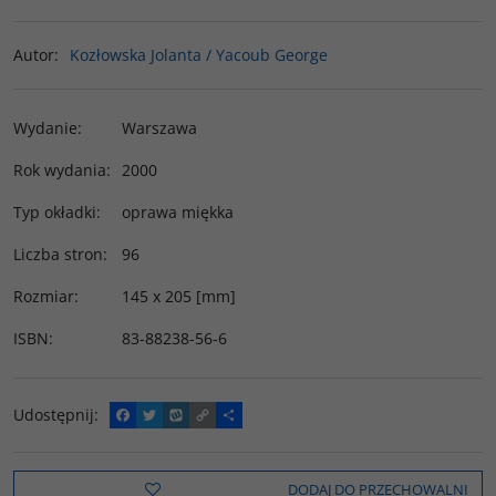
Autor
:
Kozłowska Jolanta / Yacoub George
Wydanie
:
Warszawa
Rok wydania
:
2000
Typ okładki
:
oprawa miękka
Liczba stron
:
96
Rozmiar
:
145 x 205 [mm]
ISBN
:
83-88238-56-6
Udostępnij
:
F
T
W
C
P
a
w
y
o
o
c
i
k
p
d
e
t
o
y
z
b
t
p
L
i
DODAJ DO PRZECHOWALNI