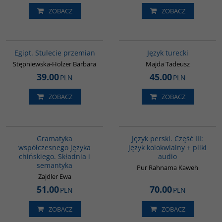
ZOBACZ
ZOBACZ
G055
G134
Egipt. Stulecie przemian
Język turecki
Stępniewska-Holzer Barbara
Majda Tadeusz
39.00
45.00
PLN
PLN
ZOBACZ
ZOBACZ
G410
G131
Gramatyka
Język perski. Część III:
współczesnego języka
język kolokwialny + pliki
chińskiego. Składnia i
audio
semantyka
Pur Rahnama Kaweh
Zajdler Ewa
51.00
70.00
PLN
PLN
ZOBACZ
ZOBACZ