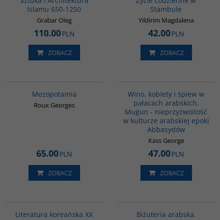
Sztuka i Architektura
Życie codzienne w
Islamu 650-1250
Stambule
Grabar Oleg
Yildirim Magdalena
110.00
42.00
PLN
PLN
ZOBACZ
ZOBACZ
G181
G323
BESTSELLER
Mezopotamia
Wino, kobiety i śpiew w
pałacach arabskich.
Roux Georges
Mugun - nieprzyzwoitość
w kulturze arabskiej epoki
Abbasydów
Kass George
65.00
47.00
PLN
PLN
ZOBACZ
ZOBACZ
00242G
G1194
BESTSELLER
Literatura koreańska XX
Biżuteria arabska.