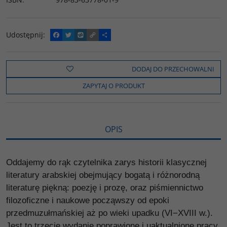
Udostępnij
:
F
T
W
C
P
a
w
y
o
o
c
i
k
p
d
e
t
o
y
z
b
t
p
L
i
DODAJ DO PRZECHOWALNI
o
e
i
e
o
r
n
l
ZAPYTAJ O PRODUKT
k
k
s
i
ę
OPIS
Oddajemy do rąk czytelnika zarys historii klasycznej
literatury arabskiej obejmujący bogatą i różnorodną
literaturę piękną: poezję i prozę, oraz piśmiennictwo
filozoficzne i naukowe począwszy od epoki
przedmuzułmańskiej aż po wieki upadku (VI−XVIII w.).
Jest to trzecie wydanie poprawione i uaktualnione pracy