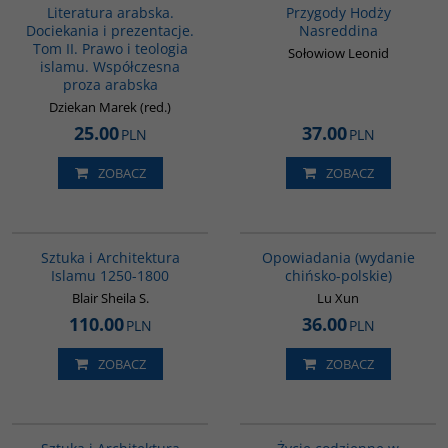
Literatura arabska.
Przygody Hodży
Dociekania i prezentacje.
Nasreddina
Tom II. Prawo i teologia
Sołowiow Leonid
islamu. Współczesna
proza arabska
Dziekan Marek (red.)
25.00
37.00
PLN
PLN
ZOBACZ
ZOBACZ
G287
00171G
Sztuka i Architektura
Opowiadania (wydanie
Islamu 1250-1800
chińsko-polskie)
Blair Sheila S.
Lu Xun
110.00
36.00
PLN
PLN
ZOBACZ
ZOBACZ
G288
00074G