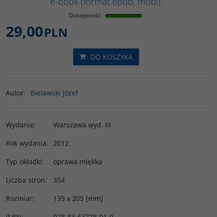
e-book (format epub, mobi):
Dostępność
:
29,00
PLN
DO KOSZYKA
Autor
:
Bielawski Józef
Wydanie
:
Warszawa wyd. III
Rok wydania
:
2012
Typ okładki
:
oprawa miękka
Liczba stron
:
354
Rozmiar
:
135 x 205 [mm]
ISBN
:
978-83-63778-01-9