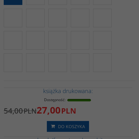
książka drukowana:
Dostępność
:
27,00
54,00
PLN
PLN
DO KOSZYKA