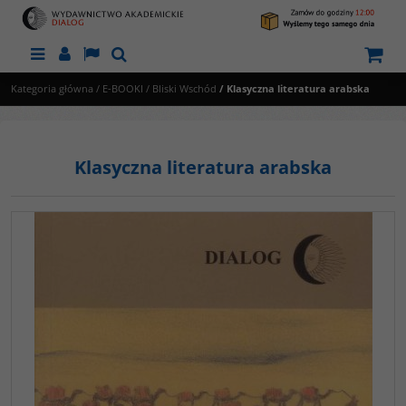
Menu
Panel
Lang
Szukaj
Kategoria główna
/
E-BOOKI
/
Bliski Wschód
/
Klasyczna literatura arabska
Klasyczna literatura arabska