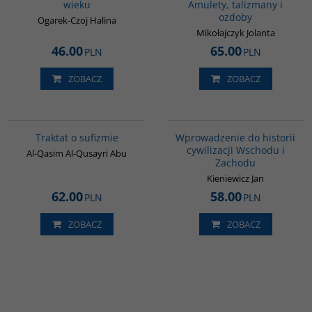
wieku
Amulety, talizmany i
ozdoby
Ogarek-Czoj Halina
Mikołajczyk Jolanta
46.00
65.00
PLN
PLN
ZOBACZ
ZOBACZ
G463
G329
Traktat o sufizmie
Wprowadzenie do historii
cywilizacji Wschodu i
Al-Qasim Al-Qusayri Abu
Zachodu
Kieniewicz Jan
62.00
58.00
PLN
PLN
ZOBACZ
ZOBACZ