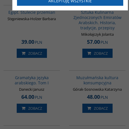
AKCEPTUJĘ WSZYSTKIE
G055
G1195
BESTSELLER
Egipt. Stulecie przemian
Sztuka Kulinarna
Zjednoczonych Emiratów
Stępniewska-Holzer Barbara
Arabskich. Historia,
tradycje, przepisy
Mikołajczyk Jolanta
39.00
57.00
PLN
PLN
ZOBACZ
ZOBACZ
G070
G188
Gramatyka języka
Muzułmańska kultura
arabskiego. Tom I
konsumpcyjna
Danecki Janusz
Górak-Sosnowska Katarzyna
64.00
48.00
PLN
PLN
ZOBACZ
ZOBACZ
G169
00053G