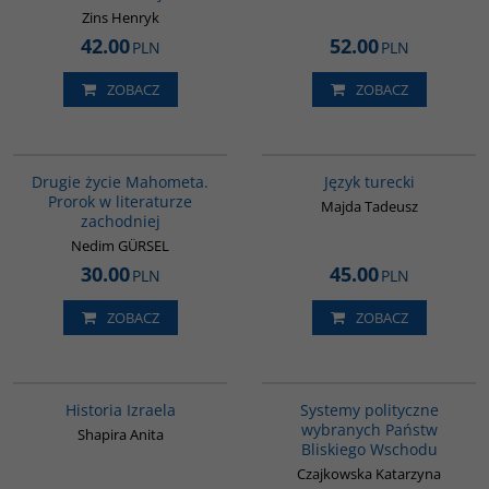
Zins Henryk
42.00
52.00
PLN
PLN
ZOBACZ
ZOBACZ
G1027
G134
Drugie życie Mahometa.
Język turecki
Prorok w literaturze
Majda Tadeusz
zachodniej
Nedim GÜRSEL
30.00
45.00
PLN
PLN
ZOBACZ
ZOBACZ
00305G
00008G
Historia Izraela
Systemy polityczne
wybranych Państw
Shapira Anita
Bliskiego Wschodu
Czajkowska Katarzyna