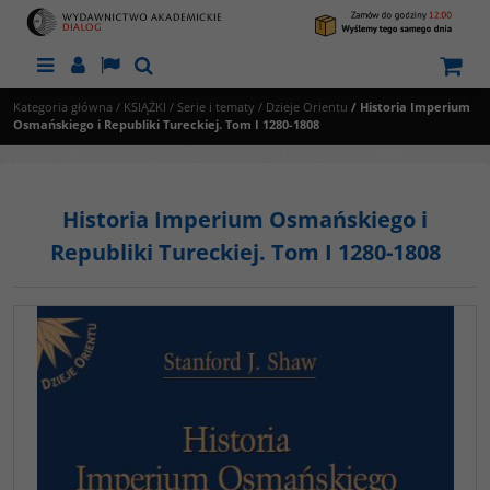
Menu
Panel
Lang
Szukaj
Kategoria główna
/
KSIĄŻKI
/
Serie i tematy
/
Dzieje Orientu
/
Historia Imperium
Osmańskiego i Republiki Tureckiej. Tom I 1280-1808
Historia Imperium Osmańskiego i
Republiki Tureckiej. Tom I 1280-1808