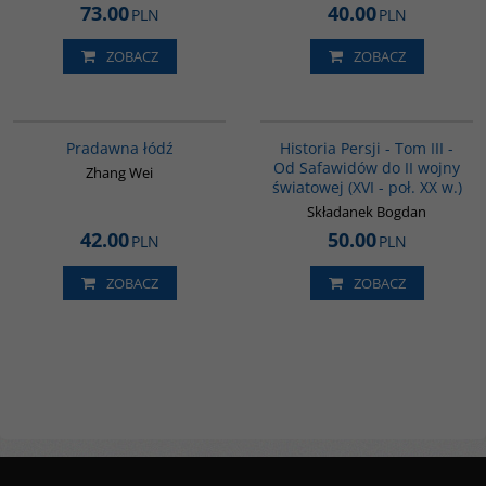
73.00
40.00
PLN
PLN
ZOBACZ
ZOBACZ
G1006
00045G
BESTSELLER
Pradawna łódź
Historia Persji - Tom III -
Od Safawidów do II wojny
Zhang Wei
światowej (XVI - poł. XX w.)
Składanek Bogdan
42.00
50.00
PLN
PLN
ZOBACZ
ZOBACZ