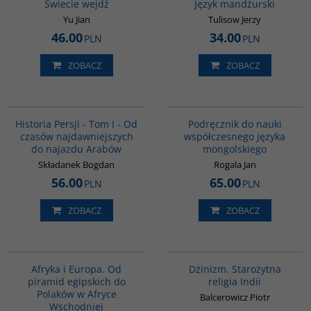
Świecie wejdź
Język mandżurski
Yu Jian
Tulisow Jerzy
46.00
34.00
PLN
PLN
ZOBACZ
ZOBACZ
00041G
G226
BESTSELLER
Historia Persji - Tom I - Od
Podręcznik do nauki
czasów najdawniejszych
współczesnego języka
do najazdu Arabów
mongolskiego
Składanek Bogdan
Rogala Jan
56.00
65.00
PLN
PLN
ZOBACZ
ZOBACZ
00122G
00179G
Afryka i Europa. Od
Dżinizm. Starożytna
piramid egipskich do
religia Indii
Polaków w Afryce
Balcerowicz Piotr
Wschodniej