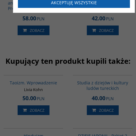
AKCEPTUJĘ WSZYSTKIE
and Culture in Honour of
Stambule
Professor Tadeusz Majda
Yildirim Magdalena
58.00
42.00
PLN
PLN
ZOBACZ
ZOBACZ
Kupujący ten produkt kupili także:
G6013
G279
Taoizm. Wprowadzenie
Studia z dziejów i kultury
ludów tureckich
Livia Kohn
50.00
40.00
PLN
PLN
ZOBACZ
ZOBACZ
00177G
PAG1118
Hinduizm
DZIEJE JAPONII - Pakiet 2