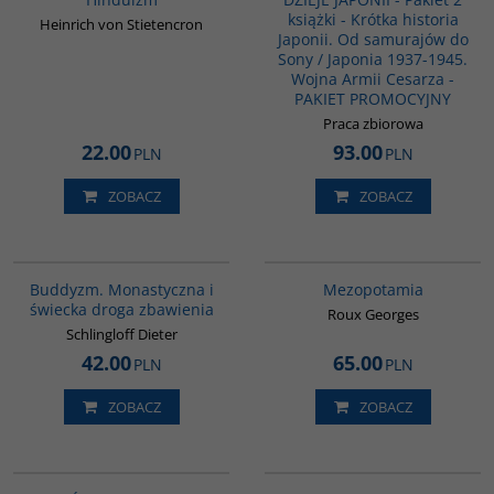
książki - Krótka historia
Heinrich von Stietencron
Japonii. Od samurajów do
Sony / Japonia 1937-1945.
Wojna Armii Cesarza -
PAKIET PROMOCYJNY
Praca zbiorowa
22.00
93.00
PLN
PLN
ZOBACZ
ZOBACZ
00148G
G181
BESTSELLER
Buddyzm. Monastyczna i
Mezopotamia
świecka droga zbawienia
Roux Georges
Schlingloff Dieter
42.00
65.00
PLN
PLN
ZOBACZ
ZOBACZ
G655
G127