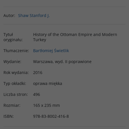
Autor
:
Shaw Stanford J.
Tytuł
History of the Ottoman Empire and Modern
oryginału
:
Turkey
Tłumaczenie
:
Bartłomiej Świetlik
Wydanie
:
Warszawa, wyd. II poprawione
Rok wydania
:
2016
Typ okładki
:
oprawa miękka
Liczba stron
:
496
Rozmiar
:
165 x 235 mm
ISBN
:
978-83-8002-416-8