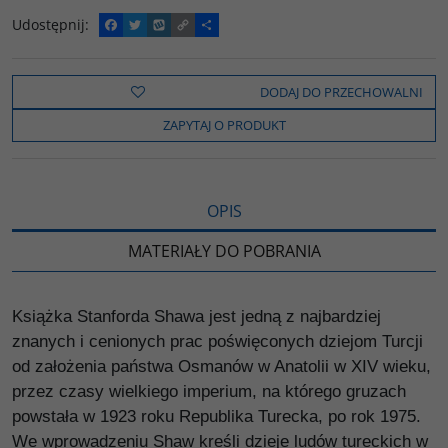
Udostępnij
:
F
T
W
C
P
a
w
y
o
o
c
i
k
p
d
e
t
o
y
z
b
t
p
L
i
DODAJ DO PRZECHOWALNI
o
e
i
e
o
r
n
l
ZAPYTAJ O PRODUKT
k
k
s
i
ę
OPIS
MATERIAŁY DO POBRANIA
Książka Stanforda Shawa jest jedną z najbardziej
znanych i cenionych prac poświęconych dziejom Turcji
od założenia państwa Osmanów w Anatolii w XIV wieku,
przez czasy wielkiego imperium, na którego gruzach
powstała w 1923 roku Republika Turecka, po rok 1975.
We wprowadzeniu Shaw kreśli dzieje ludów tureckich w