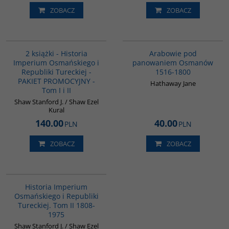
ZOBACZ
ZOBACZ
PAG1006
G011
BESTSELLER
2 książki - Historia
Arabowie pod
Imperium Osmańskiego i
panowaniem Osmanów
Republiki Tureckiej -
1516-1800
PAKIET PROMOCYJNY -
Hathaway Jane
Tom I i II
Shaw Stanford J. / Shaw Ezel
Kural
140.00
40.00
PLN
PLN
ZOBACZ
ZOBACZ
00091G
Historia Imperium
Osmańskiego i Republiki
Tureckiej. Tom II 1808-
1975
Shaw Stanford J. / Shaw Ezel