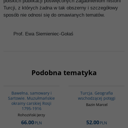
polskich publikacji poświęconych zagadnieniom historii
Turcji, z których żadna w tak obszerny i szczegółowy
sposób nie odnosi się do omawianych tematów.
Prof. Ewa Siemieniec-Gołaś
Podobna tematyka
00070G
G305
Bawełna, samowary i
Turcja. Geografia
Sartowie. Muzułmańskie
wschodzącej potęgi
okrainy carskiej Rosji
Bazin Marcel
1795-1916
Rohoziński Jerzy
66.00
52.00
PLN
PLN