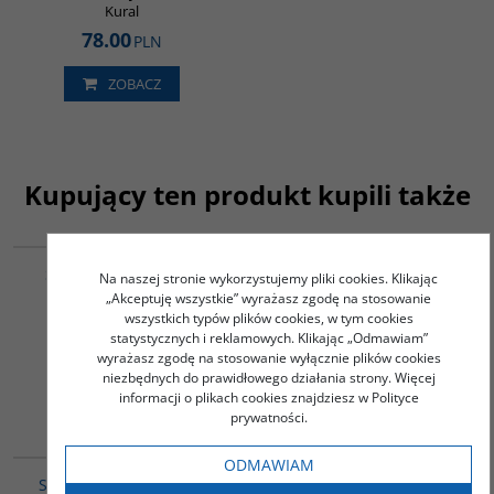
Kural
78.00
PLN
ZOBACZ
Kupujący ten produkt kupili także
G288
G064
Sztuka i Architektura
GEOPOLITYKA
Na naszej stronie wykorzystujemy pliki cookies. Klikając
Islamu 650-1250
ŚRÓDZIEMNOMORZA
„Akceptuję wszystkie” wyrażasz zgodę na stosowanie
wszystkich typów plików cookies, w tym cookies
Grabar Oleg
Lacoste Yves
statystycznych i reklamowych. Klikając „Odmawiam”
110.00
29.00
PLN
PLN
wyrażasz zgodę na stosowanie wyłącznie plików cookies
niezbędnych do prawidłowego działania strony. Więcej
ZOBACZ
ZOBACZ
informacji o plikach cookies znajdziesz w Polityce
prywatności.
G281
00074G
ODMAWIAM
Studies in Oriental Art
Życie codzienne w