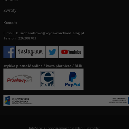
Zwroty
Kontakt
E-mail :
biurohandlowe@wydawnictwodialog.pl
Telefon :
226208703
szybka płatność online / karta płatnicza / BLIK
InfoSerwis
-
oprogramowanie sklepu BestSeller