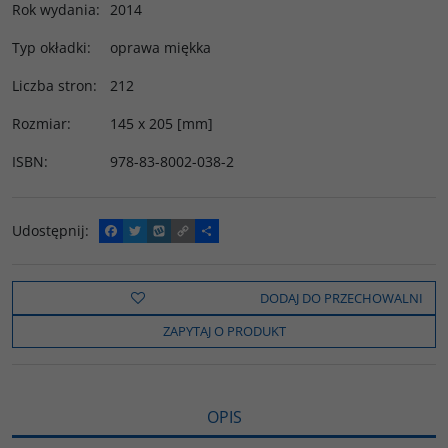
Rok wydania
:
2014
Typ okładki
:
oprawa miękka
Liczba stron
:
212
Rozmiar
:
145 x 205 [mm]
ISBN
:
978-83-8002-038-2
Udostępnij
:
F
T
W
C
P
a
w
y
o
o
c
i
k
p
d
e
t
o
y
z
b
t
p
L
i
DODAJ DO PRZECHOWALNI
o
e
i
e
o
r
n
l
ZAPYTAJ O PRODUKT
k
k
s
i
ę
OPIS