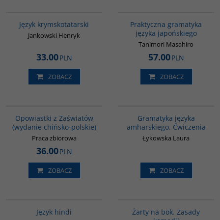
G126
G246
Język krymskotatarski
Praktyczna gramatyka
języka japońskiego
Jankowski Henryk
Tanimori Masahiro
33.00
57.00
PLN
PLN
ZOBACZ
ZOBACZ
G1018
00277G
Opowiastki z Zaświatów
Gramatyka języka
(wydanie chińsko-polskie)
amharskiego. Ćwiczenia
Praca zbiorowa
Łykowska Laura
36.00
PLN
ZOBACZ
ZOBACZ
G121
G1001
Język hindi
Żarty na bok. Zasady