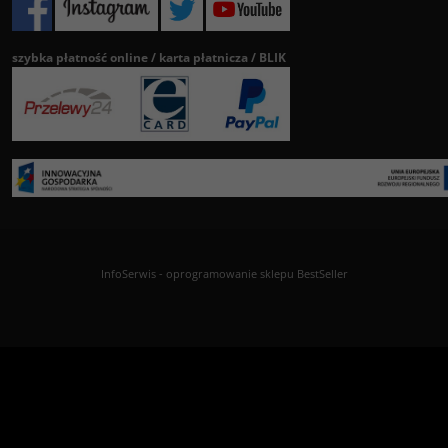
szybka płatność online / karta płatnicza / BLIK
InfoSerwis
-
oprogramowanie sklepu BestSeller