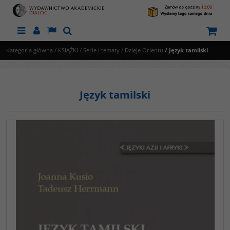
Menu
Panel
Lang
Szukaj
Kategoria główna
/
KSIĄŻKI
/
Serie i tematy
/
Dzieje Orientu
/
Język tamilski
Język tamilski