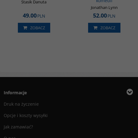
komedii
Stasik Danuta
Jonathan Lynn
49.00
52.00
PLN
PLN
ZOBACZ
ZOBACZ
Informacje
Druk na życzenie
Opcje i koszty wysyłki
Jak zamawiać?