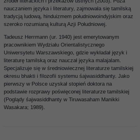
źródeł literackich i przekazów ustnych (2003). Poza
nauczaniem języka i literatury, zajmowała się tamilską
tradycją ludową, hinduizmem południowoindyjskim oraz
szeroko rozumianą kulturą Azji Południowej.
Tadeusz Herrmann (ur. 1940) jest emerytowanym
pracownikiem Wydziału Orientalistycznego
Uniwersytetu Warszawskiego, gdzie wykładał język i
literaturę tamilską oraz nauczał języka malajalam.
Specjalizuje się w średniowiecznej literaturze tamilskiej
okresu bhakti i filozofii systemu śajwasiddhanty. Jako
pierwszy w Polsce uzyskał stopień doktora na
podstawie rozprawy poświęconej literaturze tamilskiej
(Poglądy śajwasiddhanty w Tiruwasaham Manikki
Wasakara; 1989).