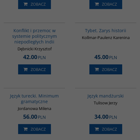
ZOBACZ
ZOBACZ
00048G
G307
Konflikt i przemoc w
Tybet. Zarys historii
systemie politycznym
Kollmar-Paulenz Karenina
niepodległych Indii
Dębnicki Krzysztof
42.00
45.00
PLN
PLN
ZOBACZ
ZOBACZ
GI360
G127
Język turecki. Minimum
Język mandżurski
gramatyczne
Tulisow Jerzy
Jordanowa Milena
56.00
34.00
PLN
PLN
ZOBACZ
ZOBACZ