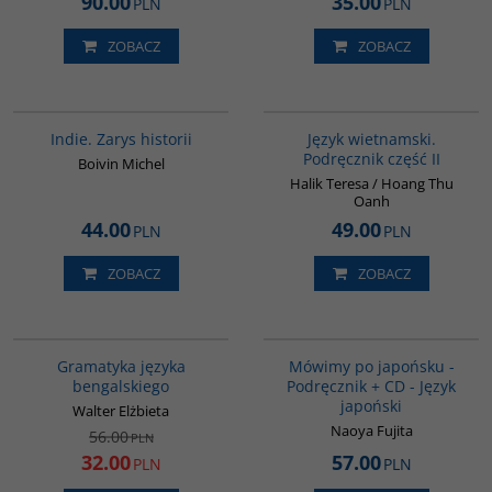
90.00
35.00
PLN
PLN
ZOBACZ
ZOBACZ
G108
G136
Indie. Zarys historii
Język wietnamski.
Podręcznik część II
Boivin Michel
Halik Teresa / Hoang Thu
Oanh
44.00
49.00
PLN
PLN
ZOBACZ
ZOBACZ
G072
G187
PROMOCJA
Gramatyka języka
Mówimy po japońsku -
bengalskiego
Podręcznik + CD - Język
japoński
Walter Elżbieta
Naoya Fujita
56.00
PLN
32.00
57.00
PLN
PLN