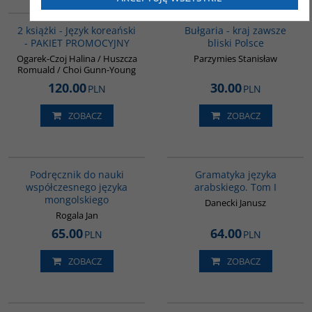
PAG1009
G1185
BESTSELLER
2 książki - Język koreański
Bułgaria - kraj zawsze
- PAKIET PROMOCYJNY
bliski Polsce
Ogarek-Czoj Halina / Huszcza
Parzymies Stanisław
Romuald / Choi Gunn-Young
120.00
30.00
PLN
PLN
ZOBACZ
ZOBACZ
G226
G070
Podręcznik do nauki
Gramatyka języka
współczesnego języka
arabskiego. Tom I
mongolskiego
Danecki Janusz
Rogala Jan
65.00
64.00
PLN
PLN
ZOBACZ
ZOBACZ
00041G
G159
BESTSELLER