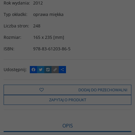
Rok wydania
:
2012
Typ okładki
:
oprawa miękka
Liczba stron
:
248
Rozmiar
:
165 x 235 [mm]
ISBN
:
978-83-61203-86-5
Udostępnij
:
F
T
W
C
P
a
w
y
o
o
c
i
k
p
d
e
t
o
y
z
b
t
p
L
i
DODAJ DO PRZECHOWALNI
o
e
i
e
o
r
n
l
ZAPYTAJ O PRODUKT
k
k
s
i
ę
OPIS