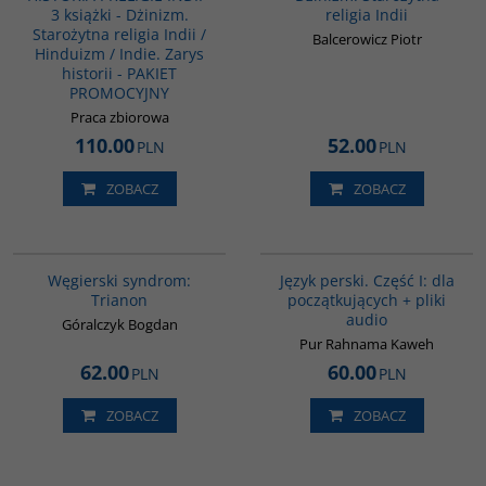
3 książki - Dżinizm.
religia Indii
Starożytna religia Indii /
Balcerowicz Piotr
Hinduizm / Indie. Zarys
historii - PAKIET
PROMOCYJNY
Praca zbiorowa
110.00
52.00
PLN
PLN
ZOBACZ
ZOBACZ
G1053
G364
BESTSELLER
BESTSELLER
Węgierski syndrom:
Język perski. Część I: dla
Trianon
początkujących + pliki
audio
Góralczyk Bogdan
Pur Rahnama Kaweh
62.00
60.00
PLN
PLN
ZOBACZ
ZOBACZ