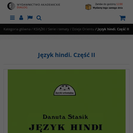
Menu
Panel
Lang
Szukaj
Kategoria główna
/
KSIĄŻKI
/
Serie i tematy
/
Dzieje Orientu
/
Język hindi. Część II
Język hindi. Część II