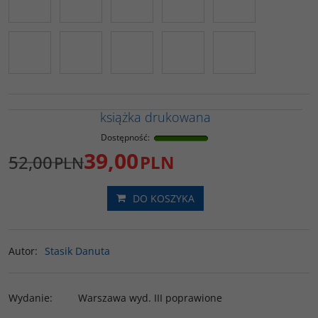
książka drukowana
Dostępność
:
39,00
52,00
PLN
PLN
DO KOSZYKA
Autor
:
Stasik Danuta
Wydanie
:
Warszawa wyd. III poprawione