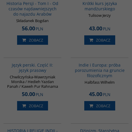
Historia Persji - Tom I - Od
Krótki kurs języka
czasów najdawniejszych
mandżurskiego
do najazdu Arabów
Tulisow Jerzy
Składanek Bogdan
56.00
43.00
PLN
PLN
ZOBACZ
ZOBACZ
G888
G106
Język perski. Część II:
Indie i Europa: próba
język prasowy
porozumienia na gruncie
filozoficznym
Chwilczyńska-Wawrzyniak
Monika / Hedieh Yazdan
Halbfass Wilhelm
Panah / Kaweh Pur Rahnama
50.00
45.00
PLN
PLN
ZOBACZ
ZOBACZ
GPA03
00179G
HISTORIA I RELIGIE INDII -
Dżinizm. Starożytna