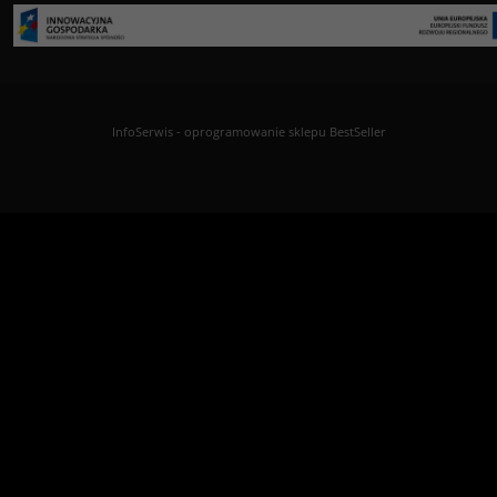
InfoSerwis
-
oprogramowanie sklepu BestSeller