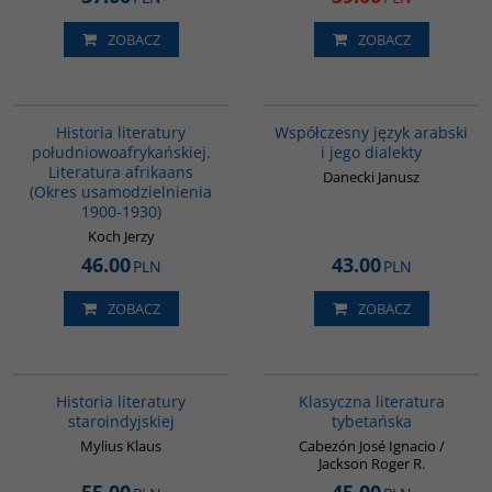
ZOBACZ
ZOBACZ
G088
G333
Historia literatury
Współczesny język arabski
południowoafrykańskiej.
i jego dialekty
Literatura afrikaans
Danecki Janusz
(Okres usamodzielnienia
1900-1930)
Koch Jerzy
46.00
43.00
PLN
PLN
ZOBACZ
ZOBACZ
G091
G145
Historia literatury
Klasyczna literatura
staroindyjskiej
tybetańska
Mylius Klaus
Cabezón José Ignacio /
Jackson Roger R.