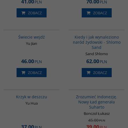
41.00
70.00
PLN
PLN
ZOBACZ
ZOBACZ
G655
00001G
Świecie wejdź
Kiedy i jak wynaleziono
naród żydowski - Shlomo
Yu Jian
Sand
Sand Shlomo
46.00
62.00
PLN
PLN
ZOBACZ
ZOBACZ
G1061
00004G
PROMOCJA
Krzyk w deszczu
Zrozumieć Indonezję.
Nowy Ład generała
Yu Hua
Suharto
Bonczol Łukasz
45.00
PLN
37.00
39.00
PLN
PLN