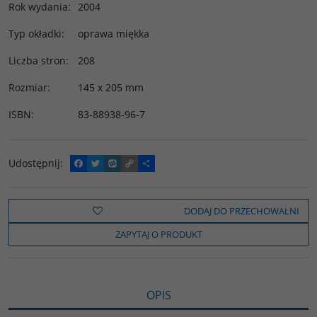
Rok wydania
:
2004
Typ okładki
:
oprawa miękka
Liczba stron
:
208
Rozmiar
:
145 x 205 mm
ISBN
:
83-88938-96-7
Udostępnij
:
F
T
W
C
P
a
w
y
o
o
c
i
k
p
d
e
t
o
y
z
b
t
p
L
i
DODAJ DO PRZECHOWALNI
o
e
i
e
o
r
n
l
ZAPYTAJ O PRODUKT
k
k
s
i
ę
OPIS