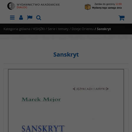
Menu
Panel
Lang
Szukaj
Kategoria główna
/
KSIĄŻKI
/
Serie i tematy
/
Dzieje Orientu
/
Sanskryt
Sanskryt