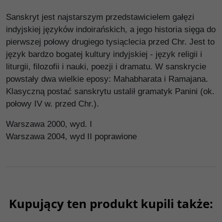
Sanskryt jest najstarszym przedstawicielem gałęzi
indyjskiej języków indoirańskich, a jego historia sięga do
pierwszej połowy drugiego tysiąclecia przed Chr. Jest to
język bardzo bogatej kultury indyjskiej - język religii i
liturgii, filozofii i nauki, poezji i dramatu. W sanskrycie
powstały dwa wielkie eposy: Mahabharata i Ramajana.
Klasyczną postać sanskrytu ustalił gramatyk Panini (ok.
połowy IV w. przed Chr.).
Warszawa 2000, wyd. I
Warszawa 2004, wyd II poprawione
Kupujący ten produkt kupili także:
00310G
00258G