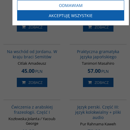
chrześcijaństwo
Mandżurii. Tom II
ODMAWIAM
Kozyra Agnieszka
Tulisow Jerzy
41.00
33.00
AKCEPTUJĘ WSZYSTKIE
PLN
PLN
ZOBACZ
ZOBACZ
G583
G246
Na wschód od Jordanu. W
Praktyczna gramatyka
kraju braci Semitów
języka japońskiego
Citlak Amadeusz
Tanimori Masahiro
45.00
57.00
PLN
PLN
ZOBACZ
ZOBACZ
G037
G131
Ćwiczenia z arabskiej
Język perski. Część III:
frazeologii. Część I
język kolokwialny + pliki
audio
Kozłowska Jolanta / Yacoub
George
Pur Rahnama Kaweh