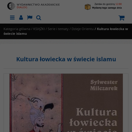
Menu
Panel
Lang
Szukaj
Kategoria główna
/
KSIĄŻKI
/
Serie i tematy
/
Dzieje Orientu
/
Kultura łowiecka w
świecie islamu
Kultura łowiecka w świecie islamu