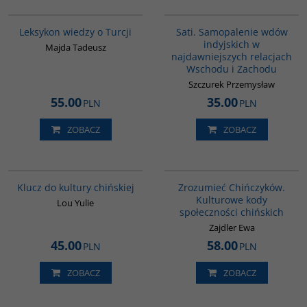
00038G
G262
Leksykon wiedzy o Turcji
Sati. Samopalenie wdów
indyjskich w
Majda Tadeusz
najdawniejszych relacjach
Wschodu i Zachodu
Szczurek Przemysław
55.00
35.00
PLN
PLN
ZOBACZ
ZOBACZ
G1172
G351
BESTSELLER
Klucz do kultury chińskiej
Zrozumieć Chińczyków.
Kulturowe kody
Lou Yulie
społeczności chińskich
Zajdler Ewa
45.00
58.00
PLN
PLN
ZOBACZ
ZOBACZ
00040G
G020