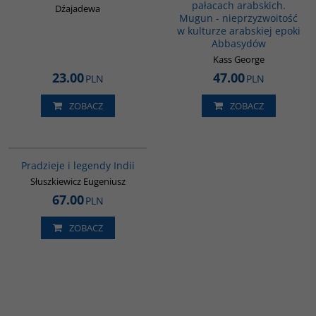
pałacach arabskich.
Dźajadewa
Mugun - nieprzyzwoitość
w kulturze arabskiej epoki
Abbasydów
Kass George
23.00
47.00
PLN
PLN
ZOBACZ
ZOBACZ
00199G
Pradzieje i legendy Indii
Słuszkiewicz Eugeniusz
67.00
PLN
ZOBACZ