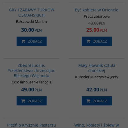
PROMOCJA
GRY I ZABAWY TURKÓW
Być kobietą w Oriencie
OSMAŃSKICH
Praca zbiorowa
Bałczewski Marian
48.00
PLN
30.00
25.00
PLN
PLN
ZOBACZ
ZOBACZ
00292G
G176
Zbędni ludzie.
Mały słownik sztuki
Przekleństwo chrześcijan
chińskiej
Bliskiego Wschodu
Künstler Mieczysław Jerzy
Colosimo Jean-François
49.00
42.00
PLN
PLN
ZOBACZ
ZOBACZ
G222
G323
Pieśń o Krysznie Pasterzu
Wino, kobiety i śpiew w