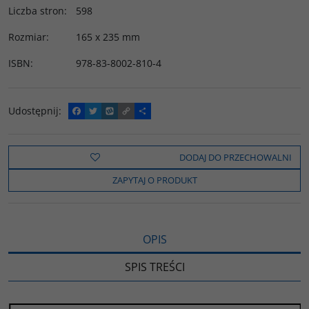
Liczba stron
:
598
Rozmiar
:
165 x 235 mm
ISBN
:
978-83-8002-810-4
Udostępnij
:
F
T
W
C
P
a
w
y
o
o
c
i
k
p
d
e
t
o
y
z
b
t
p
L
i
DODAJ DO PRZECHOWALNI
o
e
i
e
o
r
n
l
ZAPYTAJ O PRODUKT
k
k
s
i
ę
OPIS
SPIS TREŚCI