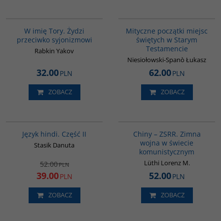
G315
G1187
W imię Tory. Żydzi
Mityczne początki miejsc
przeciwko syjonizmowi
świętych w Starym
Testamencie
Rabkin Yakov
Niesiołowski-Spanò Łukasz
32.00
62.00
PLN
PLN
ZOBACZ
ZOBACZ
G123
00175G
PROMOCJA
Język hindi. Część II
Chiny – ZSRR. Zimna
wojna w świecie
Stasik Danuta
komunistycznym
Lüthi Lorenz M.
52.00
PLN
39.00
52.00
PLN
PLN
ZOBACZ
ZOBACZ
G055
G1051