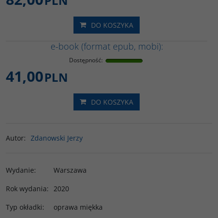
PLN
DO KOSZYKA
e-book (format epub, mobi):
Dostępność
:
41,00
PLN
DO KOSZYKA
Autor
:
Zdanowski Jerzy
Wydanie
:
Warszawa
Rok wydania
:
2020
Typ okładki
:
oprawa miękka