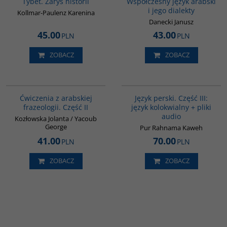
Tybet. Zarys historii
Współczesny język arabski
i jego dialekty
Kollmar-Paulenz Karenina
Danecki Janusz
45.00
43.00
PLN
PLN
ZOBACZ
ZOBACZ
G038
G131
Ćwiczenia z arabskiej
Język perski. Część III:
frazeologii. Część II
język kolokwialny + pliki
audio
Kozłowska Jolanta / Yacoub
George
Pur Rahnama Kaweh
41.00
70.00
PLN
PLN
ZOBACZ
ZOBACZ