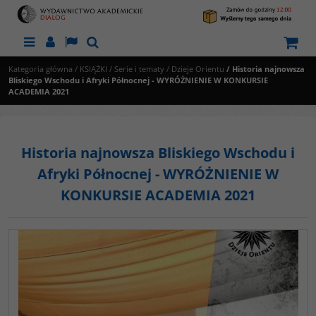
Menu
Panel
Lang
Szukaj
Kategoria główna
/
KSIĄŻKI
/
Serie i tematy
/
Dzieje Orientu
/
Historia najnowsza
Bliskiego Wschodu i Afryki Północnej - WYRÓŻNIENIE W KONKURSIE
ACADEMIA 2021
Historia najnowsza Bliskiego Wschodu i
Afryki Północnej - WYRÓŻNIENIE W
KONKURSIE ACADEMIA 2021