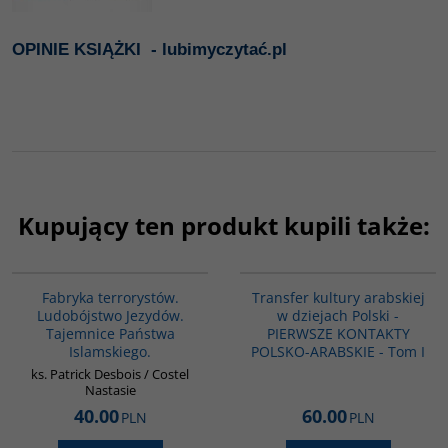
OPINIE KSIĄŻKI - lubimyczytać.pl
Kupujący ten produkt kupili także:
G1002
G1021
Fabryka terrorystów.
Transfer kultury arabskiej
Ludobójstwo Jezydów.
w dziejach Polski -
Tajemnice Państwa
PIERWSZE KONTAKTY
Islamskiego.
POLSKO-ARABSKIE - Tom I
ks. Patrick Desbois / Costel
Nastasie
40.00
60.00
PLN
PLN