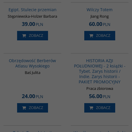
Egipt. Stulecie przemian
Wilczy Totem
Stępniewska-Holzer Barbara
Jiang Rong
39.00
60.00
PLN
PLN
ZOBACZ
ZOBACZ
G211
PAG1117
Obrzędowość Berberów
HISTORIA AZJI
Atlasu Wysokiego
POŁUDNIOWEJ - 2 książki -
Tybet. Zarys historii /
Baś Julita
Indie. Zarys historii -
PAKIET PROMOCYJNY
Praca zbiorowa
24.00
56.00
PLN
PLN
ZOBACZ
ZOBACZ
G307
G333