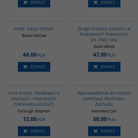
ZOBACZ
ZOBACZ
G108
G043
Indie. Zarys historii
Druga historia nazizmu w
federalnych Niemczech
Boivin Michel
po 1945 roku
Wahl Alfred
44.00
47.00
PLN
PLN
ZOBACZ
ZOBACZ
G110
G329
Inna miłość. Opowieści o
Wprowadzenie do historii
znanych i nieznanych
cywilizacji Wschodu i
homoseksualistach
Zachodu
Farlough Stephen
Kieniewicz Jan
12.00
58.00
PLN
PLN
ZOBACZ
ZOBACZ