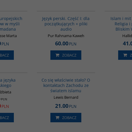
G298
G364
BESTSELLER
uropejskich
Język perski. Część I: dla
Islam i mit
w w myśli
początkujących + pliki
Religia i
amadana
audio
Bliskim
sse Marta
Pur Rahnama Kaweh
Halli
0
60.00
41.
PLN
PLN
BACZ
ZOBACZ
G072
G389
PROMOCJA
a języka
Co się właściwie stało? O
skiego
kontaktach Zachodu ze
światem islamu
lżbieta
Lewis Bernard
0
PLN
0
21.00
PLN
PLN
BACZ
ZOBACZ