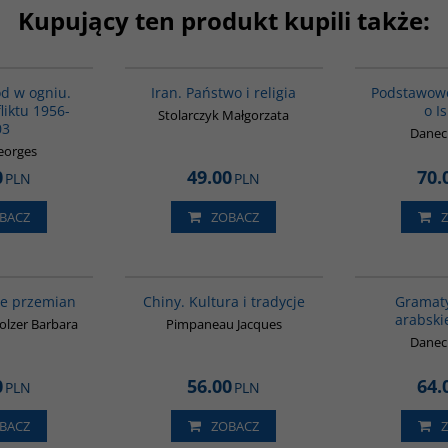
Kupujący ten produkt kupili także:
00233G
00069G
ód w ogniu.
Iran. Państwo i religia
Podstawow
liktu 1956-
o I
Stolarczyk Małgorzata
03
Daneck
eorges
0
49.00
70.
PLN
PLN
BACZ
ZOBACZ
G055
00258G
cie przemian
Chiny. Kultura i tradycje
Gramaty
arabski
olzer Barbara
Pimpaneau Jacques
Daneck
0
56.00
64.
PLN
PLN
BACZ
ZOBACZ