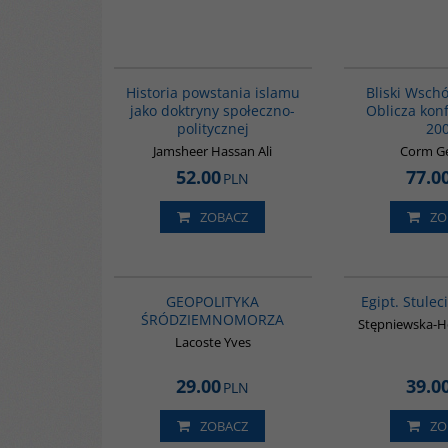
00043G
Historia powstania islamu
Bliski Wsch
jako doktryny społeczno-
Oblicza konf
politycznej
20
Jamsheer Hassan Ali
Corm G
52.00
77.0
PLN
ZOBACZ
ZO
G064
GEOPOLITYKA
Egipt. Stule
ŚRÓDZIEMNOMORZA
Stępniewska-H
Lacoste Yves
29.00
39.0
PLN
ZOBACZ
ZO