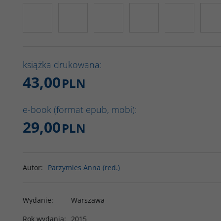
książka drukowana:
43,00
PLN
e-book (format epub, mobi):
29,00
PLN
Autor
:
Parzymies Anna (red.)
Wydanie
:
Warszawa
Rok wydania
:
2015