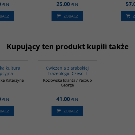
0
25.00
57.
PLN
PLN
BACZ
ZOBACZ
Kupujący ten produkt kupili także
G188
G038
a kultura
Ćwiczenia z arabskiej
pcyjna
frazeologii. Część II
ka Katarzyna
Kozłowska Jolanta / Yacoub
George
0
41.00
PLN
PLN
BACZ
ZOBACZ