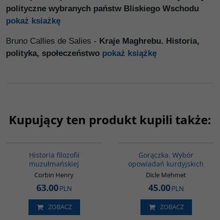
polityczne wybranych państw Bliskiego Wschodu
pokaż ksiażkę
Bruno Callies de Salies -
Kraje Maghrebu. Historia,
polityka, społeczeństwo
pokaż książkę
Kupujący ten produkt kupili także:
G082
G1058
Historia filozofii
Gorączka. Wybór
muzułmańskiej
opowiadań kurdyjskich
Corbin Henry
Dicle Mehmet
63.00
45.00
PLN
PLN
ZOBACZ
ZOBACZ