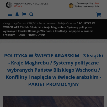
Menu
Panel
Lang
Szukaj
Kategoria główna
/
KSIĄŻKI
/
Serie i tematy
/
Dzieje Orientu
/
POLITYKA W
ŚWIECIE ARABSKIM - 3 książki - Kraje Maghrebu / Systemy polityczne
wybranych Państw Bliskiego Wschodu / Konflikty i napięcia w świecie
arabskim - PAKIET PROMOCYJNY
POLITYKA W ŚWIECIE ARABSKIM - 3 książki
- Kraje Maghrebu / Systemy polityczne
wybranych Państw Bliskiego Wschodu /
Konflikty i napięcia w świecie arabskim -
PAKIET PROMOCYJNY