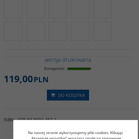
wersja drukowana
Dostępność
:
119,00
PLN
DO KOSZYKA
ISBN
:
978-83-8002-457-1
Na naszej stronie wykorzystujemy pliki cookies. Klikając
„Akceptuję wszystkie” wyrażasz zgodę na stosowanie