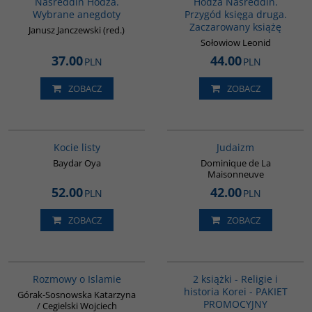
Nasreddin Hodża.
Hodża Nasreddin.
Wybrane anegdoty
Przygód księga druga.
Zaczarowany książę
Janusz Janczewski (red.)
Sołowiow Leonid
37.00
44.00
PLN
PLN
ZOBACZ
ZOBACZ
G1218
G138
BESTSELLER
Kocie listy
Judaizm
Baydar Oya
Dominique de La
Maisonneuve
52.00
42.00
PLN
PLN
ZOBACZ
ZOBACZ
G595
PAG1012
Rozmowy o Islamie
2 książki - Religie i
historia Korei - PAKIET
Górak-Sosnowska Katarzyna
PROMOCYJNY
/ Cegielski Wojciech