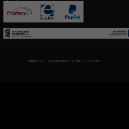
InfoSerwis
-
oprogramowanie sklepu BestSeller