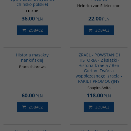
chińsko-polskie)
Heinrich von Stietencron
Lu Xun
36.00
22.00
PLN
PLN
ZOBACZ
ZOBACZ
G1147
PAG1112
Historia masakry
IZRAEL - POWSTANIE I
nankińskiej
HISTORIA - 2 książki -
Historia Izraela / Ben
Praca zbiorowa
Gurion. Twórca
współczesnego Izraela -
PAKIET PROMOCYJNY
Shapira Anita
60.00
118.00
PLN
PLN
ZOBACZ
ZOBACZ
00061G
G513