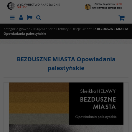
Menu
Panel
Lang
Szukaj
Kategoria główna
/
KSIĄŻKI
/
Serie i tematy
/
Dzieje Orientu
/
BEZDUSZNE MIASTA
Opowiadania palestyńskie
BEZDUSZNE MIASTA Opowiadania
palestyńskie