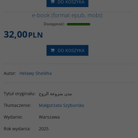
DO KOSZYKA
e-book (format epub, mobi):
Dostępność
:
32,00
PLN
DO KOSZYKA
Autor
:
Helawy Sheikha
Tytuł oryginału
:
مدن منزوعة الروح
Tłumaczenie
:
Małgorzata Szyburska
Wydanie
:
Warszawa
Rok wydania
:
2025