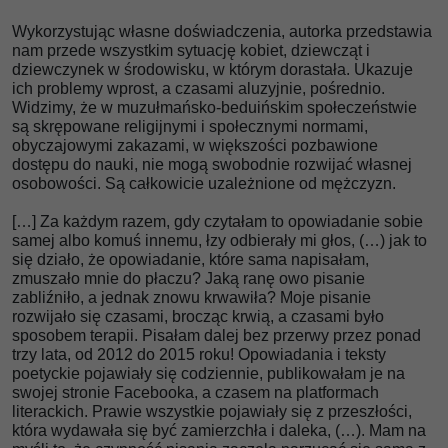
Wykorzystując własne doświadczenia, autorka przedstawia
nam przede wszystkim sytuację kobiet, dziewcząt i
dziewczynek w środowisku, w którym dorastała. Ukazuje
ich problemy wprost, a czasami aluzyjnie, pośrednio.
Widzimy, że w muzułmańsko-beduińskim społeczeństwie
są skrępowane religijnymi i społecznymi normami,
obyczajowymi zakazami, w większości pozbawione
dostępu do nauki, nie mogą swobodnie rozwijać własnej
osobowości. Są całkowicie uzależnione od mężczyzn.
[…] Za każdym razem, gdy czytałam to opowiadanie sobie
samej albo komuś innemu, łzy odbierały mi głos, (…) jak to
się działo, że opowiadanie, które sama napisałam,
zmuszało mnie do płaczu? Jaką ranę owo pisanie
zabliźniło, a jednak znowu krwawiła? Moje pisanie
rozwijało się czasami, brocząc krwią, a czasami było
sposobem terapii. Pisałam dalej bez przerwy przez ponad
trzy lata, od 2012 do 2015 roku! Opowiadania i teksty
poetyckie pojawiały się codziennie, publikowałam je na
swojej stronie Facebooka, a czasem na platformach
literackich. Prawie wszystkie pojawiały się z przeszłości,
która wydawała się być zamierzchła i daleka, (…). Mam na