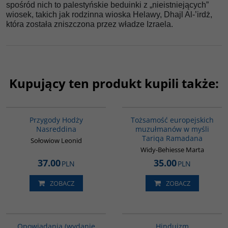
spośród nich to palestyńskie beduinki z „nieistniejących”
wiosek, takich jak rodzinna wioska Helawy, Dhajl Al-’irdż,
która została zniszczona przez władze Izraela.
Kupujący ten produkt kupili także:
00053G
G298
Przygody Hodży
Tożsamość europejskich
Nasreddina
muzułmanów w myśli
Tariqa Ramadana
Sołowiow Leonid
Widy-Behiesse Marta
37.00
35.00
PLN
PLN
ZOBACZ
ZOBACZ
00171G
00177G
Opowiadania (wydanie
Hinduizm