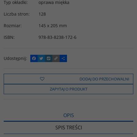
Typ okładki
:
oprawa miękka
Liczba stron
:
128
Rozmiar
:
145 x 205 mm
ISBN
:
978-83-8238-172-6
Udostępnij
:
F
T
W
C
P
a
w
y
o
o
c
i
k
p
d
e
t
o
y
z
b
t
p
L
i
DODAJ DO PRZECHOWALNI
o
e
i
e
o
r
n
l
ZAPYTAJ O PRODUKT
k
k
s
i
ę
OPIS
SPIS TREŚCI