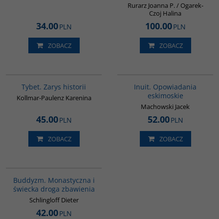
Rurarz Joanna P. / Ogarek-
Czoj Halina
34.00
100.00
PLN
PLN
ZOBACZ
ZOBACZ
G307
00184G
Tybet. Zarys historii
Inuit. Opowiadania
eskimoskie
Kollmar-Paulenz Karenina
Machowski Jacek
45.00
52.00
PLN
PLN
ZOBACZ
ZOBACZ
00148G
Buddyzm. Monastyczna i
świecka droga zbawienia
Schlingloff Dieter
42.00
PLN