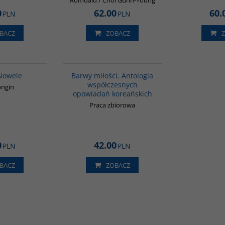
Romuald / Choi Gunn-Young
0
62.00
60.
PLN
PLN
BACZ
ZOBACZ
G1162
00134G
BESTSELLER
 Nowele
Barwy miłości. Antologia
współczesnych
ongin
opowiadań koreańskich
Praca zbiorowa
0
42.00
PLN
PLN
BACZ
ZOBACZ