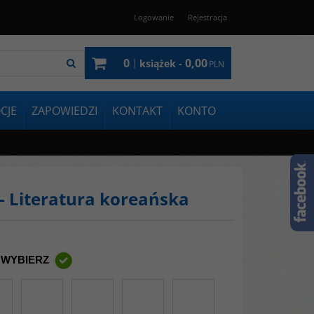
Logowanie
Rejestracja
0
0,00
|
książek -
PLN
CJE
ZAPOWIEDZI
KONTAKT
KONTO
- Literatura koreańska
 WYBIERZ