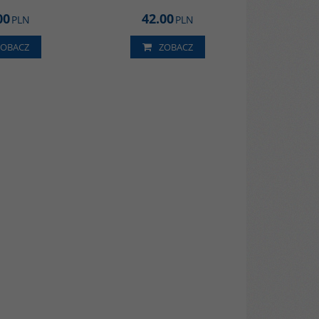
00
42.00
PLN
PLN
ZOBACZ
ZOBACZ