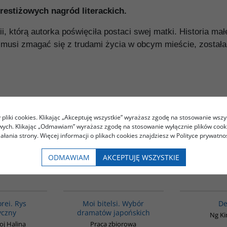
prestiżowych nagród literackich.
i, którą autorka poświęciła postaci swej matki. Historia mał
 musi zmagać się z trudami życia w obcym mieście, została 
pliki cookies. Klikając „Akceptuję wszystkie” wyrażasz zgodę na stosowanie wszy
owych. Klikając „Odmawiam” wyrażasz zgodę na stosowanie wyłącznie plików coo
iałania strony. Więcej informacji o plikach cookies znajdziesz w Polityce prywatnoś
ODMAWIAM
AKCEPTUJĘ WSZYSTKIE
Kupujący ten produkt kupili także:
G556
G573
orei. Rys
Moi bitelsi. Wybór
De
yczny
dramatów japońskich
Ng K
oj Halina
Praca zbiorowa