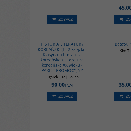
45.0
ZOBACZ
ZO
PAG1094
HISTORIA LITERATURY
Bataty.
KOREAŃSKIEJ - 2 książki -
Kim T
Klasyczna literatura
koreańska / Literatura
koreańska XX wieku -
PAKIET PROMOCYJNY
Ogarek-Czoj Halina
90.00
35.0
PLN
ZOBACZ
ZO