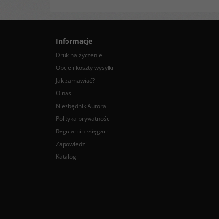
Informacje
Druk na życzenie
Opcje i koszty wysyłki
Jak zamawiać?
O nas
Niezbędnik Autora
Polityka prywatności
Regulamin księgarni
Zapowiedzi
Katalog