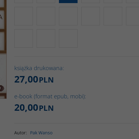
książka drukowana:
27,00
PLN
e-book (format epub, mobi):
20,00
PLN
Autor
:
Pak Wanso