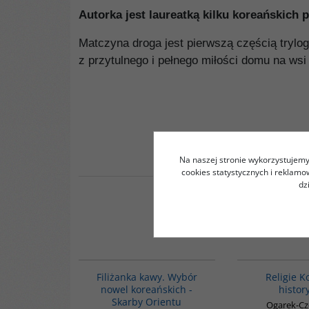
Autorka jest laureatką kilku koreańskich 
Matczyna droga jest pierwszą częścią trylogi
z przytulnego i pełnego miłości domu na wsi
Na naszej stronie wykorzystujemy 
cookies statystycznych i reklam
dz
00238G
Filiżanka kawy. Wybór
Religie K
nowel koreańskich -
histor
Skarby Orientu
Ogarek-Cz