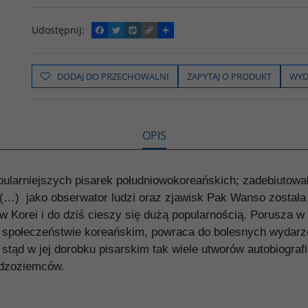
Udostępnij
:
F
T
W
C
P
a
w
y
o
o
c
i
k
p
d
e
t
o
y
z
b
t
p
L
i
DODAJ DO PRZECHOWALNI
ZAPYTAJ O PRODUKT
WYD
o
e
i
e
o
r
n
l
k
k
s
i
ę
OPIS
popularniejszych pisarek południowokoreańskich; zadebiutow
ę. (…) jako obserwator ludzi oraz zjawisk Pak Wanso został
 Korei i do dziś cieszy się dużą popularnością. Porusza 
w społeczeństwie koreańskim, powraca do bolesnych wydarz
stąd w jej dorobku pisarskim tak wiele utworów autobiografi
udzoziemców.