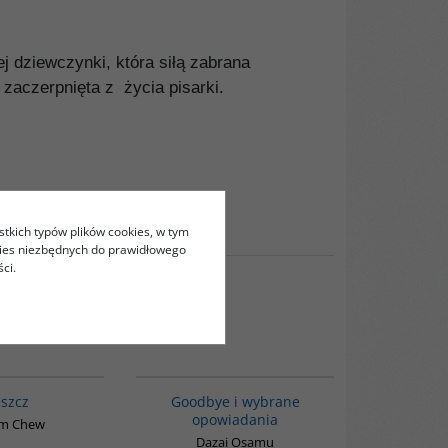
ej dziewczynki, która siłą zabrana
zaczerpnięta z życia pisarki.
stkich typów plików cookies, w tym
kies niezbędnych do prawidłowego
ci.
G1032
G1038
BESTSELLER
szcz
Goodbye i wybrane
opowiadania
im Chew
Dazai Osamu