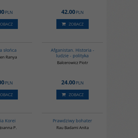
00
42.00
PLN
PLN
ZOBACZ
ZOBACZ
G244
00116G
a słońca
Afganistan. Historia -
ludzie - polityka
en Ranya
Balcerowicz Piotr
00
24.00
PLN
PLN
ZOBACZ
ZOBACZ
00016G
G248
BESTSELLER
ia Korei
Prawdziwy bohater
Joanna P.
Rau Badami Anita