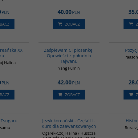
0
40.00
35.
PLN
PLN
BACZ
ZOBACZ
00242G
G1132
BESTSELLER
oreańska XX
Zaśpiewam Ci piosenkę.
Pozycj
ku
Opowieści z południa
Paason
Tajwanu
oj Halina
Yang Fumin
0
42.00
28.
PLN
PLN
BACZ
ZOBACZ
G1209
G125
BESTSELLER
 Tsugaru
Język koreański - Część II -
Histor
Kurs dla zaawansowanych
Osamu
Rurarz 
Ogarek-Czoj Halina / Huszcza