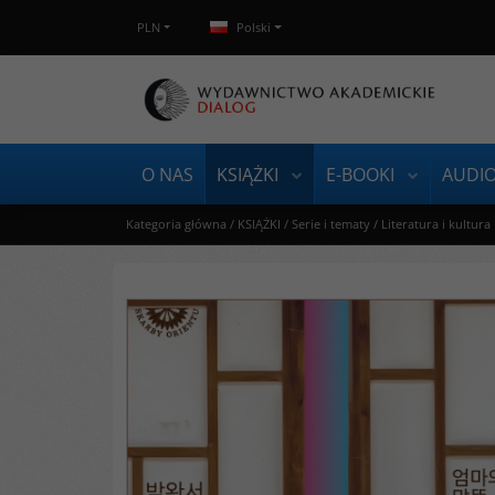
PLN
Polski
O NAS
KSIĄŻKI
E-BOOKI
AUDI
Kategoria główna
/
KSIĄŻKI
/
Serie i tematy
/
Literatura i kultura