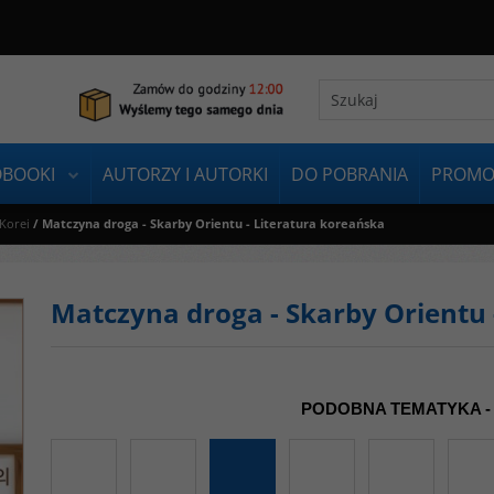
OBOOKI
AUTORZY I AUTORKI
DO POBRANIA
PROMO
 Korei
/
Matczyna droga - Skarby Orientu - Literatura koreańska
Matczyna droga - Skarby Orientu 
PODOBNA TEMATYKA -