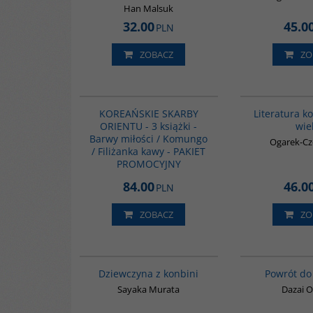
Han Malsuk
32.00
45.0
PLN
ZOBACZ
ZO
PAG1029
KOREAŃSKIE SKARBY
Literatura k
ORIENTU - 3 książki -
wie
Barwy miłości / Komungo
Ogarek-Cz
/ Filiżanka kawy - PAKIET
PROMOCYJNY
84.00
46.0
PLN
ZOBACZ
ZO
G6009
Dziewczyna z konbini
Powrót do
Sayaka Murata
Dazai 