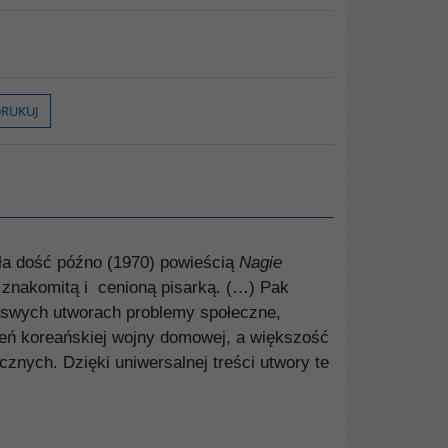
RUKUJ
ała dość późno (1970) powieścią
Nagie
a znakomitą i cenioną pisarką. (…) Pak
w swych utworach problemy społeczne,
eń koreańskiej wojny domowej, a większość
cznych. Dzięki uniwersalnej treści utwory te