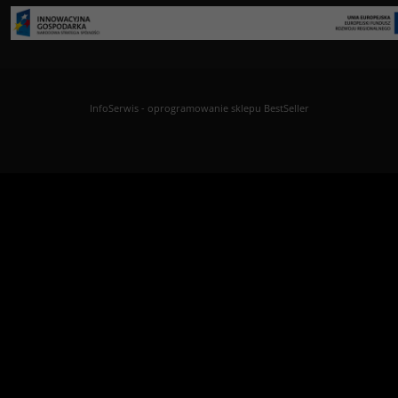
InfoSerwis
-
oprogramowanie sklepu BestSeller