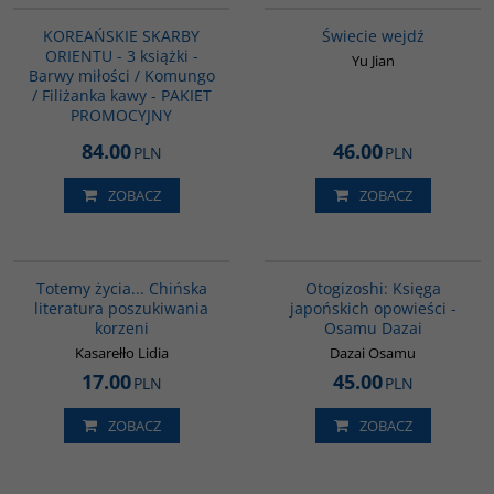
KOREAŃSKIE SKARBY
Świecie wejdź
ORIENTU - 3 książki -
Yu Jian
Barwy miłości / Komungo
/ Filiżanka kawy - PAKIET
PROMOCYJNY
84.00
46.00
PLN
PLN
ZOBACZ
ZOBACZ
G297
G1004
Totemy życia... Chińska
Otogizoshi: Księga
literatura poszukiwania
japońskich opowieści -
korzeni
Osamu Dazai
Kasarełło Lidia
Dazai Osamu
17.00
45.00
PLN
PLN
ZOBACZ
ZOBACZ