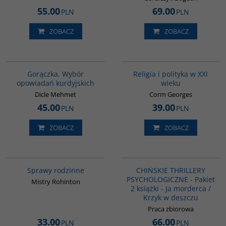
55.00
69.00
PLN
PLN
ZOBACZ
ZOBACZ
G1058
00104G
Gorączka. Wybór
Religia i polityka w XXI
opowiadań kurdyjskich
wieku
Dicle Mehmet
Corm Georges
45.00
39.00
PLN
PLN
ZOBACZ
ZOBACZ
G272
PAG1100
Sprawy rodzinne
CHIŃSKIE THRILLERY
PSYCHOLOGICZNE - Pakiet
Mistry Rohinton
2 książki - Ja morderca /
Krzyk w deszczu
Praca zbiorowa
33.00
66.00
PLN
PLN