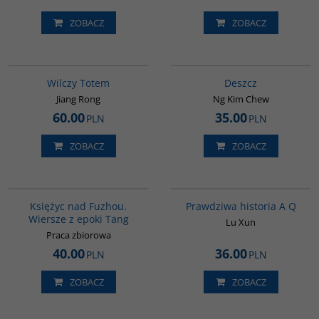
ZOBACZ
ZOBACZ
G1051
G1032
Wilczy Totem
Deszcz
Jiang Rong
Ng Kim Chew
60.00
35.00
PLN
PLN
ZOBACZ
ZOBACZ
G640
G648
BESTSELLER
Księżyc nad Fuzhou.
Prawdziwa historia A Q
Wiersze z epoki Tang
Lu Xun
Praca zbiorowa
40.00
36.00
PLN
PLN
ZOBACZ
ZOBACZ
PAG1029
G655