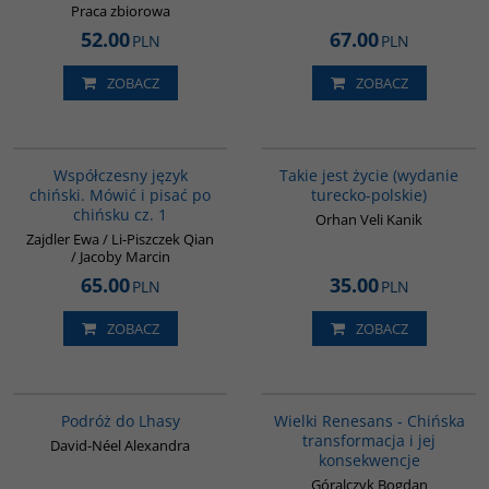
Praca zbiorowa
52.00
67.00
PLN
PLN
ZOBACZ
ZOBACZ
G334
G825
Współczesny język
Takie jest życie (wydanie
chiński. Mówić i pisać po
turecko-polskie)
chińsku cz. 1
Orhan Veli Kanik
Zajdler Ewa / Li-Piszczek Qian
/ Jacoby Marcin
65.00
35.00
PLN
PLN
ZOBACZ
ZOBACZ
G228
00307G
BESTSELLER
BESTSELLER
Podróż do Lhasy
Wielki Renesans - Chińska
transformacja i jej
David-Néel Alexandra
konsekwencje
Góralczyk Bogdan