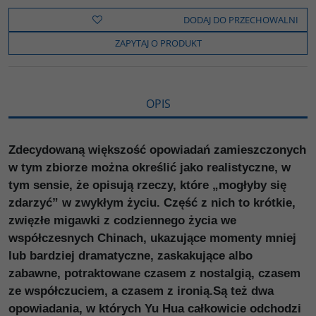
e
t
o
y
z
b
t
p
L
i
DODAJ DO PRZECHOWALNI
o
e
i
e
o
r
n
l
ZAPYTAJ O PRODUKT
k
k
s
i
ę
OPIS
Zdecydowaną większość opowiadań zamieszczonych
w tym zbiorze można określić jako realistyczne, w
tym sensie, że opisują rzeczy, które „mogłyby się
zdarzyć” w zwykłym życiu. Część z nich to krótkie,
zwięzłe migawki z codziennego życia we
współczesnych Chinach, ukazujące momenty mniej
lub bardziej dramatyczne, zaskakujące albo
zabawne, potraktowane czasem z nostalgią, czasem
ze współczuciem, a czasem z ironią.Są też dwa
opowiadania, w których Yu Hua całkowicie odchodzi