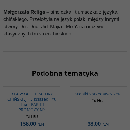
Małgorzata Religa –
sinolożka i tłumaczka z języka
chińskiego. Przełożyła na język polski między innymi
utwory Duo Duo, Jidi Majia i Mo Yana oraz wiele
klasycznych tekstów chińskich.
Podobna tematyka
PAG1011
G776
KLASYKA LITERATURY
Kroniki sprzedawcy krwi
CHIŃSKIEJ - 5 książek - Yu
Yu Hua
Hua - PAKIET
PROMOCYJNY
Yu Hua
158.00
33.00
PLN
PLN