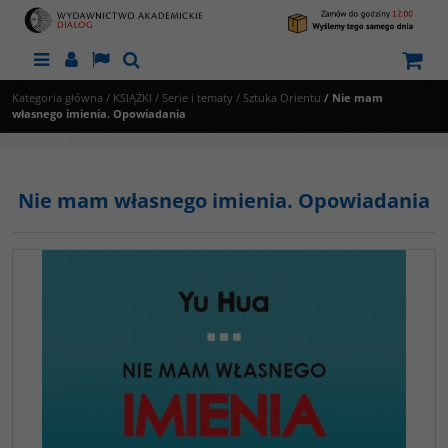
Menu
Panel
Lang
Szukaj
Kategoria główna
/
KSIĄŻKI
/
Serie i tematy
/
Sztuka Orientu
/
Nie mam
własnego imienia. Opowiadania
Nie mam własnego imienia. Opowiadania