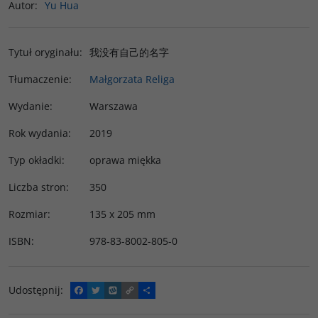
Autor
:
Yu Hua
Tytuł oryginału
:
我没有自己的名字
Tłumaczenie
:
Małgorzata Religa
Wydanie
:
Warszawa
Rok wydania
:
2019
Typ okładki
:
oprawa miękka
Liczba stron
:
350
Rozmiar
:
135 x 205 mm
ISBN
:
978-83-8002-805-0
Udostępnij
:
F
T
W
C
P
a
w
y
o
o
c
i
k
p
d