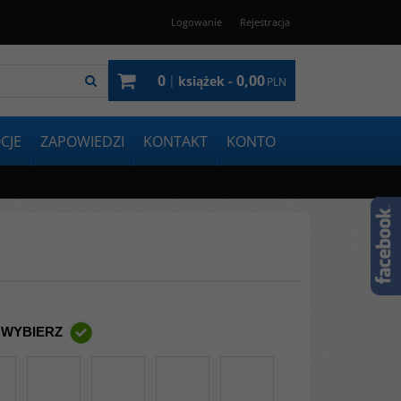
Logowanie
Rejestracja
0
0,00
|
książek -
PLN
CJE
ZAPOWIEDZI
KONTAKT
KONTO
 WYBIERZ