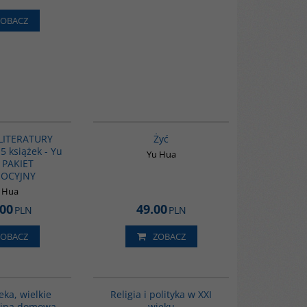
ZOBACZ
PAG1011
G827
LITERATURY
Żyć
5 książek - Yu
Yu Hua
 PAKIET
OCYJNY
 Hua
.00
49.00
PLN
PLN
ZOBACZ
ZOBACZ
G621
00104G
eka, wielkie
Religia i polityka w XXI
ojna domowa
wieku