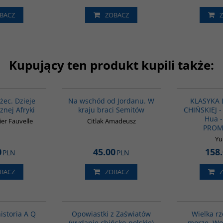
BACZ
ZOBACZ
Kupujący ten produkt kupili także:
00310G
G583
żec. Dzieje
Na wschód od Jordanu. W
KLASYKA 
znej Afryki
kraju braci Semitów
CHIŃSKIEJ - 
Hua -
ier Fauvelle
Citlak Amadeusz
PROM
Yu
0
45.00
158
PLN
PLN
BACZ
ZOBACZ
G648
G1018
istoria A Q
Opowiastki z Zaświatów
Wielka rz
(wydanie chińsko-polskie)
morze. W