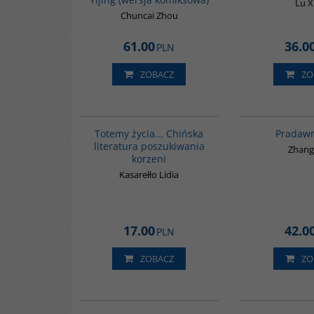
Lu 
Chuncai Zhou
61.00
36.0
PLN
ZOBACZ
ZO
G297
Totemy życia... Chińska
Pradawn
literatura poszukiwania
Zhang
korzeni
Kasarełło Lidia
17.00
42.0
PLN
ZOBACZ
ZO
00301G