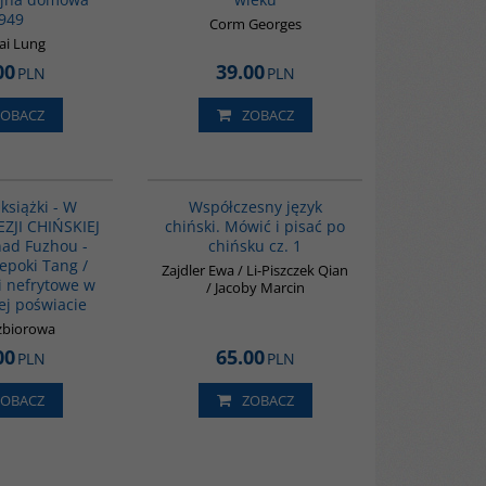
949
Corm Georges
ai Lung
00
39.00
PLN
PLN
ZOBACZ
ZOBACZ
PAG1044
G334
książki - W
Współczesny język
ZJI CHIŃSKIEJ
chiński. Mówić i pisać po
nad Fuzhou -
chińsku cz. 1
epoki Tang /
Zajdler Ewa / Li-Piszczek Qian
 nefrytowe w
/ Jacoby Marcin
ej poświacie
zbiorowa
00
65.00
PLN
PLN
ZOBACZ
ZOBACZ