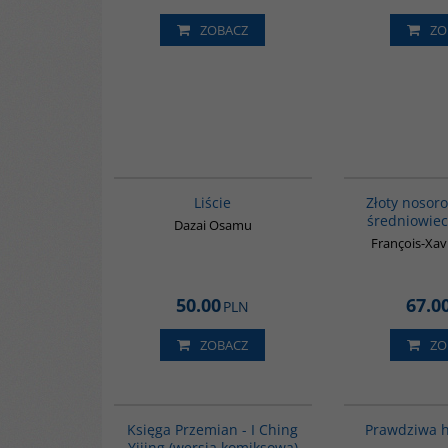
ZOBACZ
ZO
G1174
Liście
Złoty nosoro
średniowiec
Dazai Osamu
François-Xav
50.00
67.0
PLN
ZOBACZ
ZO
G160
BESTSELLER
Księga Przemian - I Ching
Prawdziwa h
Yijing (wersja komiksowa)