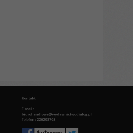
Kontakt
E-mail :
biurohandlowe@wydawnictwodialog.pl
Telefon :
226208703