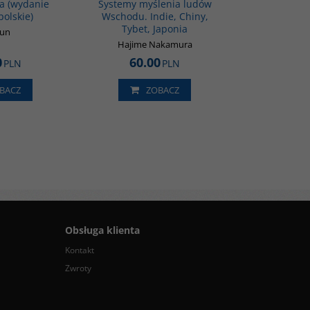
a (wydanie
Systemy myślenia ludów
polskie)
Wschodu. Indie, Chiny,
Tybet, Japonia
Xun
Hajime Nakamura
0
60.00
PLN
PLN
BACZ
ZOBACZ
Obsługa klienta
Kontakt
Zwroty