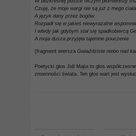
W bezkresnej pustce niczym płomienisty tri
Czuję, że moje wargi nie są już z mego ciała
A język dany przez bogów
Rozpadł się w jakieś niewyrażalne wspomni
I wtedy jak gdybym stał się spadkobiercą G
A moja dusza przyjęła tajemne pouczenie
(fragment wiersza
Gwiaździste niebo nad k
Poetycki głos Jidi Majia to głos współczesne
zmienności świata. Ten głos wart jest wysłu
00171G