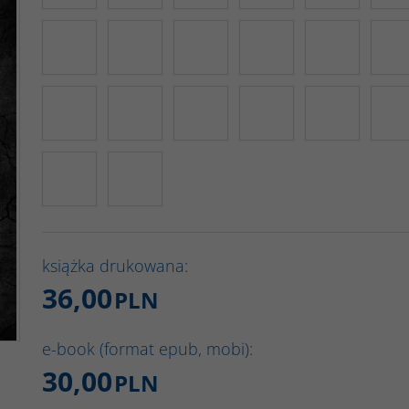
książka drukowana:
36,00
PLN
e-book (format epub, mobi):
30,00
PLN