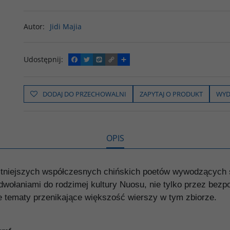
Autor
:
Jidi Majia
Udostępnij
:
F
T
W
C
P
a
w
y
o
o
c
i
k
p
d
e
t
o
y
z
b
t
p
L
i
DODAJ DO PRZECHOWALNI
ZAPYTAJ O PRODUKT
WYD
o
e
i
e
o
r
n
l
k
k
s
i
ę
OPIS
bitniejszych współczesnych chińskich poetów wywodzących 
odwołaniami do rodzimej kultury Nuosu, nie tylko przez bezp
ie tematy przenikające większość wierszy w tym zbiorze.