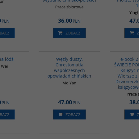
Xun
1
Praca zbiorowa
Yingt
0
36.00
47.
PLN
PLN
BACZ
ZOBACZ
G1006
G317
a łódź
Węzły duszy.
e-book 2 
Chrestomatia
ŚWIECIE POE
 Wei
współczesnych
- Księżyc 
opowiadań chińskich
Wiersze z 
Dzwoneczki
Mo Yan
księżycow
Praca 
0
47.00
38.
PLN
PLN
BACZ
ZOBACZ
00171G
G6014