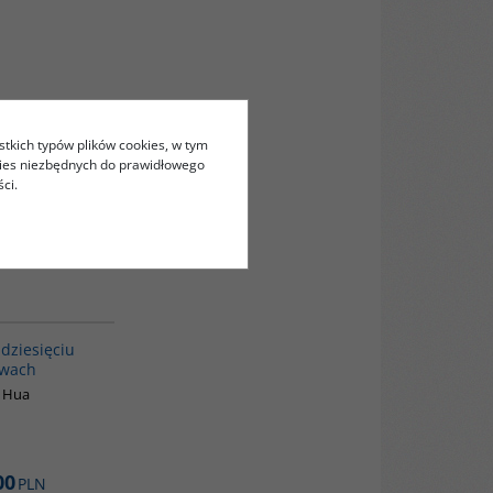
stkich typów plików cookies, w tym
kies niezbędnych do prawidłowego
ci.
00003G
BESTSELLER
dziesięciu
owach
 Hua
00
PLN