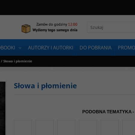
OBOOKI
AUTORZY I AUTORKI
DO POBRANIA
PROMO
/
Słowa i płomienie
Słowa i płomienie
PODOBNA TEMATYKA -