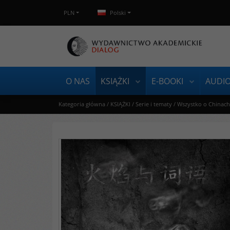
PLN
Polski
O NAS
KSIĄŻKI
E-BOOKI
AUDI
Kategoria główna
/
KSIĄŻKI
/
Serie i tematy
/
Wszystko o Chinach