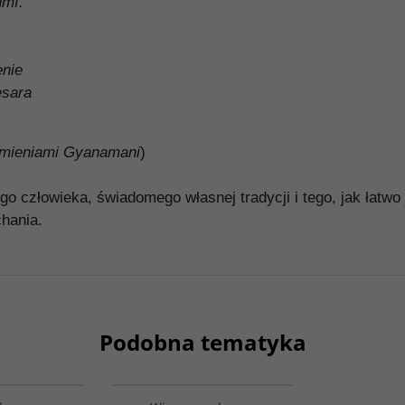
umf.
enie
esara
amieniami Gyanamani
)
go człowieka, świadomego własnej tradycji i tego, jak łatwo 
chania.
Podobna tematyka
G317
G322