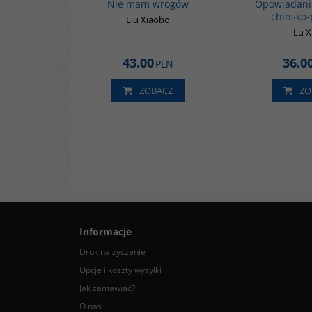
Nie mam wrogów
Opowiadani
chińsko-
Liu Xiaobo
Lu 
43.00
36.0
PLN
ZOBACZ
ZO
Informacje
Druk na życzenie
Opcje i koszty wysyłki
Jak zamawiać?
O nas