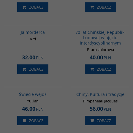
ZOBACZ
ZOBACZ
G1066
G1126
BESTSELLER
Ja morderca
70 lat Chińskiej Republiki
Ludowej w ujęciu
A Yi
interdyscyplinarnym
Praca zbiorowa
32.00
40.00
PLN
PLN
ZOBACZ
ZOBACZ
G655
00258G
Świecie wejdź
Chiny. Kultura i tradycje
Yu Jian
Pimpaneau Jacques
46.00
56.00
PLN
PLN
ZOBACZ
ZOBACZ