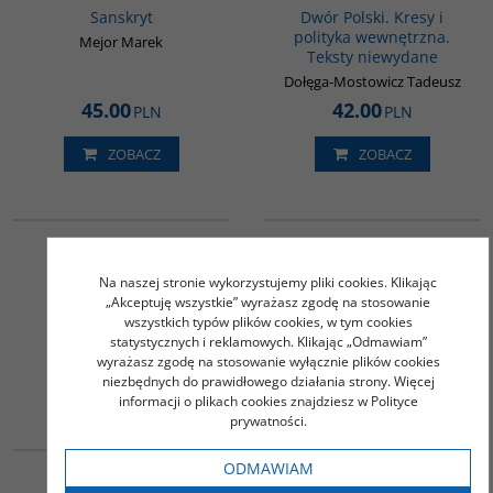
Sanskryt
Dwór Polski. Kresy i
polityka wewnętrzna.
Mejor Marek
Teksty niewydane
Dołęga-Mostowicz Tadeusz
45.00
42.00
PLN
PLN
ZOBACZ
ZOBACZ
G1032
G1055
Deszcz
Chiny i Europa Środkowo-
Wschodnia. Historia
Ng Kim Chew
Na naszej stronie wykorzystujemy pliki cookies. Klikając
kontaktów literackich
„Akceptuję wszystkie” wyrażasz zgodę na stosowanie
Chao Ding / Binghui Song
wszystkich typów plików cookies, w tym cookies
35.00
52.00
PLN
PLN
statystycznych i reklamowych. Klikając „Odmawiam”
wyrażasz zgodę na stosowanie wyłącznie plików cookies
niezbędnych do prawidłowego działania strony. Więcej
ZOBACZ
ZOBACZ
informacji o plikach cookies znajdziesz w Polityce
prywatności.
G1038
G127
BESTSELLER
ODMAWIAM
Goodbye i wybrane
Język mandżurski