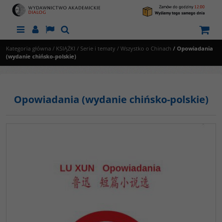
Menu
Panel
Lang
Szukaj
Kategoria główna
/
KSIĄŻKI
/
Serie i tematy
/
Wszystko o Chinach
/
Opowiadania
(wydanie chińsko-polskie)
Opowiadania (wydanie chińsko-polskie)