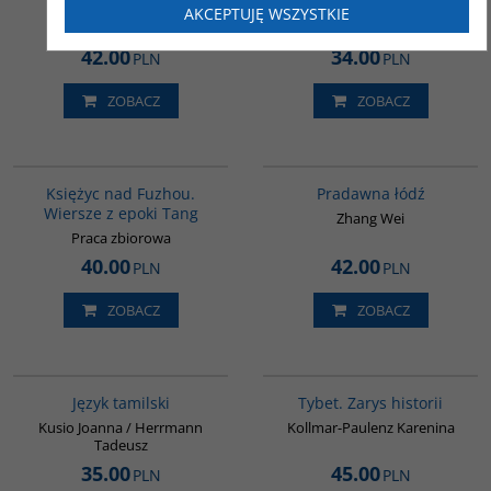
opowiadania
Tulisow Jerzy
AKCEPTUJĘ WSZYSTKIE
Dazai Osamu
42.00
34.00
PLN
PLN
ZOBACZ
ZOBACZ
G640
G1006
BESTSELLER
Księżyc nad Fuzhou.
Pradawna łódź
Wiersze z epoki Tang
Zhang Wei
Praca zbiorowa
40.00
42.00
PLN
PLN
ZOBACZ
ZOBACZ
G133
G307
Język tamilski
Tybet. Zarys historii
Kusio Joanna / Herrmann
Kollmar-Paulenz Karenina
Tadeusz
35.00
45.00
PLN
PLN