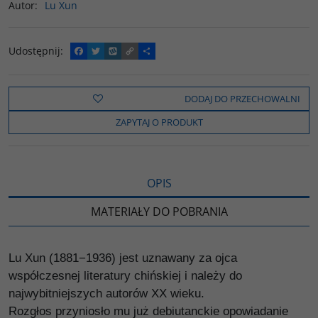
Autor
:
Lu Xun
Udostępnij
:
F
T
W
C
P
a
w
y
o
o
c
i
k
p
d
e
t
o
y
z
b
t
p
L
i
DODAJ DO PRZECHOWALNI
o
e
i
e
o
r
n
l
ZAPYTAJ O PRODUKT
k
k
s
i
ę
OPIS
MATERIAŁY DO POBRANIA
Lu Xun (1881−1936) jest uznawany za ojca
współczesnej literatury chińskiej i należy do
najwybitniejszych autorów XX wieku.
Rozgłos przyniosło mu już debiutanckie opowiadanie