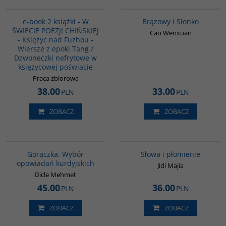
PAG1044
00311G
e-book 2 książki - W
Brązowy i Słonko
ŚWIECIE POEZJI CHIŃSKIEJ
Cao Wenxuan
- Księżyc nad Fuzhou -
Wiersze z epoki Tang /
Dzwoneczki nefrytowe w
księżycowej poświacie
Praca zbiorowa
38.00
33.00
PLN
PLN
ZOBACZ
ZOBACZ
G1058
G590
Gorączka. Wybór
Słowa i płomienie
opowiadań kurdyjskich
Jidi Majia
Dicle Mehmet
45.00
36.00
PLN
PLN
ZOBACZ
ZOBACZ