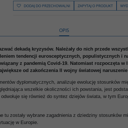
e
t
o
y
z
b
t
p
L
i
DODAJ DO PRZECHOWALNI
ZAPYTAJ O PRODUKT
WYD
o
e
i
e
o
r
n
l
k
k
s
i
ę
OPIS
nazwać dekadą kryzysów. Należały do nich przede wszyst
ileniem tendencji eurosceptycznych, populistycznych i n
związany z pandemią Covid-19. Natomiast rozpoczęta w l
największe od zakończenia II wojny światowej naru­sze
umentów dyplomatycznych, analizuje ewolucję stosunków mi
ględniająca wszelkie okoliczności ich powstania, jest pod
wołuje się również do syntez dziejów świata, w tym Europy
e tu zostały wybrane zagadnienia z dziedziny stosunków m
ytuację w Europie.