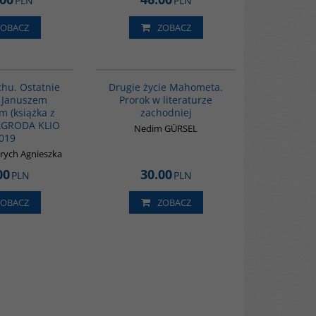
PLN
PLN
ZOBACZ
ZOBACZ
G1016
G1027
chu. Ostatnie
Drugie życie Mahometa.
z Januszem
Prorok w literaturze
m (książka z
zachodniej
AGRODA KLIO
Nedim GÜRSEL
019
rych Agnieszka
00
30.00
PLN
PLN
ZOBACZ
ZOBACZ