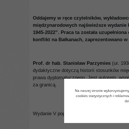
Oddajemy w ręce czytelników, wykładowców
międzynarodowych najświeższe wydanie ks
1945-2022”. Praca ta została uzupełniona o
konflikt na Bałkanach, zaprezentowano 
Prof. dr hab. Stanisław Parzymies
(ur. 19
dydaktyczne dotyczą historii stosunków międ
prawa dyplomatycznego. Jest autorem, wspó
za granicą.
Na naszej stronie wykorzystujemy 
cookies statystycznych i reklam
dz
Wydanie V poprawione i rozszerzone