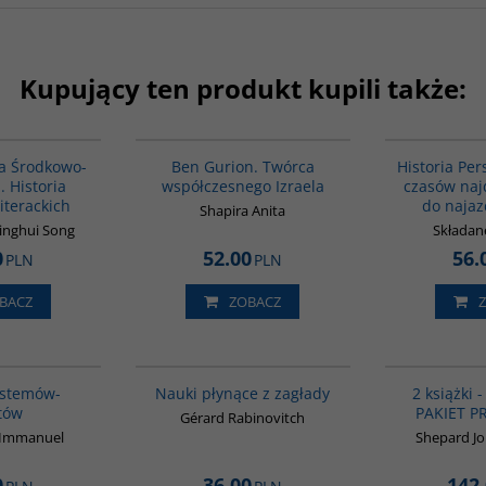
Kupujący ten produkt kupili także:
G1055
00304G
pa Środkowo-
Ben Gurion. Twórca
Historia Pers
 Historia
współczesnego Izraela
czasów naj
iterackich
do naja
Shapira Anita
Binghui Song
Składan
0
52.00
56.
PLN
PLN
BACZ
ZOBACZ
00049G
G1005
BESTSELLER
ystemów-
Nauki płynące z zagłady
2 książki 
tów
PAKIET 
Gérard Rabinovitch
n Immanuel
Shepard Jo
0
36.00
142