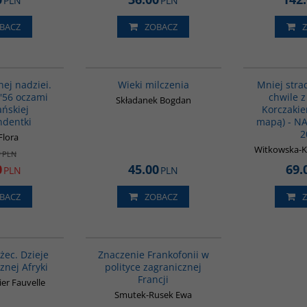
PLN
PLN
BACZ
ZOBACZ
G1023
00162G
PROMOCJA
nej nadziei.
Wieki milczenia
Mniej stra
 '56 oczami
chwile 
Składanek Bogdan
ńskiej
Korczakie
ndentki
mapą) - N
2
Flora
Witkowska-K
0
PLN
0
45.00
69.
PLN
PLN
BACZ
ZOBACZ
00310G
G1019
żec. Dzieje
Znaczenie Frankofonii w
znej Afryki
polityce zagranicznej
Francji
ier Fauvelle
Smutek-Rusek Ewa