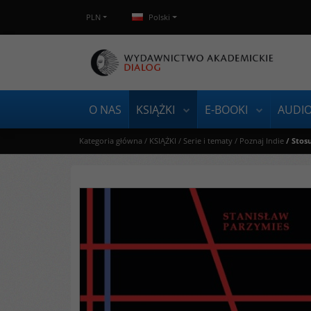
PLN
Polski
O NAS
KSIĄŻKI
E-BOOKI
AUDI
Kategoria główna
/
KSIĄŻKI
/
Serie i tematy
/
Poznaj Indie
/
Stos