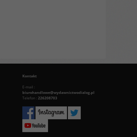
Kontakt
E-mail :
biurohandlowe@wydawnictwodialog.pl
Telefon :
226208703