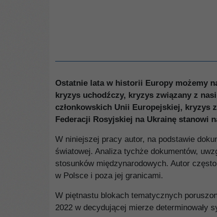
Ostatnie lata w historii Europy możemy 
kryzys uchodźczy, kryzys zwią­zany z nas
członkowskich Unii Europejskiej, kryzys 
Federacji Rosyjskiej na Ukrainę stanowi 
W niniejszej pracy autor, na podstawie dok
światowej. Ana­liza tychże dokumentów, uwz
stosunków międzynarodowych. Autor często od
w Polsce i poza jej granicami.
W piętnastu blokach tematycznych poruszon
2022 w decydu­jącej mierze determinowały s