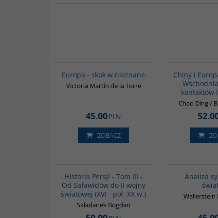
G1181
Europa - skok w nieznane
Chiny i Euro
Wschodnia.
Victoria Martín de la Torre
kontaktów l
Chao Ding / 
45.00
52.0
PLN
ZOBACZ
ZO
00045G
BESTSELLER
Historia Persji - Tom III -
Analiza s
Od Safawidów do II wojny
świa
światowej (XVI - poł. XX w.)
Wallerstei
Składanek Bogdan
50.00
45.0