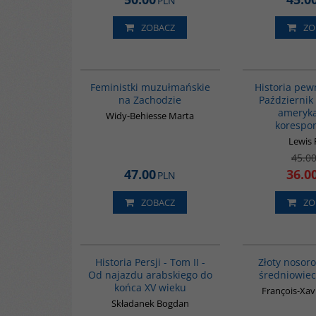
PLN
ZOBACZ
ZO
G1148
Feministki muzułmańskie
Historia pew
na Zachodzie
Październik
ameryka
Widy-Behiesse Marta
korespo
Lewis 
45.0
47.00
36.0
PLN
ZOBACZ
ZO
00044G
Historia Persji - Tom II -
Złoty nosoro
Od najazdu arabskiego do
średniowiec
końca XV wieku
François-Xav
Składanek Bogdan