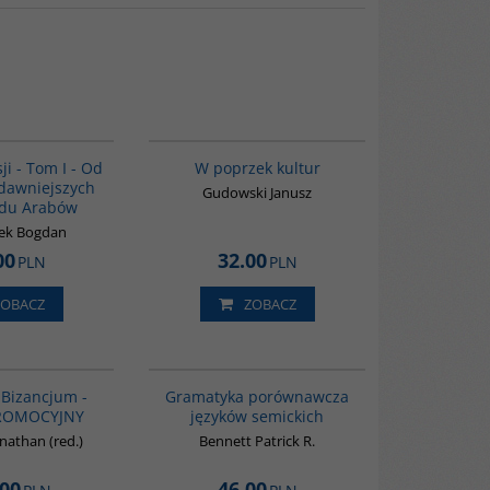
00041G
G1031
BESTSELLER
ji - Tom I - Od
W poprzek kultur
dawniejszych
Gudowski Janusz
zdu Arabów
ek Bogdan
00
32.00
PLN
PLN
ZOBACZ
ZOBACZ
GPA50
G073
BESTSELLER
- Bizancjum -
Gramatyka porównawcza
PROMOCYJNY
języków semickich
nathan (red.)
Bennett Patrick R.
.00
46.00