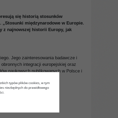
resują się historią stosunków
t. „Stosunki międzynarodowe w Europie.
y z najnowszej historii Europy, jak
iego. Jego zainteresowania badawcze i
obronnych integracji europejskiej oraz
ułów naukowych publikowanych w Polsce i
stkich typów plików cookies, w tym
kies niezbędnych do prawidłowego
ci.