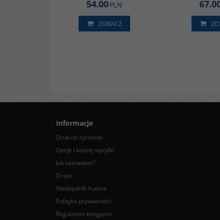
54.00
67.0
PLN
ZOBACZ
ZO
Informacje
Druk na życzenie
Opcje i koszty wysyłki
Jak zamawiać?
O nas
Niezbędnik Autora
Polityka prywatności
Regulamin księgarni