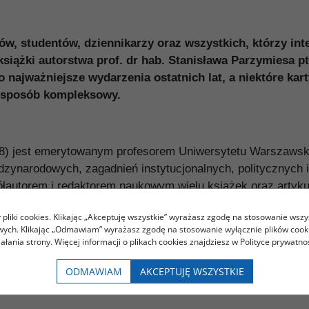
, studentów, dziennikarzy oraz wszystkich, którzy inte
iążki autorstwa prof. dr hab. Stanisława Parzymiesa p
 najważniejsze wydarzenia ostatnich lat, a niektóre kart
w sposób kompleksowy.
38) jest emerytowanym profesorem Uniwersytetu Warszawsk
zynarodowych, zagadnień instytucjonalnych, politycznych i 
łautorem i redaktorem naukowym wielu książek oraz artyk
pliki cookies. Klikając „Akceptuję wszystkie” wyrażasz zgodę na stosowanie wszy
owych. Klikając „Odmawiam” wyrażasz zgodę na stosowanie wyłącznie plików coo
iałania strony. Więcej informacji o plikach cookies znajdziesz w Polityce prywatnoś
ODMAWIAM
AKCEPTUJĘ WSZYSTKIE