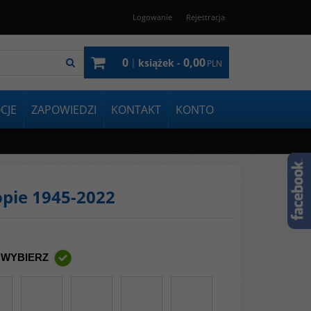
Logowanie
Rejestracja
0
0,00
|
książek -
PLN
CJE
ZAPOWIEDZI
KONTAKT
KONTO
pie 1945-2022
 WYBIERZ