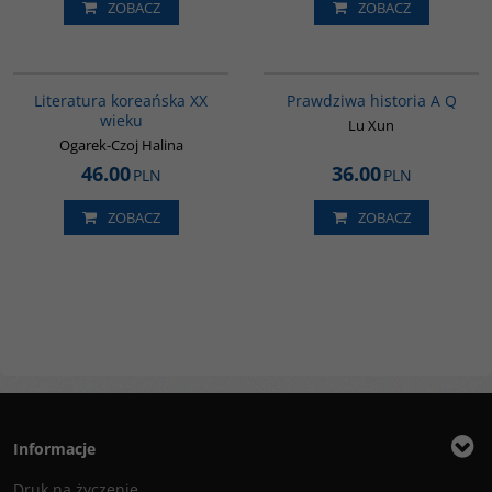
ZOBACZ
ZOBACZ
00242G
G648
Literatura koreańska XX
Prawdziwa historia A Q
wieku
Lu Xun
Ogarek-Czoj Halina
46.00
36.00
PLN
PLN
ZOBACZ
ZOBACZ
Informacje
Druk na życzenie