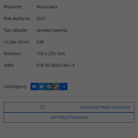
Wydanie
:
Warszawa
Rok wydania
:
2021
Typ okładki
:
oprawa twarda
Liczba stron
:
248
Rozmiar
:
150 x 235 mm
ISBN
:
978-83-8002-961-3
Udostępnij
:
F
T
W
C
P
a
w
y
o
o
c
i
k
p
d
e
t
o
y
z
b
t
p
L
i
DODAJ DO PRZECHOWALNI
o
e
i
e
o
r
n
l
ZAPYTAJ O PRODUKT
k
k
s
i
ę