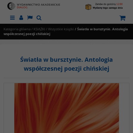
Menu
Panel
Lang
Szukaj
Kategoria główna
/
KSIĄŻKI
/
Wszystkie książki
/
Światła w bursztynie. Antologia
współczesnej poezji chińskiej
Światła w bursztynie. Antologia
współczesnej poezji chińskiej