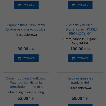
ZOBACZ
ZOBACZ
G1018
PAG1012
Opowiastki z Zaświatów
2 książki - Religie i
(wydanie chińsko-polskie)
historia Korei - PAKIET
PROMOCYJNY
Praca zbiorowa
Rurarz Joanna P. / Ogarek-
Czoj Halina
36.00
100.00
PLN
PLN
ZOBACZ
ZOBACZ
G1055
G1147
Chiny i Europa Środkowo-
Historia masakry
Wschodnia. Historia
nankińskiej
kontaktów literackich
Praca zbiorowa
Chao Ding / Binghui Song
52.00
60.00
PLN
PLN