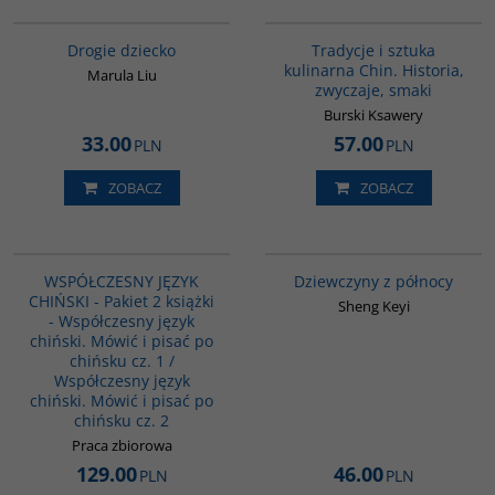
G1161
G1124
BESTSELLER
Drogie dziecko
Tradycje i sztuka
kulinarna Chin. Historia,
Marula Liu
zwyczaje, smaki
Burski Ksawery
33.00
57.00
PLN
PLN
ZOBACZ
ZOBACZ
PAG1091
G1171
BESTSELLER
WSPÓŁCZESNY JĘZYK
Dziewczyny z północy
CHIŃSKI - Pakiet 2 książki
Sheng Keyi
- Współczesny język
chiński. Mówić i pisać po
chińsku cz. 1 /
Współczesny język
chiński. Mówić i pisać po
chińsku cz. 2
Praca zbiorowa
129.00
46.00
PLN
PLN