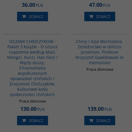
36.00
47.00
PLN
PLN
ZOBACZ
ZOBACZ
PAG1103
G1165
OCZAMI CHIŃCZYKÓW -
Chiny i Azja Wschodnia.
Pakiet 3 książki - O sztuce
Dziedzictwo w obliczu
rządzenia według Mozi,
przemian. Profesor
Mengzi, Xunzi, Han Feizi /
Krzysztof Gawlikowski in
Węzły duszy.
memoriam
Chrestomatia
Praca zbiorowa
współczesnych
opowiadań chińskich /
Zrozumieć Chińczyków.
Kulturowe kody
społeczności chińskich
Praca zbiorowa
130.00
139.00
PLN
PLN
ZOBACZ
ZOBACZ