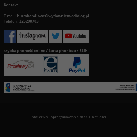
Kontakt
E-mail :
biurohandlowe@wydawnictwodialog.pl
Telefon :
226208703
szybka płatność online / karta płatnicza / BLIK
InfoSerwis
-
oprogramowanie sklepu BestSeller