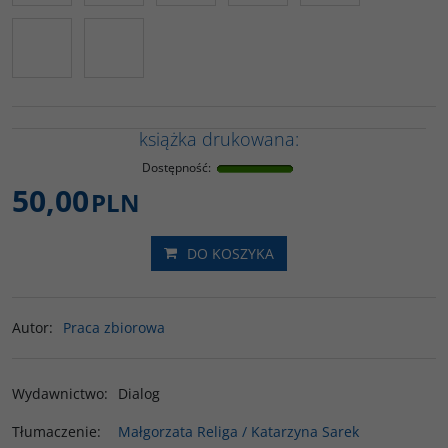
książka drukowana:
Dostępność
:
50,00
PLN
DO KOSZYKA
Autor
:
Praca zbiorowa
Wydawnictwo
:
Dialog
Tłumaczenie
:
Małgorzata Religa / Katarzyna Sarek