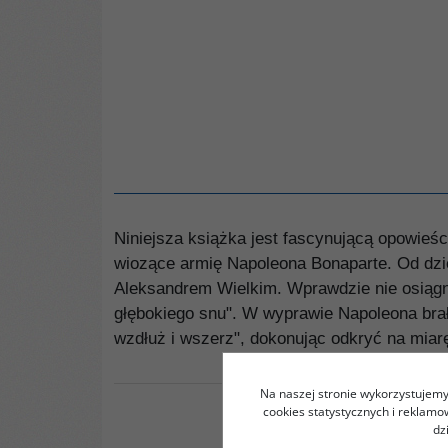
Niniejsza książka jest fascynującą opowieśc
wiozące armię Napoleona Bonaparte. Od dzi
Aleksandrem Wielkim. Wprawdzie nie osiągną
głębokiego snu". W wyprawie Napoleona brało 
wzdłuż i wszerz", dokonując odkryć na miarę
Na naszej stronie wykorzystujemy 
cookies statystycznych i reklam
dz