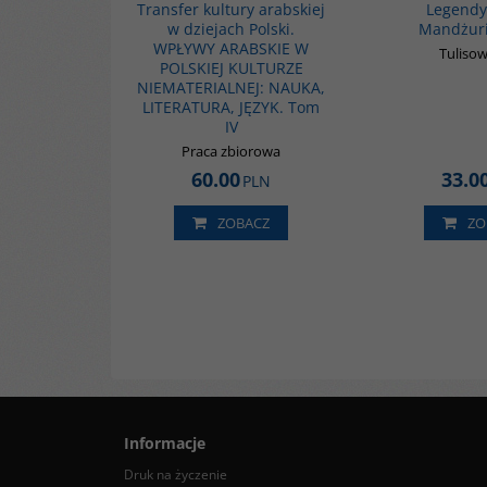
Transfer kultury arabskiej
Legendy
w dziejach Polski.
Mandżuri
WPŁYWY ARABSKIE W
Tulisow
POLSKIEJ KULTURZE
NIEMATERIALNEJ: NAUKA,
LITERATURA, JĘZYK. Tom
IV
Praca zbiorowa
60.00
33.0
PLN
ZOBACZ
ZO
Informacje
Druk na życzenie