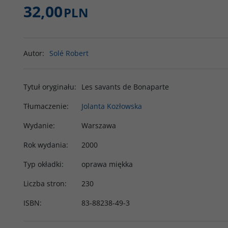
32,00
PLN
Autor
:
Solé Robert
Tytuł oryginału
:
Les savants de Bonaparte
Tłumaczenie
:
Jolanta Kozłowska
Wydanie
:
Warszawa
Rok wydania
:
2000
Typ okładki
:
oprawa miękka
Liczba stron
:
230
ISBN
:
83-88238-49-3