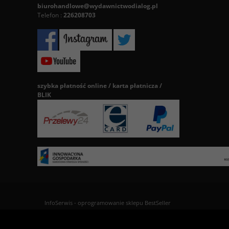
biurohandlowe@wydawnictwodialog.pl
Telefon :
226208703
szybka płatność online / karta płatnicza /
BLIK
InfoSerwis
-
oprogramowanie sklepu BestSeller