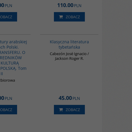
00
110.00
PLN
PLN
ZOBACZ
ZOBACZ
G1063
G145
tury arabskiej
Klasyczna literatura
ch Polski.
tybetańska
RANSFERU. O
Cabezón José Ignacio /
ŚREDNIKÓW
Jackson Roger R.
 KULTURĄ
 POLSKĄ. Tom
II
zbiorowa
00
45.00
PLN
PLN
ZOBACZ
ZOBACZ