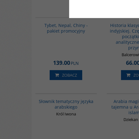
PA26
Tybet, Nepal, Chiny -
Historia klasyc
pakiet promocyjny
indyjskiej. Cz
początki
analityczne 
przy
Balcerowi
139.00
66.0
PLN
ZOBACZ
ZO
00274G
Słownik tematyczny języka
Arabia magi
arabskiego
tajemna u A
isla
Król Iwona
Dziekan