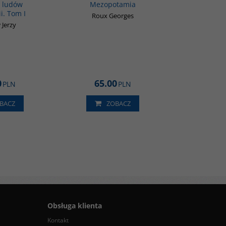
 ludów
Mezopotamia
i. Tom I
Roux Georges
 Jerzy
0
65.00
PLN
PLN
BACZ
ZOBACZ
Obsługa klienta
Kontakt