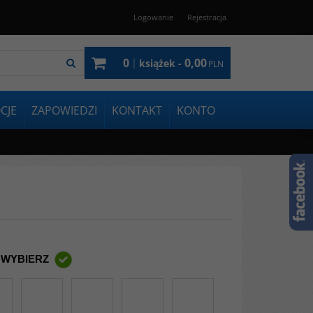
Logowanie
Rejestracja
0
0,00
|
książek -
PLN
CJE
ZAPOWIEDZI
KONTAKT
KONTO
 WYBIERZ