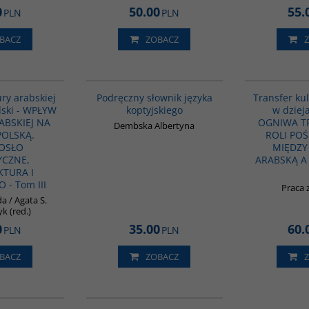
0
50.00
55.
PLN
PLN
BACZ
ZOBACZ
G1047
G379
ury arabskiej
Podręczny słownik języka
Transfer kul
lski - WPŁYW
koptyjskiego
w dzieja
ABSKIEJ NA
OGNIWA T
Dembska Albertyna
POLSKĄ.
ROLI PO
OSŁO
MIĘDZY
YCZNE,
ARABSKĄ A
KTURA I
- Tom III
Praca 
a / Agata S.
k (red.)
0
35.00
60.
PLN
PLN
BACZ
ZOBACZ
G518
G181
BESTSELLER