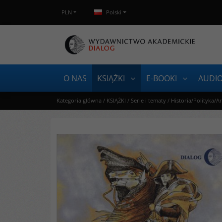
PLN
Polski
O NAS
KSIĄŻKI
E-BOOKI
AUDI
Kategoria główna
/
KSIĄŻKI
/
Serie i tematy
/
Historia/Polityka/A