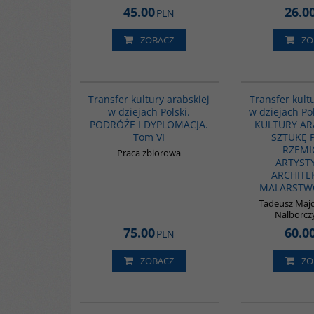
45.00
26.0
PLN
ZOBACZ
ZO
G1073
Transfer kultury arabskiej
Transfer kult
w dziejach Polski.
w dziejach Po
PODRÓŻE I DYPLOMACJA.
KULTURY AR
Tom VI
SZTUKĘ 
RZEMI
Praca zbiorowa
ARTYST
ARCHITE
MALARSTWO 
Tadeusz Majd
Nalborczy
75.00
60.0
PLN
ZOBACZ
ZO
G1064