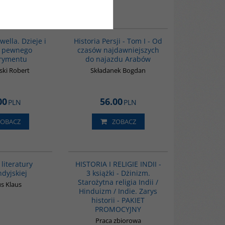
G039
00041G
BESTSELLER
lla. Dzieje i
Historia Persji - Tom I - Od
ia pewnego
czasów najdawniejszych
rymentu
do najazdu Arabów
ski Robert
Składanek Bogdan
00
56.00
PLN
PLN
ZOBACZ
ZOBACZ
G091
GPA03
 literatury
HISTORIA I RELIGIE INDII -
ndyjskiej
3 książki - Dżinizm.
Starożytna religia Indii /
s Klaus
Hinduizm / Indie. Zarys
historii - PAKIET
PROMOCYJNY
Praca zbiorowa