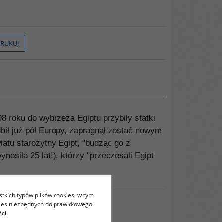
RUKUJ
8 roku do wybrzeża Egiptu przybiły statki
ił już pół Europy, zapragnął zostać nowym
atu starożytny Egipt, "budząc go z
osiła 25 lat!), którzy "przeczesali Egipt
stkich typów plików cookies, w tym
kies niezbędnych do prawidłowego
ci.