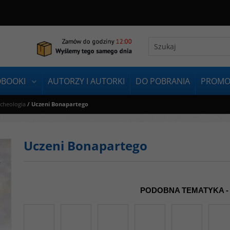
OBOOKI
AUTORZY I AUTORKI
DO POBRANIA
PROMO
rcheologia
/
Uczeni Bonapartego
Uczeni Bonapartego
PODOBNA TEMATYKA -