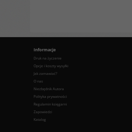
Informacje
Druk na życzenie
Opcje i koszty wysyłki
Jak zamawiać?
O nas
Niezbędnik Autora
Polityka prywatności
Regulamin księgarni
Zapowiedzi
Katalog