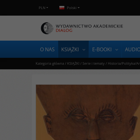
PLN
Polski
O NAS
KSIĄŻKI
E-BOOKI
AUDI
Kategoria główna
/
KSIĄŻKI
/
Serie i tematy
/
Historia/Polityka/A