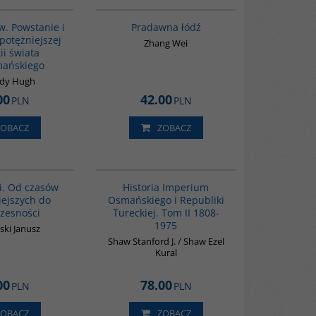
00173G
G1006
BESTSELLER
w. Powstanie i
Pradawna łódź
potężniejszej
Zhang Wei
ii świata
ańskiego
dy Hugh
00
42.00
PLN
PLN
ZOBACZ
ZOBACZ
00101G
00091G
ii. Od czasów
Historia Imperium
ejszych do
Osmańskiego i Republiki
zesności
Tureckiej. Tom II 1808-
1975
ki Janusz
Shaw Stanford J. / Shaw Ezel
Kural
00
78.00
PLN
PLN
ZOBACZ
ZOBACZ