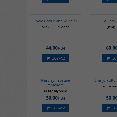
G354
Życie Codzienne w Delhi
Wilczy
Skakuj-Puri Maria
Jiang
44.00
60.0
PLN
ZOBACZ
ZO
00176G
Nasz syn zostaje
Chiny. Kultur
mnichem
Pimpaneau
Miura Kiyohiro
30.00
56.0
PLN
ZOBACZ
ZO