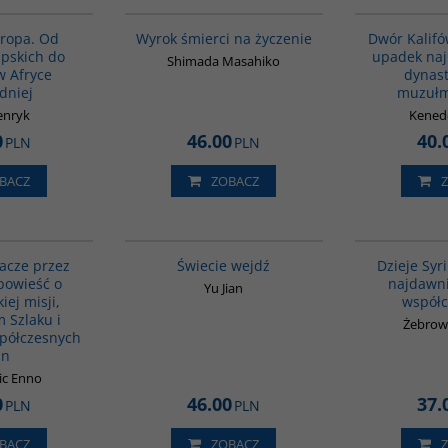
00122G
G338
uropa. Od
Wyrok śmierci na życzenie
Dwór Kalifó
ipskich do
upadek naj
Shimada Masahiko
w Afryce
dynast
dniej
muzułm
enryk
Kened
0
46.00
40.
PLN
PLN
BACZ
ZOBACZ
G151
G655
kacze przez
Świecie wejdź
Dzieje Syr
powieść o
najdawni
Yu Jian
iej misji,
współc
 Szlaku i
Żebrows
półczesnych
in
ic Enno
0
46.00
37.
PLN
PLN
BACZ
ZOBACZ