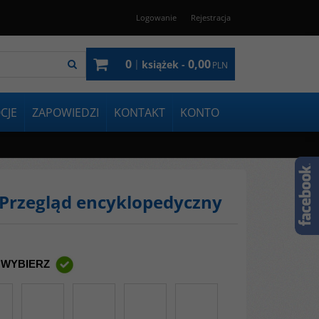
Logowanie
Rejestracja
0
0,00
|
książek -
PLN
CJE
ZAPOWIEDZI
KONTAKT
KONTO
i. Przegląd encyklopedyczny
 WYBIERZ