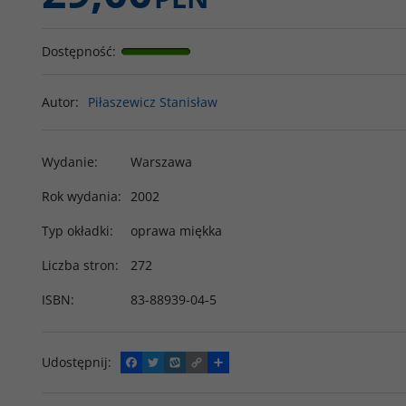
Dostępność
:
Autor
:
Piłaszewicz Stanisław
Wydanie
:
Warszawa
Rok wydania
:
2002
Typ okładki
:
oprawa miękka
Liczba stron
:
272
ISBN
:
83-88939-04-5
Udostępnij
:
F
T
W
C
P
a
w
y
o
o
c
i
k
p
d
e
t
o
y
z