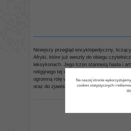
Niniejszy przegląd encyklopedyczny, liczący 
Afryki, które już weszły do obiegu czytelni
leksykonach. Jego trzon stanowią hasła i a
religijnego tej części świata. Słownik nie z
ogromną rolę w Afryce, ale dużą wagę przyw
Na naszej stronie wykorzystujemy 
cookies statystycznych i reklam
oraz do zjawiska klasyfikowanego jako "czar
dz