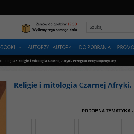
OBOOKI
AUTORZY I AUTORKI
DO POBRANIA
PROMO
rcheologia
/
Religie i mitologia Czarnej Afryki. Przegląd encyklopedyczny
Religie i mitologia Czarnej Afryk
PODOBNA TEMATYKA -