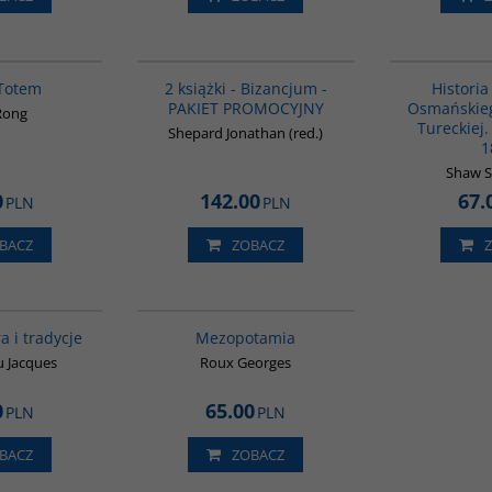
G1051
GPA50
BESTSELLER
 Totem
2 książki - Bizancjum -
Histori
PAKIET PROMOCYJNY
Osmańskieg
 Rong
Tureckiej.
Shepard Jonathan (red.)
1
Shaw St
0
142.00
67.
PLN
PLN
BACZ
ZOBACZ
00258G
G181
BESTSELLER
a i tradycje
Mezopotamia
 Jacques
Roux Georges
0
65.00
PLN
PLN
BACZ
ZOBACZ