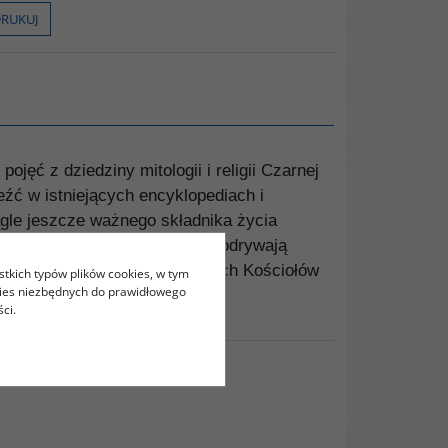
RUKUJ
jęć z dziedziny mitologii i religii Czarnej
eźć w istniejących encyklopediach i
ągle jeszcze ważnego składnika życia
wa i islamu - choć religie te odrywają
igijnych i afrochrześcijańskich Kościołów
stkich typów plików cookies, w tym
kies niezbędnych do prawidłowego
ci.