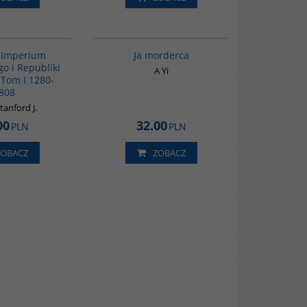
00092G
G1066
BESTSELLER
a Imperium
Ja morderca
o i Republiki
A Yi
 Tom I 1280-
808
anford J.
00
32.00
PLN
PLN
ZOBACZ
ZOBACZ