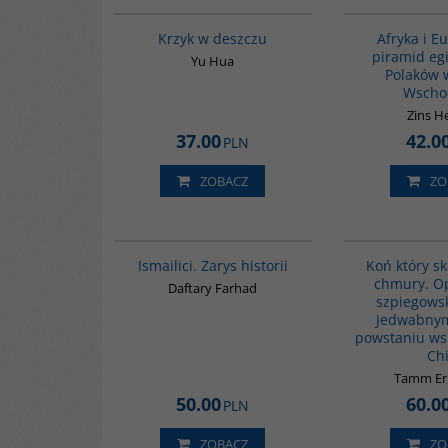
G1061
Krzyk w deszczu
Afryka i E
piramid eg
Yu Hua
Polaków 
Wscho
Zins H
37.00
42.0
PLN
ZOBACZ
ZO
G115
Ismailici. Zarys historii
Koń który s
chmury. O
Daftary Farhad
szpiegowsk
Jedwabnym
powstaniu ws
Ch
Tamm Er
50.00
60.0
PLN
ZOBACZ
ZO