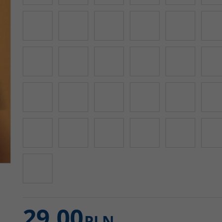
29,00
PLN