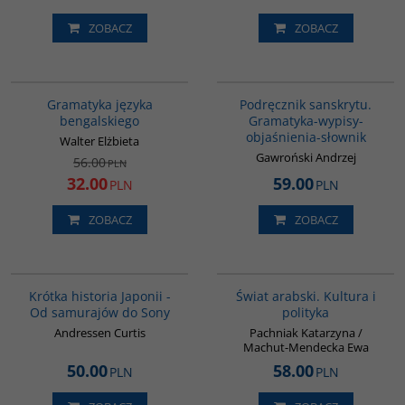
ZOBACZ
ZOBACZ
G072
00279G
PROMOCJA
Gramatyka języka
Podręcznik sanskrytu.
bengalskiego
Gramatyka-wypisy-
objaśnienia-słownik
Walter Elżbieta
Gawroński Andrzej
56.00
PLN
32.00
59.00
PLN
PLN
ZOBACZ
ZOBACZ
G158
00021G
Krótka historia Japonii -
Świat arabski. Kultura i
Od samurajów do Sony
polityka
Andressen Curtis
Pachniak Katarzyna /
Machut-Mendecka Ewa
50.00
58.00
PLN
PLN