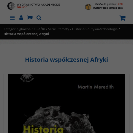
Menu
Panel
Lang
Szukaj
Kategoria główna
/
KSIĄŻKI
/
Serie i tematy
/
Historia/Polityka/Archeologia
/
Historia współczesnej Afryki
Historia współczesnej Afryki