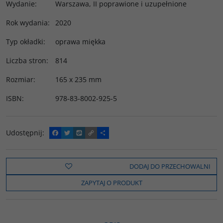
Wydanie
:
Warszawa, II poprawione i uzupełnione
Rok wydania
:
2020
Typ okładki
:
oprawa miękka
Liczba stron
:
814
Rozmiar
:
165 x 235 mm
ISBN
:
978-83-8002-925-5
Udostępnij
:
F
T
W
C
P
a
w
y
o
o
c
i
k
p
d
e
t
o
y
z
b
t
p
L
i
DODAJ DO PRZECHOWALNI
o
e
i
e
o
r
n
l
ZAPYTAJ O PRODUKT
k
k
s
i
ę