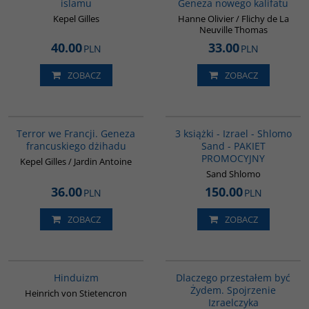
islamu
Geneza nowego kalifatu
Kepel Gilles
Hanne Olivier / Flichy de La
Neuville Thomas
40.00
33.00
PLN
PLN
ZOBACZ
ZOBACZ
00298G
PAG1000
Terror we Francji. Geneza
3 książki - Izrael - Shlomo
francuskiego dżihadu
Sand - PAKIET
PROMOCYJNY
Kepel Gilles / Jardin Antoine
Sand Shlomo
36.00
150.00
PLN
PLN
ZOBACZ
ZOBACZ
00177G
00034G
Hinduizm
Dlaczego przestałem być
Żydem. Spojrzenie
Heinrich von Stietencron
Izraelczyka