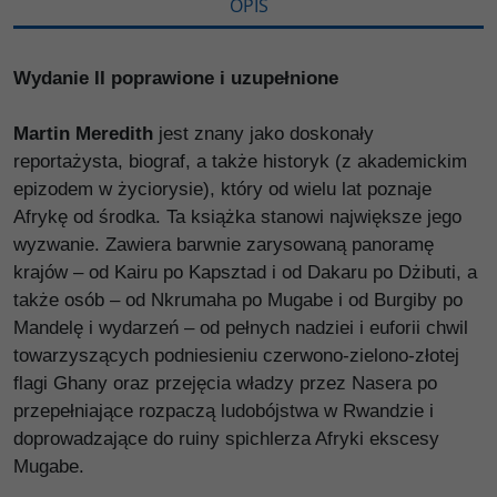
OPIS
Wydanie II poprawione i uzupełnione
Martin Meredith
jest znany jako doskonały
reportażysta, biograf, a także historyk (z akademickim
epizodem w życiorysie), który od wielu lat poznaje
Afrykę od środka. Ta książka stanowi największe jego
wyzwanie. Zawiera barwnie zarysowaną panoramę
krajów – od Kairu po Kapsztad i od Dakaru po Dżibuti, a
także osób – od Nkrumaha po Mugabe i od Burgiby po
Mandelę i wydarzeń – od pełnych nadziei i euforii chwil
towarzyszących podniesieniu czerwono-zielono-złotej
flagi Ghany oraz przejęcia władzy przez Nasera po
przepełniające rozpaczą ludobójstwa w Rwandzie i
doprowadzające do ruiny spichlerza Afryki ekscesy
Mugabe.