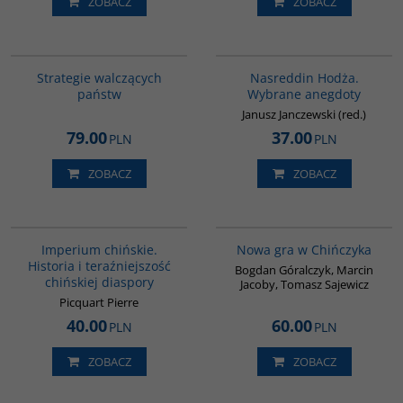
ZOBACZ
ZOBACZ
G1200
00061G
BESTSELLER
Strategie walczących
Nasreddin Hodża.
państw
Wybrane anegdoty
Janusz Janczewski (red.)
79.00
37.00
PLN
PLN
ZOBACZ
ZOBACZ
G105
G1205
BESTSELLER
Imperium chińskie.
Nowa gra w Chińczyka
Historia i teraźniejszość
Bogdan Góralczyk, Marcin
chińskiej diaspory
Jacoby, Tomasz Sajewicz
Picquart Pierre
40.00
60.00
PLN
PLN
ZOBACZ
ZOBACZ