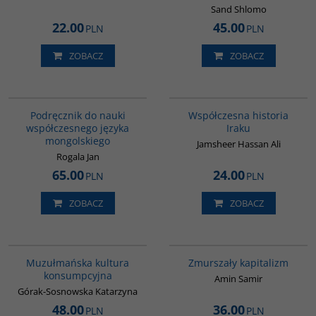
Sand Shlomo
22.00
45.00
PLN
PLN
ZOBACZ
ZOBACZ
G226
00082G
Podręcznik do nauki
Współczesna historia
współczesnego języka
Iraku
mongolskiego
Jamsheer Hassan Ali
Rogala Jan
65.00
24.00
PLN
PLN
ZOBACZ
ZOBACZ
G188
G349
Muzułmańska kultura
Zmurszały kapitalizm
konsumpcyjna
Amin Samir
Górak-Sosnowska Katarzyna
48.00
36.00
PLN
PLN