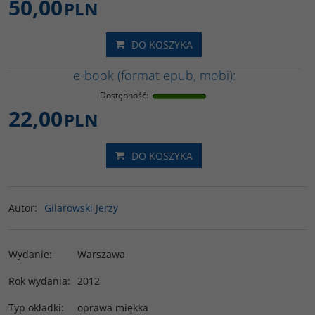
50,00
PLN
DO KOSZYKA
e-book (format epub, mobi):
Dostępność
:
22,00
PLN
DO KOSZYKA
Autor
:
Gilarowski Jerzy
Wydanie
:
Warszawa
Rok wydania
:
2012
Typ okładki
:
oprawa miękka