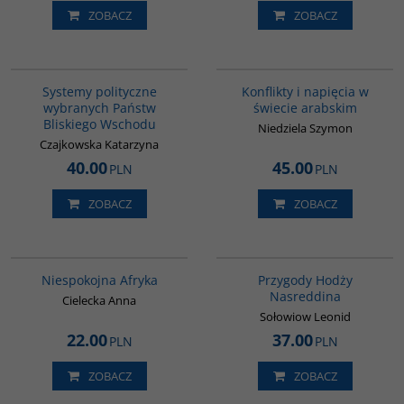
ZOBACZ
ZOBACZ
00008G
00023G
Systemy polityczne
Konflikty i napięcia w
wybranych Państw
świecie arabskim
Bliskiego Wschodu
Niedziela Szymon
Czajkowska Katarzyna
40.00
45.00
PLN
PLN
ZOBACZ
ZOBACZ
00223G
00053G
Niespokojna Afryka
Przygody Hodży
Nasreddina
Cielecka Anna
Sołowiow Leonid
22.00
37.00
PLN
PLN
ZOBACZ
ZOBACZ