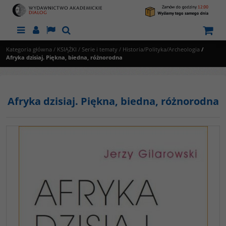
Menu
Panel
Lang
Szukaj
Kategoria główna
/
KSIĄŻKI
/
Serie i tematy
/
Historia/Polityka/Archeologia
/
Afryka dzisiaj. Piękna, biedna, różnorodna
Afryka dzisiaj. Piękna, biedna, różnorodna