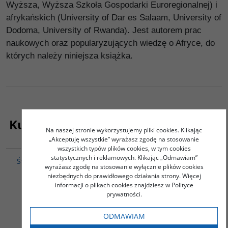
Wyższa, Wyższa Szkoła Gospodarki Euroregionalnej) i
afrykańskich (University of Dar es Salaam, University of
Dodoma, University of Rwanda). Jest autorem prac
naukowych oraz popularyzujących wiedzę o Afryce, do
których należy niniejsza książka.
Kupujący ten produkt kupili także:
Na naszej stronie wykorzystujemy pliki cookies. Klikając
„Akceptuję wszystkie” wyrażasz zgodę na stosowanie
G291
00061G
wszystkich typów plików cookies, w tym cookies
statystycznych i reklamowych. Klikając „Odmawiam”
Światło słowem zwane.
Nasreddin Hodża.
wyrażasz zgodę na stosowanie wyłącznie plików cookies
Wypisy z literatury
Wybrane anegdoty
niezbędnych do prawidłowego działania strony. Więcej
staroindyjskiej
Janusz Janczewski (red.)
informacji o plikach cookies znajdziesz w Polityce
37.00
prywatności.
PLN
ZOBACZ
ZOBACZ
ODMAWIAM