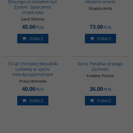
Dlaczego przestałem być
Historia Izraela
Żydem. Spojrzenie
Shapira Anita
Izraelczyka
Sand Shlomo
45.00
73.00
PLN
PLN
ZOBACZ
ZOBACZ
G1126
G586
70 lat Chińskiej Republiki
Syria. Porażka strategii
Ludowej w ujęciu
Zachodu
interdyscyplinarnym
Frederic Pichon
Praca zbiorowa
40.00
36.00
PLN
PLN
ZOBACZ
ZOBACZ