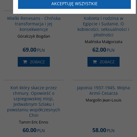
AKCEPTUJĘ WSZYSTKIE
00307G
G1196
BESTSELLER
BESTSELLER
BESTSELLER
Wielki Renesans - Chińska
Kobieta i rodzina w
transformacja i jej
Egipcie i Sudanie. O
konsekwencje
kobiecości, seksualności i
płodności
Góralczyk Bogdan
Malińska Małgorzata
69.00
62.00
PLN
PLN
ZOBACZ
ZOBACZ
G151
00108G
Koń który skacze przez
Japonia 1937-1945. Wojna
chmury. Opowieść o
Armii Cesarza
szpiegowskiej misji,
Margolin Jean-Louis
Jedwabnym Szlaku i
powstaniu współczesnych
Chin
Tamm Eric Enno
60.00
58.00
PLN
PLN