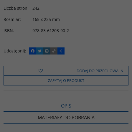
Liczba stron
:
242
Rozmiar
:
165 x 235 mm
ISBN
:
978-83-61203-90-2
Udostępnij
:
F
T
W
C
P
a
w
y
o
o
c
i
k
p
d
e
t
o
y
z
b
t
p
L
i
DODAJ DO PRZECHOWALNI
o
e
i
e
o
r
n
l
ZAPYTAJ O PRODUKT
k
k
s
i
ę
OPIS
MATERIAŁY DO POBRANIA