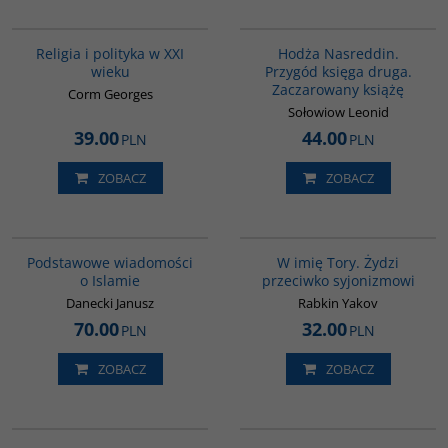
00104G
G513
Religia i polityka w XXI
Hodża Nasreddin.
wieku
Przygód księga druga.
Zaczarowany książę
Corm Georges
Sołowiow Leonid
39.00
44.00
PLN
PLN
ZOBACZ
ZOBACZ
00035G
G315
Podstawowe wiadomości
W imię Tory. Żydzi
o Islamie
przeciwko syjonizmowi
Danecki Janusz
Rabkin Yakov
70.00
32.00
PLN
PLN
ZOBACZ
ZOBACZ
00034G
00305G