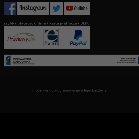
szybka płatność online / karta płatnicza / BLIK
InfoSerwis
-
oprogramowanie sklepu BestSeller