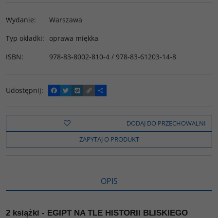
Wydanie
:
Warszawa
Typ okładki
:
oprawa miękka
ISBN
:
978-83-8002-810-4 / 978-83-61203-14-8
Udostępnij
:
F
T
W
C
P
a
w
y
o
o
c
i
k
p
d
e
t
o
y
z
b
t
p
L
i
DODAJ DO PRZECHOWALNI
o
e
i
e
o
r
n
l
ZAPYTAJ O PRODUKT
k
k
s
i
ę
OPIS
2 książki - EGIPT NA TLE HISTORII BLISKIEGO