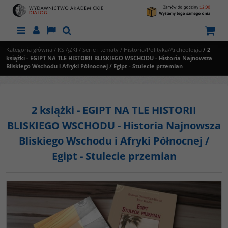
Menu
Panel
Lang
Szukaj
Kategoria główna
/
KSIĄŻKI
/
Serie i tematy
/
Historia/Polityka/Archeologia
/
2
książki - EGIPT NA TLE HISTORII BLISKIEGO WSCHODU - Historia Najnowsza
Bliskiego Wschodu i Afryki Północnej / Egipt - Stulecie przemian
2 książki - EGIPT NA TLE HISTORII
BLISKIEGO WSCHODU - Historia Najnowsza
Bliskiego Wschodu i Afryki Północnej /
Egipt - Stulecie przemian