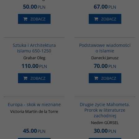
50.00
67.00
PLN
PLN
ZOBACZ
ZOBACZ
G288
00035G
Sztuka i Architektura
Podstawowe wiadomości
Islamu 650-1250
o Islamie
Grabar Oleg
Danecki Janusz
110.00
70.00
PLN
PLN
ZOBACZ
ZOBACZ
G1181
G1027
Europa - skok w nieznane
Drugie życie Mahometa.
Prorok w literaturze
Victoria Martín de la Torre
zachodniej
Nedim GÜRSEL
45.00
30.00
PLN
PLN