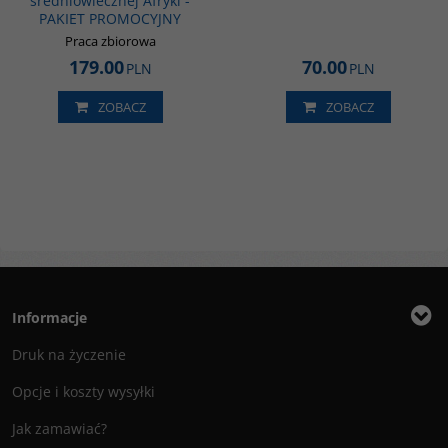
średniowiecznej Afryki -
PAKIET PROMOCYJNY
Praca zbiorowa
179.00
70.00
PLN
PLN
ZOBACZ
ZOBACZ
Informacje
Druk na życzenie
Opcje i koszty wysyłki
Jak zamawiać?