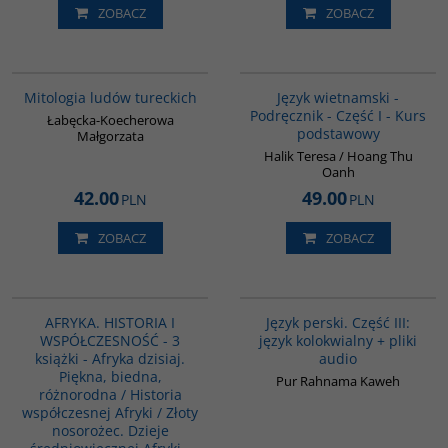
ZOBACZ
ZOBACZ
G549
G135
Mitologia ludów tureckich
Język wietnamski -
Podręcznik - Część I - Kurs
Łabęcka-Koecherowa
podstawowy
Małgorzata
Halik Teresa / Hoang Thu
Oanh
42.00
49.00
PLN
PLN
ZOBACZ
ZOBACZ
PAG1007
G131
AFRYKA. HISTORIA I
Język perski. Część III:
WSPÓŁCZESNOŚĆ - 3
język kolokwialny + pliki
książki - Afryka dzisiaj.
audio
Piękna, biedna,
Pur Rahnama Kaweh
różnorodna / Historia
współczesnej Afryki / Złoty
nosorożec. Dzieje