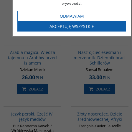
Bliskiego Wschodu
Shepard Jonathan (red.)
prywatności.
Czajkowska Katarzyna
40.00
142.00
ODMAWIAM
PLN
PLN
AKCEPTUJĘ WSZYSTKIE
ZOBACZ
ZOBACZ
00071G
G192
Arabia magica. Wiedza
Nasz ojciec esesman i
tajemna u Arabów przed
męczennik. Dziennik braci
islamem
Schillerów
Dziekan Marek
Sansal Boualem
26.00
33.00
PLN
PLN
ZOBACZ
ZOBACZ
G132
00310G
Język perski. Część IV:
Złoty nosorożec. Dzieje
język mediów
średniowiecznej Afryki
Pur Rahnama Kaweh /
François-Xavier Fauvelle
Wróblewska Małgorzata