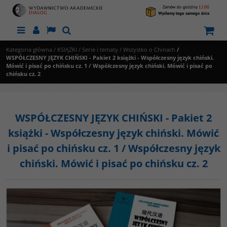
Menu
Panel
Lang
Szukaj
Kategoria główna
/
KSIĄŻKI
/
Serie i tematy
/
Wszystko o Chinach
/
WSPÓŁCZESNY JĘZYK CHIŃSKI - Pakiet 2 książki - Współczesny język chiński.
Mówić i pisać po chińsku cz. 1 / Współczesny język chiński. Mówić i pisać po
chińsku cz. 2
WSPÓŁCZESNY JĘZYK CHIŃSKI - Pakiet 2
książki - Współczesny język chiński. Mówić
i pisać po chińsku cz. 1 / Współczesny język
chiński. Mówić i pisać po chińsku cz. 2