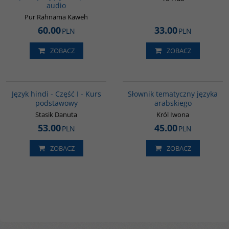
audio
Pur Rahnama Kaweh
60.00
33.00
PLN
PLN
ZOBACZ
ZOBACZ
G122
00274G
Język hindi - Część I - Kurs
Słownik tematyczny języka
podstawowy
arabskiego
Stasik Danuta
Król Iwona
53.00
45.00
PLN
PLN
ZOBACZ
ZOBACZ