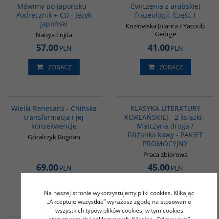
Mówimy po japońsku -
Ćwiczenia z arabskiej
Podręcznik + CD - Język
frazeologii. Część I
japoński
Kozłowska Jolanta / Yacoub
George
Naoya Fujita
57.00
41.00
PLN
PLN
ZOBACZ
ZOBACZ
00307G
PAG1093
BESTSELLER
Wielki Renesans - Chińska
KLASYKA LITERATURY
transformacja i jej
KOREAŃSKIEJ - 2 książki -
konsekwencje
Matczyna droga /
Filiżanka kawy - PAKIET
Góralczyk Bogdan
PROMOCYJNY
Praca zbiorowa
69.00
45.00
PLN
PLN
ZOBACZ
ZOBACZ
Na naszej stronie wykorzystujemy pliki cookies. Klikając
„Akceptuję wszystkie” wyrażasz zgodę na stosowanie
wszystkich typów plików cookies, w tym cookies
G234
G135