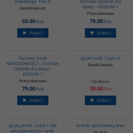
arabskiego. Tom II
Chińskie czytanki dla
dzieci - POZIOM 1
Danecki Janusz
Praca zbiorowa
50.00
79.00
PLN
PLN
ZOBACZ
ZOBACZ
G1082
G123
PROMOCJA
Tęczowy Smok
Język hindi. Część II
NARODOWOŚCI - Chińskie
Stasik Danuta
czytanki dla dzieci -
POZIOM 1
Praca zbiorowa
52.00
PLN
79.00
39.00
PLN
PLN
ZOBACZ
ZOBACZ
G364
G776
BESTSELLER
Język perski. Część I: dla
Kroniki sprzedawcy krwi
początkujących + pliki
Yu Hua