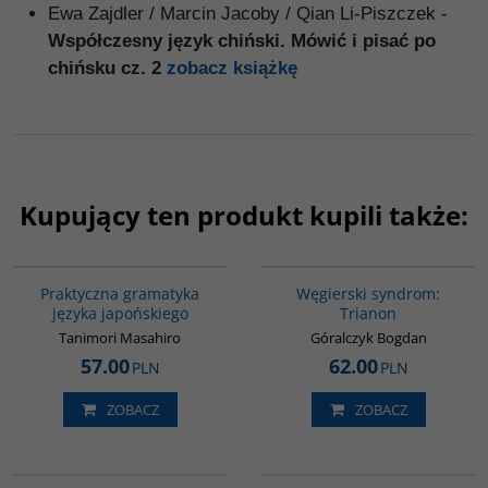
Ewa Zajdler / Marcin Jacoby / Qian Li-Piszczek -
Współczesny język chiński. Mówić i pisać po
chińsku cz. 2
zobacz książkę
Kupujący ten produkt kupili także:
G246
G1053
BESTSELLER
Praktyczna gramatyka
Węgierski syndrom:
języka japońskiego
Trianon
Tanimori Masahiro
Góralczyk Bogdan
57.00
62.00
PLN
PLN
ZOBACZ
ZOBACZ
G187
G037