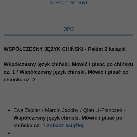
o
r
n
l
ZAPYTAJ O PRODUKT
k
k
s
i
ę
OPIS
WSPÓŁCZESNY JĘZYK CHIŃSKI - Pakiet 2 książki
Współczesny język chiński. Mówić i pisać po chińsku
cz. 1 / Współczesny język chiński. Mówić i pisać po
chińsku cz. 2
Ewa Zajdler / Marcin Jacoby / Qian Li-Piszczek -
Współczesny język chiński. Mówić i pisać po
chińsku cz. 1
zobacz książkę