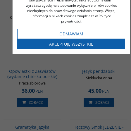
statystycznych i reklamowych. Klikając „Odmawiam”
Podstawy języka
Język wietnamski -
wyrażasz zgodę na stosowanie wyłącznie plików cookies
arabskiego
Podręcznik - Część I - Kurs
niezbędnych do prawidłowego działania strony. Więcej
podstawowy
informacji o plikach cookies znajdziesz w Polityce
Król Iwona / Hasan Adnan
prywatności.
Halik Teresa / Hoang Thu
Oanh
ODMAWIAM
64.00
49.00
PLN
PLN
AKCEPTUJĘ WSZYSTKIE
ZOBACZ
ZOBACZ
G1018
G128
Opowiastki z Zaświatów
Język pendżabski
(wydanie chińsko-polskie)
Sieklucka Anna
Praca zbiorowa
36.00
45.00
PLN
PLN
ZOBACZ
ZOBACZ
G071
G1079
Gramatyka języka
Tęczowy Smok JEDZENIE -