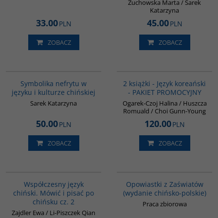
Żuchowska Marta / Sarek
Katarzyna
33.00
45.00
PLN
PLN
ZOBACZ
ZOBACZ
00232G
PAG1009
BESTSELLER
Symbolika nefrytu w
2 książki - Język koreański
języku i kulturze chińskiej
- PAKIET PROMOCYJNY
Sarek Katarzyna
Ogarek-Czoj Halina / Huszcza
Romuald / Choi Gunn-Young
50.00
120.00
PLN
PLN
ZOBACZ
ZOBACZ
G335
G1018
Współczesny język
Opowiastki z Zaświatów
chiński. Mówić i pisać po
(wydanie chińsko-polskie)
chińsku cz. 2
Praca zbiorowa
Zajdler Ewa / Li-Piszczek Qian