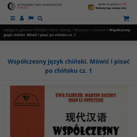
Menu
Panel
Lang
Szukaj
Kategoria główna
/
KSIĄŻKI
/
Serie i tematy
/
Wszystko o Chinach
/
Współczesny
język chiński. Mówić i pisać po chińsku cz. 1
Współczesny język chiński. Mówić i pisać
po chińsku cz. 1