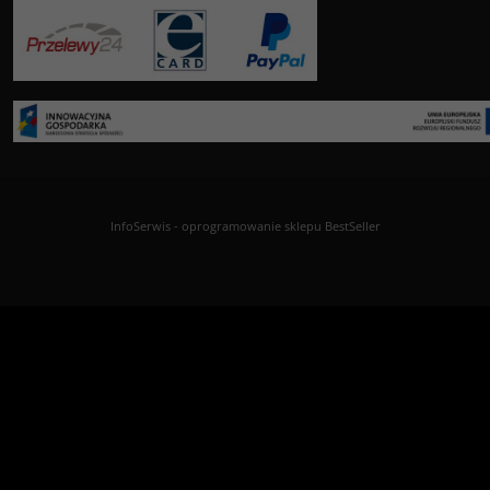
InfoSerwis
-
oprogramowanie sklepu BestSeller