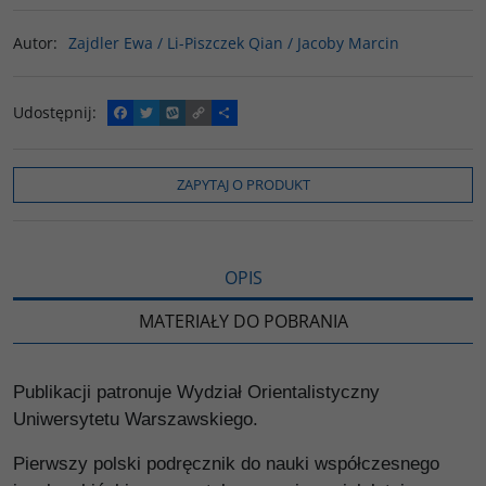
Autor
:
Zajdler Ewa / Li-Piszczek Qian / Jacoby Marcin
Udostępnij
:
F
T
W
C
P
a
w
y
o
o
c
i
k
p
d
e
t
o
y
z
b
t
p
L
i
ZAPYTAJ O PRODUKT
o
e
i
e
o
r
n
l
k
k
s
i
ę
OPIS
MATERIAŁY DO POBRANIA
Publikacji patronuje Wydział Orientalistyczny
Uniwersytetu Warszawskiego.
Pierwszy polski podręcznik do nauki współczesnego