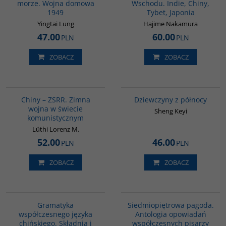
morze. Wojna domowa
Wschodu. Indie, Chiny,
1949
Tybet, Japonia
Yingtai Lung
Hajime Nakamura
47.00
60.00
PLN
PLN
ZOBACZ
ZOBACZ
00175G
G1171
BESTSELLER
Chiny – ZSRR. Zimna
Dziewczyny z północy
wojna w świecie
Sheng Keyi
komunistycznym
Lüthi Lorenz M.
52.00
46.00
PLN
PLN
ZOBACZ
ZOBACZ
G410
G1017
Gramatyka
Siedmiopiętrowa pagoda.
współczesnego języka
Antologia opowiadań
chińskiego. Składnia i
współczesnych pisarzy