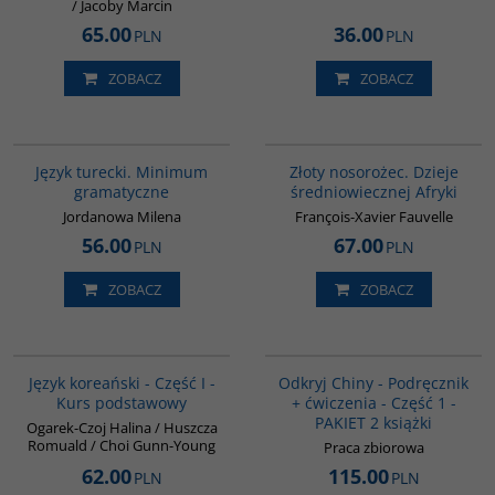
/ Jacoby Marcin
65.00
36.00
PLN
PLN
ZOBACZ
ZOBACZ
GI360
00310G
Język turecki. Minimum
Złoty nosorożec. Dzieje
gramatyczne
średniowiecznej Afryki
Jordanowa Milena
François-Xavier Fauvelle
56.00
67.00
PLN
PLN
ZOBACZ
ZOBACZ
G124
G1069
BESTSELLER
Język koreański - Część I -
Odkryj Chiny - Podręcznik
Kurs podstawowy
+ ćwiczenia - Część 1 -
PAKIET 2 książki
Ogarek-Czoj Halina / Huszcza
Romuald / Choi Gunn-Young
Praca zbiorowa
62.00
115.00
PLN
PLN