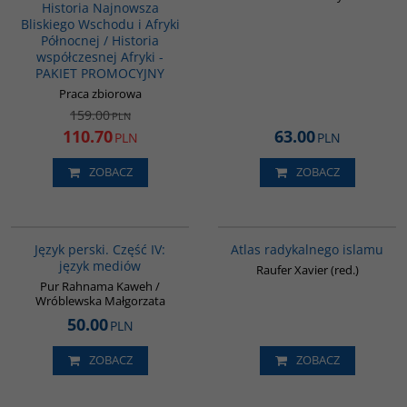
Historia Najnowsza
Bliskiego Wschodu i Afryki
Północnej / Historia
współczesnej Afryki -
PAKIET PROMOCYJNY
Praca zbiorowa
159.00
PLN
110.70
63.00
PLN
PLN
ZOBACZ
ZOBACZ
G132
00099G
Język perski. Część IV:
Atlas radykalnego islamu
język mediów
Raufer Xavier (red.)
Pur Rahnama Kaweh /
Wróblewska Małgorzata
50.00
PLN
ZOBACZ
ZOBACZ
G143
G1220