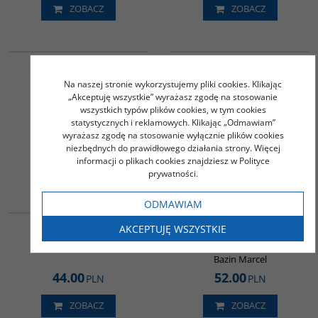
ZOBACZ
ZOBACZ
G288
G094
Sztuka i Architektura
Historia nauki arabskiej -
Islamu 650-1250
Technika, alchemia, nauki
Na naszej stronie wykorzystujemy pliki cookies. Klikając
przyrodnicze i medycyna -
„Akceptuję wszystkie” wyrażasz zgodę na stosowanie
Grabar Oleg
Tom III
wszystkich typów plików cookies, w tym cookies
statystycznych i reklamowych. Klikając „Odmawiam”
Praca zbiorowa
wyrażasz zgodę na stosowanie wyłącznie plików cookies
110.00
65.00
PLN
PLN
niezbędnych do prawidłowego działania strony. Więcej
informacji o plikach cookies znajdziesz w Polityce
ZOBACZ
ZOBACZ
prywatności.
ODMAWIAM
G108
G305
AKCEPTUJĘ WSZYSTKIE
Indie. Zarys historii
Turcja. Geografia
wschodzącej potęgi
Boivin Michel
Bazin Marcel
44.00
52.00
PLN
PLN
ZOBACZ
ZOBACZ