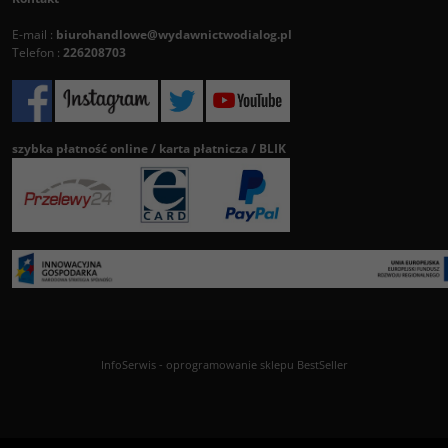
E-mail :
biurohandlowe@wydawnictwodialog.pl
Telefon :
226208703
szybka płatność online / karta płatnicza / BLIK
InfoSerwis
-
oprogramowanie sklepu BestSeller