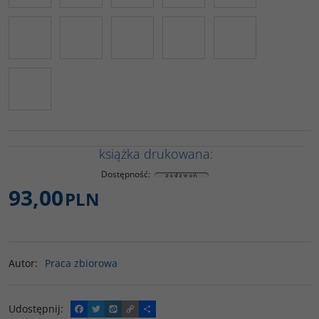
książka drukowana:
Dostępność
:
93,00
PLN
Autor
:
Praca zbiorowa
Udostępnij
:
F
T
W
C
P