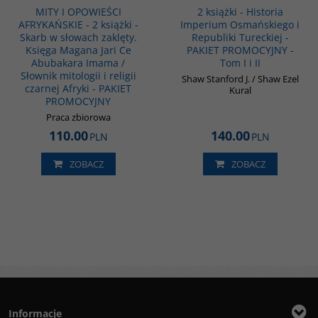
BESTSELLER
MITY I OPOWIEŚCI
2 książki - Historia
AFRYKAŃSKIE - 2 książki -
Imperium Osmańskiego i
Skarb w słowach zaklęty.
Republiki Tureckiej -
Księga Magana Jari Ce
PAKIET PROMOCYJNY -
Abubakara Imama /
Tom I i II
Słownik mitologii i religii
Shaw Stanford J. / Shaw Ezel
czarnej Afryki - PAKIET
Kural
PROMOCYJNY
Praca zbiorowa
110.00
140.00
PLN
PLN
ZOBACZ
ZOBACZ
Informacje