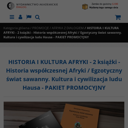
Menu
Panel
Lang
Szukaj
Kategoria główna
/
PROMOCJE
/
AFRYKA Z DIALOGIEM
/
HISTORIA I KULTURA
AFRYKI - 2 książki - Historia współczesnej Afryki / Egzotyczny świat sawanny.
Kultura i cywilizacja ludu Hausa - PAKIET PROMOCYJNY
HISTORIA I KULTURA AFRYKI - 2 książki -
Historia współczesnej Afryki / Egzotyczny
świat sawanny. Kultura i cywilizacja ludu
Hausa - PAKIET PROMOCYJNY