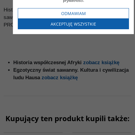
prywatności.
Historia współczesnej Afryki / Egzotyczny świat
ODMAWIAM
sawanny. Kultura i cywilizacja ludu Hausa - PAKIET
AKCEPTUJĘ WSZYSTKIE
PROMOCYJNY
Historia współczesnej Afryki
zobacz książkę
Egzotyczny świat sawanny. Kultura i cywilizacja
ludu Hausa
zobacz książkę
Kupujący ten produkt kupili także:
PAG1169
PAG1006