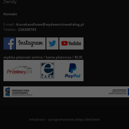
Zwroty
Kontakt
E-mail :
biurohandlowe@wydawnictwodialog.pl
Telefon :
226208703
szybka płatność online / karta płatnicza / BLIK
InfoSerwis
-
oprogramowanie sklepu BestSeller