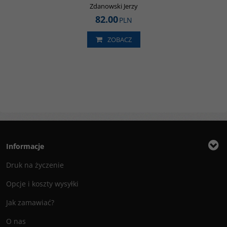
Zdanowski Jerzy
82.00
PLN
ZOBACZ
Informacje
Druk na życzenie
Opcje i koszty wysyłki
Jak zamawiać?
O nas