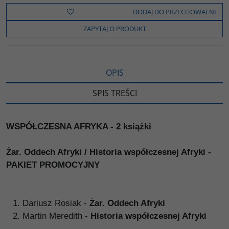
e
t
o
y
z
b
t
p
L
i
DODAJ DO PRZECHOWALNI
o
e
i
e
o
r
n
l
ZAPYTAJ O PRODUKT
k
k
s
i
ę
OPIS
SPIS TREŚCI
WSPÓŁCZESNA AFRYKA - 2 książki
Żar. Oddech Afryki / Historia współczesnej Afryki -
PAKIET PROMOCYJNY
Dariusz Rosiak -
Żar. Oddech Afryki
Martin Meredith -
Historia współczesnej Afryki