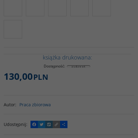
książka drukowana:
Dostępność
:
130,00
PLN
Autor
:
Praca zbiorowa
Udostępnij
:
F
T
W
C
P
a
w
y
o
o
c
i
k
p
d