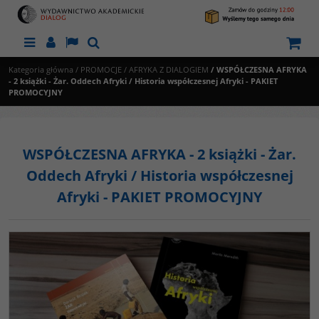
Menu
Panel
Lang
Szukaj
Kategoria główna
/
PROMOCJE
/
AFRYKA Z DIALOGIEM
/
WSPÓŁCZESNA AFRYKA
- 2 książki - Żar. Oddech Afryki / Historia współczesnej Afryki - PAKIET
PROMOCYJNY
WSPÓŁCZESNA AFRYKA - 2 książki - Żar.
Oddech Afryki / Historia współczesnej
Afryki - PAKIET PROMOCYJNY