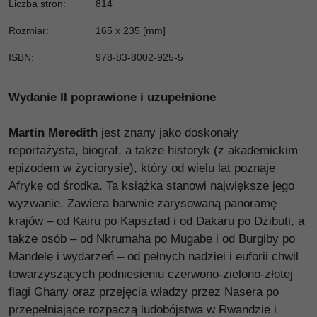
Liczba stron
:
814
Rozmiar
:
165 x 235 [mm]
ISBN
:
978-83-8002-925-5
Wydanie II poprawione i uzupełnione
Martin Meredith
jest znany jako doskonały
reportażysta, biograf, a także historyk (z akademickim
epizodem w życiorysie), który od wielu lat poznaje
Afrykę od środka. Ta książka stanowi największe jego
wyzwanie. Zawiera barwnie zarysowaną panoramę
krajów – od Kairu po Kapsztad i od Dakaru po Dżibuti, a
także osób – od Nkrumaha po Mugabe i od Burgiby po
Mandelę i wydarzeń – od pełnych nadziei i euforii chwil
towarzyszących podniesieniu czerwono-zielono-złotej
flagi Ghany oraz przejęcia władzy przez Nasera po
przepełniające rozpaczą ludobójstwa w Rwandzie i