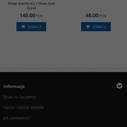
Shaw Stanford J. / Shaw Ezel
Kural
140.00
48.00
PLN
PLN
ZOBACZ
ZOBACZ
Informacje
Druk na życzenie
Opcje i koszty wysyłki
Jak zamawiać?