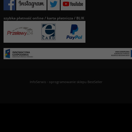
szybka płatność online / karta płatnicza / BLIK
InfoSerwis
-
oprogramowanie sklepu BestSeller