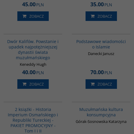
45.00
35.00
PLN
PLN
ZOBACZ
ZOBACZ
00173G
00035G
BESTSELLER
Dwór Kalifów. Powstanie i
Podstawowe wiadomości
upadek najpotężniejszej
o Islamie
dynastii świata
Danecki Janusz
muzułmańskiego
Keneddy Hugh
40.00
70.00
PLN
PLN
ZOBACZ
ZOBACZ
PAG1006
G188
BESTSELLER
2 książki - Historia
Muzułmańska kultura
Imperium Osmańskiego i
konsumpcyjna
Republiki Tureckiej -
Górak-Sosnowska Katarzyna
PAKIET PROMOCYJNY -
Tom I i II