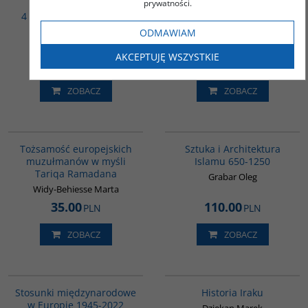
prywatności.
BESTSELLER
4 książki - Dzieje Persji i
Strategie walczących
Iranu - PAKIET
państw
ODMAWIAM
PROMOCYJNY
AKCEPTUJĘ WSZYSTKIE
187.00
79.00
PLN
PLN
ZOBACZ
ZOBACZ
G298
G288
Tożsamość europejskich
Sztuka i Architektura
muzułmanów w myśli
Islamu 650-1250
Tariqa Ramadana
Grabar Oleg
Widy-Behiesse Marta
35.00
110.00
PLN
PLN
ZOBACZ
ZOBACZ
G1186
G085
Stosunki międzynarodowe
Historia Iraku
w Europie 1945-2022