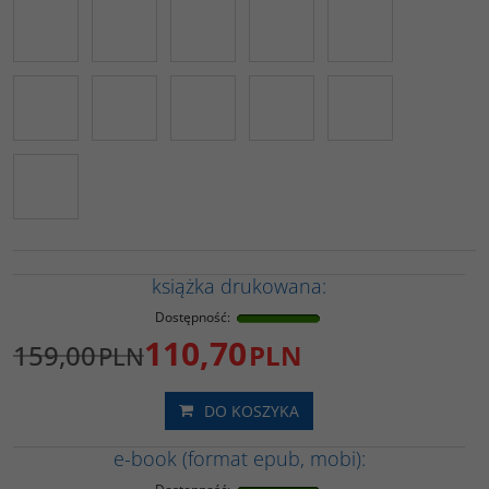
książka drukowana:
Dostępność
:
110,70
159,00
PLN
PLN
DO KOSZYKA
e-book (format epub, mobi):