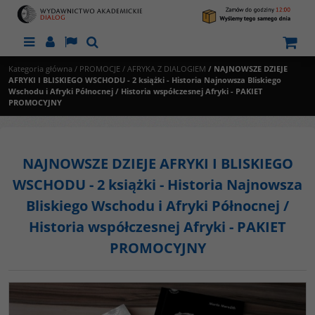
Menu
Panel
Lang
Szukaj
Kategoria główna
/
PROMOCJE
/
AFRYKA Z DIALOGIEM
/
NAJNOWSZE DZIEJE
AFRYKI I BLISKIEGO WSCHODU - 2 książki - Historia Najnowsza Bliskiego
Wschodu i Afryki Północnej / Historia współczesnej Afryki - PAKIET
PROMOCYJNY
NAJNOWSZE DZIEJE AFRYKI I BLISKIEGO
WSCHODU - 2 książki - Historia Najnowsza
Bliskiego Wschodu i Afryki Północnej /
Historia współczesnej Afryki - PAKIET
PROMOCYJNY