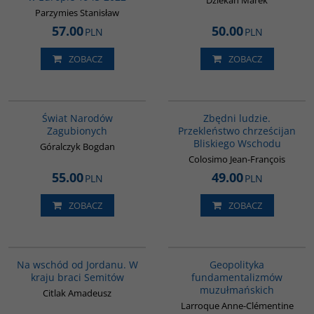
Dziekan Marek
Parzymies Stanisław
57.00
50.00
PLN
PLN
ZOBACZ
ZOBACZ
G1152
00292G
Świat Narodów
Zbędni ludzie.
Zagubionych
Przekleństwo chrześcijan
Bliskiego Wschodu
Góralczyk Bogdan
Colosimo Jean-François
55.00
49.00
PLN
PLN
ZOBACZ
ZOBACZ
G583
00172G
Na wschód od Jordanu. W
Geopolityka
kraju braci Semitów
fundamentalizmów
muzułmańskich
Citlak Amadeusz
Larroque Anne-Clémentine