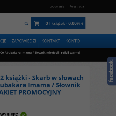
Logowanie
Rejestracja
0
0,00
|
książek -
PLN
CJE
ZAPOWIEDZI
KONTAKT
KONTO
Ce Abubakara Imama / Słownik mitologii i religii czarnej
 książki - Skarb w słowach
Abubakara Imama / Słownik
 - PAKIET PROMOCYJNY
 WYBIERZ