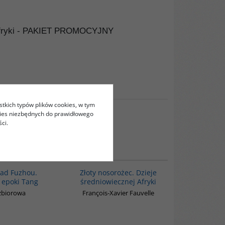
ej Afryki - PAKIET PROMOCYJNY
stkich typów plików cookies, w tym
kies niezbędnych do prawidłowego
ci.
G640
00310G
BESTSELLER
nad Fuzhou.
Złoty nosorożec. Dzieje
 epoki Tang
średniowiecznej Afryki
zbiorowa
François-Xavier Fauvelle