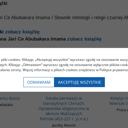
żki
i Ce Abubakara Imama / Słownik mitologii i religii czarn
yki
zobacz książkę
gana Jari Ce Abubakara Imama
zobacz książkę
pliki cookies. Klikając „Akceptuję wszystkie” wyrażasz zgodę na stosowanie wszy
owych. Klikając „Odmawiam” wyrażasz zgodę na stosowanie wyłącznie plików coo
iałania strony. Więcej informacji o plikach cookies znajdziesz w Polityce prywatnoś
Kupujący ten produkt kupili także:
ODMAWIAM
AKCEPTUJĘ WSZYSTKIE
G649
G822
aniu duszy
Sztuka perswazji w
Księżyc 
starożytnych Chinach.
Wiersze z
adataka
Opowiastka alegoryczna w
Praca 
okresie Walczących
Państw (453-221 r. p.n.e.)
Jacoby Marcin