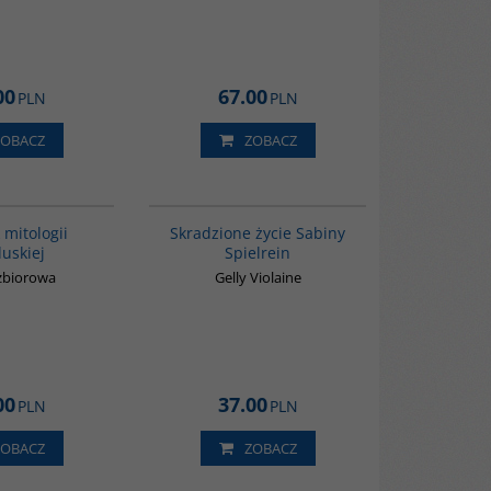
00
67.00
PLN
PLN
ZOBACZ
ZOBACZ
G531
G1070
 mitologii
Skradzione życie Sabiny
uskiej
Spielrein
zbiorowa
Gelly Violaine
00
37.00
PLN
PLN
ZOBACZ
ZOBACZ