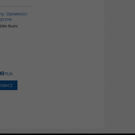
00137G
BESTSELLER
ny. Opowieści
tyczne
ddin Rumi
00
PLN
ZOBACZ