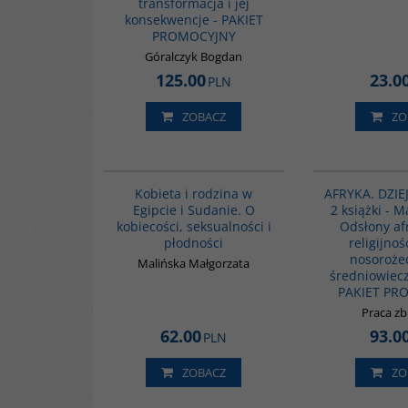
transformacja i jej
konsekwencje - PAKIET
PROMOCYJNY
Góralczyk Bogdan
125.00
23.0
PLN
ZOBACZ
ZO
G1196
BESTSELLER
BESTSELLER
Kobieta i rodzina w
AFRYKA. DZIEJ
Egipcie i Sudanie. O
2 książki - M
kobiecości, seksualności i
Odsłony af
płodności
religijnoś
nosorożec
Malińska Małgorzata
średniowiecz
PAKIET PR
Praca z
62.00
93.0
PLN
ZOBACZ
ZO