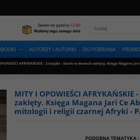
OBOOKI
AUTORZY I AUTORKI
DO POBRANIA
PROMO
OPOWIEŚCI AFRYKAŃSKIE - 2 książki - Skarb w słowach zaklęty. Księga Magana Jari 
MITY I OPOWIEŚCI AFRYKAŃSKIE - 2
zaklęty. Księga Magana Jari Ce 
mitologii i religii czarnej Afryki
PODOBNA TEMATYKA -