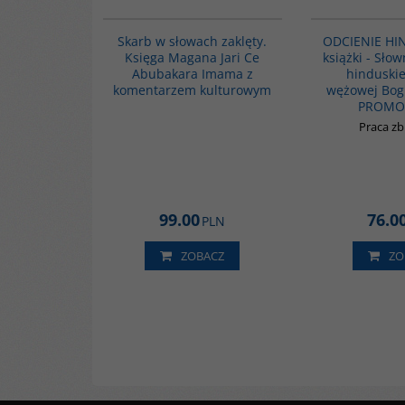
G1160
Skarb w słowach zaklęty.
ODCIENIE HI
Księga Magana Jari Ce
książki - Słow
Abubakara Imama z
hinduskie
komentarzem kulturowym
wężowej Bogi
PROMO
Praca z
99.00
76.0
PLN
ZOBACZ
ZO