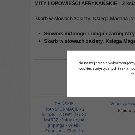
MITY I OPOWIEŚCI AFRYKAŃSKIE - 2 ksią
Skarb w słowach zaklęty. Księga Magana Jar
Słownik mitologii i religii czarnej Afr
Skarb w słowach zaklęty. Księga Ma
Na naszej stronie wykorzystujemy 
cookies statystycznych i reklam
dz
G1157
CHIŃSKIE
W poszukiw
TRANSFORMACJE - 2
Kimura T
książki - NOWY DŁUGI
MARSZ. Chiny ery Xi
Jinpinga / Wielki
Renesans. Chińska