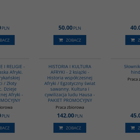
0
50.00
40.
PLN
PLN
BACZ
ZOBACZ
PAG1142
PAG1167
E I RELIGIE -
HISTORIA I KULTURA
Słownik
aska Afryki.
AFRYKI - 2 książki -
hind
rykańskiej
Historia współczesnej
Praca 
ci / Złoty
Afryki / Egzotyczny świat
. Dzieje
sawanny. Kultura i
nej Afryki -
cywilizacja ludu Hausa -
OMOCYJNY
PAKIET PROMOCYJNY
biorowa
Praca zbiorowa
0
142.00
45.
PLN
PLN
BACZ
ZOBACZ