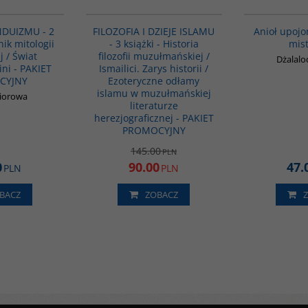
G1151
GPA07
PROMOCJA
NDUIZMU - 2
FILOZOFIA I DZIEJE ISLAMU
Anioł upojo
nik mitologii
- 3 książki - Historia
mis
j / Świat
filozofii muzułmańskiej /
Dżalalo
ni - PAKIET
Ismailici. Zarys historii /
CYJNY
Ezoteryczne odłamy
islamu w muzułmańskiej
biorowa
literaturze
herezjograficznej - PAKIET
PROMOCYJNY
145.00
PLN
0
90.00
47.
PLN
PLN
BACZ
ZOBACZ