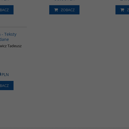
BACZ
ZOBACZ
00293G
 - Teksty
dane
wicz Tadeusz
0
PLN
BACZ