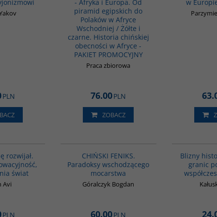
yjonizmowi
- Afryka i Europa. Od
w Europi
piramid egipskich do
 Yakov
Parzymie
Polaków w Afryce
Wschodniej / Żółte i
czarne. Historia chińskiej
obecności w Afryce -
PAKIET PROMOCYJNY
Praca zbiorowa
0
76.00
63.
PLN
PLN
BACZ
ZOBACZ
G1060
G1177
BESTSELLER
ię rozwijał.
CHIŃSKI FENIKS.
Blizny histo
nowacyjność,
Paradoksy wschodzącego
granic p
nia świat
mocarstwa
współczes
h Avi
Góralczyk Bogdan
Kałusk
0
60.00
24.
PLN
PLN