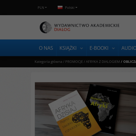
PLN
Polski
O NAS
KSIĄŻKI
E-BOOKI
AUDI
Kategoria główna
/
PROMOCJE
/
AFRYKA Z DIALOGIEM
/
OBLICZA