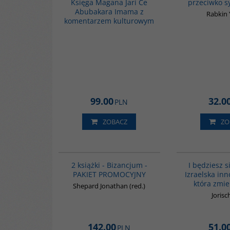
Księga Magana Jari Ce
przeciwko s
Abubakara Imama z
Rabkin
komentarzem kulturowym
99.00
32.0
PLN
ZOBACZ
ZO
GPA50
BESTSELLER
2 książki - Bizancjum -
I będziesz s
PAKIET PROMOCYJNY
Izraelska in
która zmie
Shepard Jonathan (red.)
Jorisc
142.00
51.0
PLN