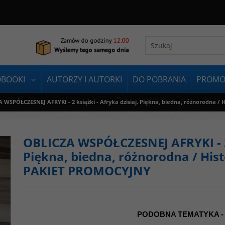
OBOOKI
AUTORZY I AUTORKI
DO POBRANIA
PROMO
 WSPÓŁCZESNEJ AFRYKI - 2 książki - Afryka dzisiaj. Piękna, biedna, różnorodna /
OBLICZA WSPÓŁCZESNEJ AFRYKI - 2 k
Piękna, biedna, różnorodna / Hist
PAKIET PROMOCYJNY
PODOBNA TEMATYKA -