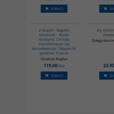
ZOBACZ
ZO
G1065
2 książki - Bogdan
Zły system
Góralczyk - Wielki
niewy
renesans. Chińska
Dołęga-Mosto
transformacja i jej
konsekwencje / Węgierski
syndrom Trianon
Góralczyk Bogdan
119.00
22.9
PLN
ZOBACZ
ZO