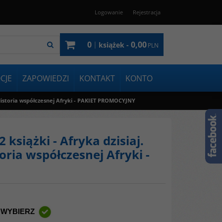
Logowanie
Rejestracja
0
0,00
|
książek -
PLN
CJE
ZAPOWIEDZI
KONTAKT
KONTO
 Historia współczesnej Afryki - PAKIET PROMOCYJNY
siążki - Afryka dzisiaj.
oria współczesnej Afryki -
 WYBIERZ