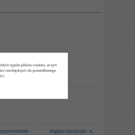
stkich typów plików cookies, w tym
kies niezbędnych do prawidłowego
ci.
G1034
G1158
iędzynarodowe
Bogdan Góralczyk - 4