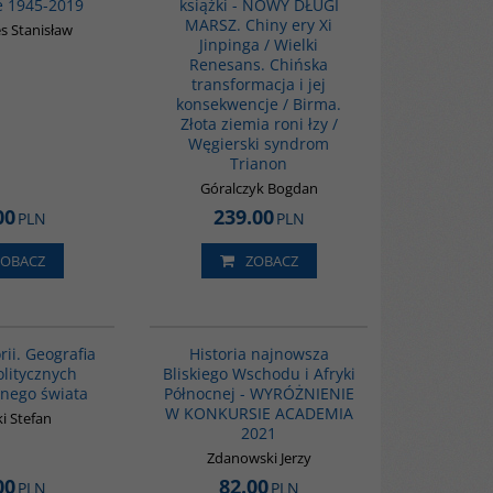
e 1945-2019
książki - NOWY DŁUGI
MARSZ. Chiny ery Xi
s Stanisław
Jinpinga / Wielki
Renesans. Chińska
transformacja i jej
konsekwencje / Birma.
Złota ziemia roni łzy /
Węgierski syndrom
Trianon
Góralczyk Bogdan
00
239.00
PLN
PLN
ZOBACZ
ZOBACZ
00285G
G1039
BESTSELLER
rii. Geografia
Historia najnowsza
olitycznych
Bliskiego Wschodu i Afryki
nego świata
Północnej - WYRÓŻNIENIE
W KONKURSIE ACADEMIA
i Stefan
2021
Zdanowski Jerzy
00
82.00
PLN
PLN