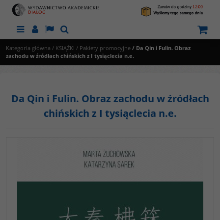
Menu
Panel
Lang
Szukaj
Kategoria główna
/
KSIĄŻKI
/
Pakiety promocyjne
/
Da Qin i Fulin. Obraz
zachodu w źródłach chińskich z I tysiąclecia n.e.
Da Qin i Fulin. Obraz zachodu w źródłach
chińskich z I tysiąclecia n.e.