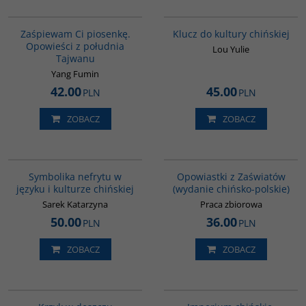
G1132
G1172
BESTSELLER
BESTSELLER
Zaśpiewam Ci piosenkę.
Klucz do kultury chińskiej
Opowieści z południa
Lou Yulie
Tajwanu
Yang Fumin
42.00
45.00
PLN
PLN
ZOBACZ
ZOBACZ
00232G
G1018
Symbolika nefrytu w
Opowiastki z Zaświatów
języku i kulturze chińskiej
(wydanie chińsko-polskie)
Sarek Katarzyna
Praca zbiorowa
50.00
36.00
PLN
PLN
ZOBACZ
ZOBACZ
G1061
G105