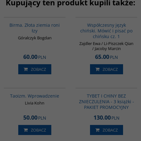
Kupujący ten produkt kupili także:
G1119
G334
Birma. Złota ziemia roni
Współczesny język
łzy
chiński. Mówić i pisać po
chińsku cz. 1
Góralczyk Bogdan
Zajdler Ewa / Li-Piszczek Qian
/ Jacoby Marcin
60.00
65.00
PLN
PLN
ZOBACZ
ZOBACZ
G6013
GPA14
Taoizm. Wprowadzenie
TYBET I CHINY BEZ
ZNIECZULENIA - 3 książki -
Livia Kohn
PAKIET PROMOCYJNY
50.00
130.00
PLN
PLN
ZOBACZ
ZOBACZ