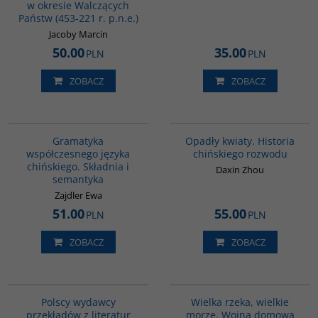
w okresie Walczących
Państw (453-221 r. p.n.e.)
Jacoby Marcin
50.00
35.00
PLN
PLN
ZOBACZ
ZOBACZ
G410
G1197
Gramatyka
Opadły kwiaty. Historia
współczesnego języka
chińskiego rozwodu
chińskiego. Składnia i
Daxin Zhou
semantyka
Zajdler Ewa
51.00
55.00
PLN
PLN
ZOBACZ
ZOBACZ
G239
G621
Polscy wydawcy
Wielka rzeka, wielkie
przekładów z literatur
morze. Wojna domowa