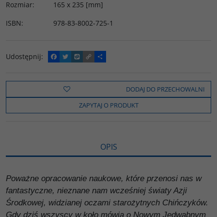
Rozmiar
:
165 x 235 [mm]
ISBN
:
978-83-8002-725-1
Udostępnij
:
F
T
W
C
P
a
w
y
o
o
c
i
k
p
d
e
t
o
y
z
b
t
p
L
i
DODAJ DO PRZECHOWALNI
o
e
i
e
o
r
n
l
ZAPYTAJ O PRODUKT
k
k
s
i
ę
OPIS
Poważne opracowanie naukowe, które przenosi nas w
fantastyczne, nieznane nam wcześniej światy Azji
Środkowej, widzianej oczami starożytnych Chińczyków.
Gdy dziś wszyscy w koło mówią o Nowym Jedwabnym