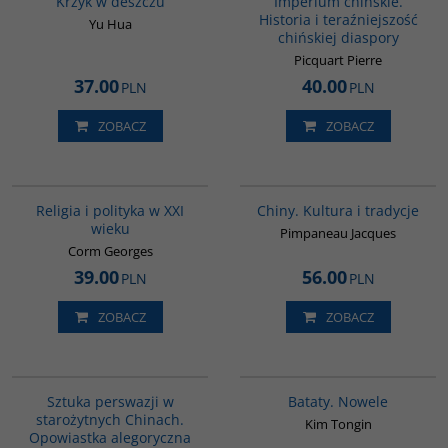
Krzyk w deszczu
Imperium chińskie.
Historia i teraźniejszość
Yu Hua
chińskiej diaspory
Picquart Pierre
37.00
40.00
PLN
PLN
ZOBACZ
ZOBACZ
00104G
00258G
Religia i polityka w XXI
Chiny. Kultura i tradycje
wieku
Pimpaneau Jacques
Corm Georges
39.00
56.00
PLN
PLN
ZOBACZ
ZOBACZ
G822
G1162
BESTSELLER
Sztuka perswazji w
Bataty. Nowele
starożytnych Chinach.
Kim Tongin
Opowiastka alegoryczna