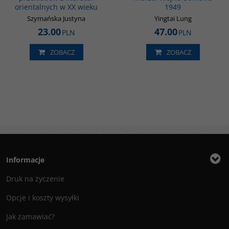
orientalnych w XX wieku
1949
Szymańska Justyna
Yingtai Lung
23.00
47.00
PLN
PLN
ZOBACZ
ZOBACZ
Informacje
Druk na życzenie
Opcje i koszty wysyłki
Jak zamawiać?