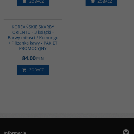
ZOBACZ
ZOBACZ
PAG1029
KOREAŃSKIE SKARBY
ORIENTU - 3 książki -
Barwy miłości / Komungo
/ Filiżanka kawy - PAKIET
PROMOCYJNY
84.00
PLN
ZOBACZ
Informacje