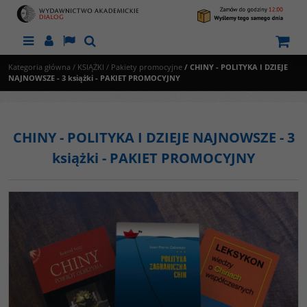
Menu
Panel
Lang
Szukaj
Kategoria główna
/
KSIĄŻKI
/
Pakiety promocyjne
/
CHINY - POLITYKA I DZIEJE
NAJNOWSZE - 3 książki - PAKIET PROMOCYJNY
CHINY - POLITYKA I DZIEJE NAJNOWSZE - 3
książki - PAKIET PROMOCYJNY