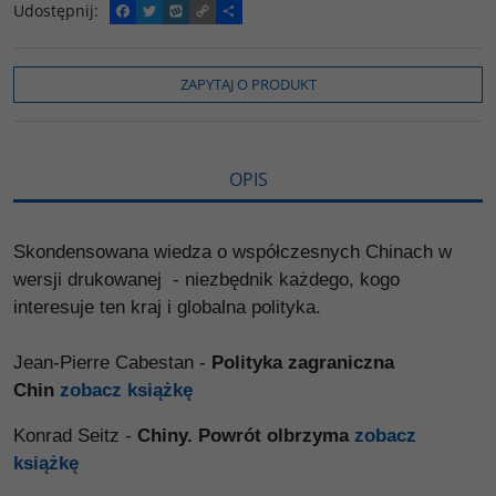
Udostępnij
:
F
T
W
C
P
a
w
y
o
o
c
i
k
p
d
e
t
o
y
z
b
t
p
L
i
ZAPYTAJ O PRODUKT
o
e
i
e
o
r
n
l
k
k
s
i
ę
OPIS
Skondensowana wiedza o współczesnych Chinach w
wersji drukowanej - niezbędnik każdego, kogo
interesuje ten kraj i globalna polityka.
Jean-Pierre Cabestan -
Polityka zagraniczna
Chin
zobacz książkę
Konrad Seitz -
Chiny. Powrót olbrzyma
zobacz
książkę