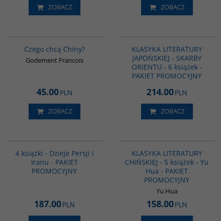
ZOBACZ
ZOBACZ
00235G
PAG1040
Czego chcą Chiny?
KLASYKA LITERATURY
JAPOŃSKIEJ - SKARBY
Godement Francois
ORIENTU - 6 książek -
PAKIET PROMOCYJNY
45.00
214.00
PLN
PLN
ZOBACZ
ZOBACZ
GPA05
PAG1011
4 książki - Dzieje Persji i
KLASYKA LITERATURY
Iranu - PAKIET
CHIŃSKIEJ - 5 książek - Yu
PROMOCYJNY
Hua - PAKIET
PROMOCYJNY
Yu Hua
187.00
158.00
PLN
PLN