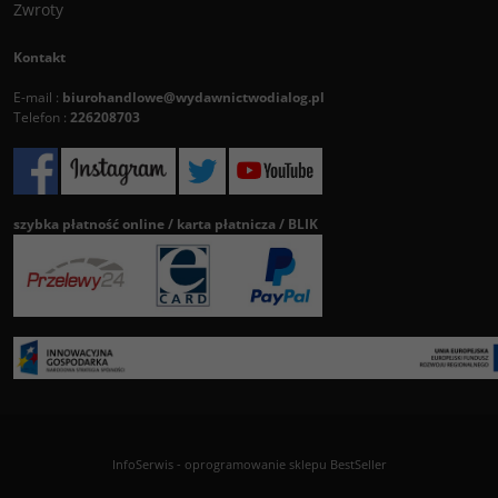
Zwroty
Kontakt
E-mail :
biurohandlowe@wydawnictwodialog.pl
Telefon :
226208703
szybka płatność online / karta płatnicza / BLIK
InfoSerwis
-
oprogramowanie sklepu BestSeller