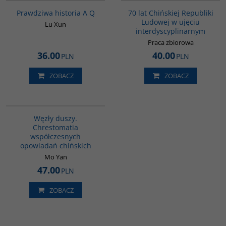
Prawdziwa historia A Q
70 lat Chińskiej Republiki
Ludowej w ujęciu
Lu Xun
interdyscyplinarnym
Praca zbiorowa
36.00
40.00
PLN
PLN
ZOBACZ
ZOBACZ
G317
Węzły duszy.
Chrestomatia
współczesnych
opowiadań chińskich
Mo Yan
47.00
PLN
ZOBACZ