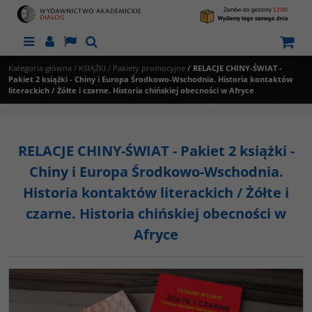
Menu
Panel
Lang
Szukaj
Kategoria główna
/
KSIĄŻKI
/
Pakiety promocyjne
/
RELACJE CHINY-ŚWIAT -
Pakiet 2 książki - Chiny i Europa Środkowo-Wschodnia. Historia kontaktów
literackich / Żółte i czarne. Historia chińskiej obecności w Afryce
RELACJE CHINY-ŚWIAT - Pakiet 2 książki -
Chiny i Europa Środkowo-Wschodnia.
Historia kontaktów literackich / Żółte i
czarne. Historia chińskiej obecności w
Afryce