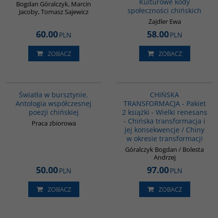
Kulturowe kody
Bogdan Góralczyk, Marcin
społeczności chińskich
Jacoby, Tomasz Sajewicz
Zajdler Ewa
60.00
58.00
PLN
PLN
ZOBACZ
ZOBACZ
G1131
PAG1086
Światła w bursztynie.
CHIŃSKA
Antologia współczesnej
TRANSFORMACJA - Pakiet
poezji chińskiej
2 książki - Wielki renesans
- Chińska transformacja i
Praca zbiorowa
jej konsekwencje / Chiny
w okresie transformacji
Góralczyk Bogdan / Bolesta
Andrzej
50.00
97.00
PLN
PLN
ZOBACZ
ZOBACZ
G648
G1126