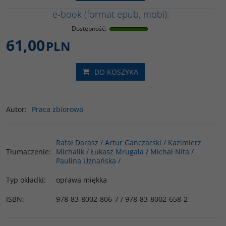
e-book (format epub, mobi):
Dostępność
:
61,00
PLN
DO KOSZYKA
Autor
:
Praca zbiorowa
Rafał Darasz / Artur Ganczarski / Kazimierz
Tłumaczenie
:
Michalik / Łukasz Mrugała / Michał Nita /
Paulina Uznańska /
Typ okładki
:
oprawa miękka
ISBN
:
978-83-8002-806-7 / 978-83-8002-658-2