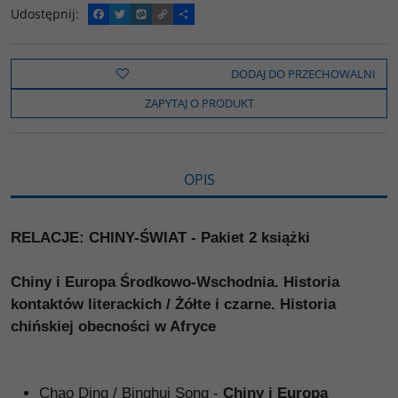
Udostępnij
:
F
T
W
C
P
a
w
y
o
o
c
i
k
p
d
e
t
o
y
z
b
t
p
L
i
DODAJ DO PRZECHOWALNI
o
e
i
e
o
r
n
l
ZAPYTAJ O PRODUKT
k
k
s
i
ę
OPIS
RELACJE: CHINY-ŚWIAT - Pakiet 2 książki
Chiny i Europa Środkowo-Wschodnia. Historia
kontaktów literackich / Żółte i czarne. Historia
chińskiej obecności w Afryce
Chao Ding / Binghui Song -
Chiny i Europa