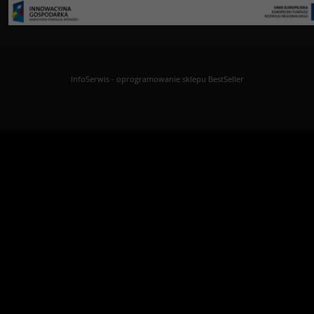
InfoSerwis
-
oprogramowanie sklepu BestSeller